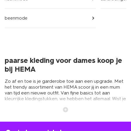
beenmode
paarse kleding voor dames koop je
bij HEMA
Zo af en toe is je garderobe toe aan een upgrade. Met
het trendy assortiment van HEMA scoor jij in een mum
van tijd een nieuwe outfit. Van fijne basics tot aan
kleurrijke kledingstukken; we hebben het allemaal. Wist je
dat paars ook een hele trendy kleur is? Daarom hebben
we paarse dameskleding in allerlei maten en stijlen.
paarse dameskleding voor iedere