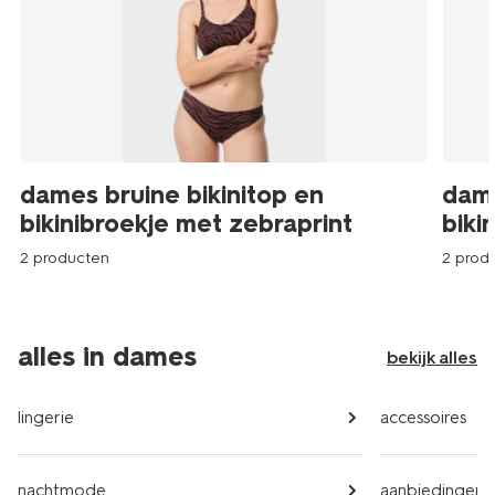
dames bruine bikinitop en
dame
bikinibroekje met zebraprint
biki
2 producten
2 prod
alles in dames
bekijk alles
lingerie
accessoires
nachtmode
aanbiedingen