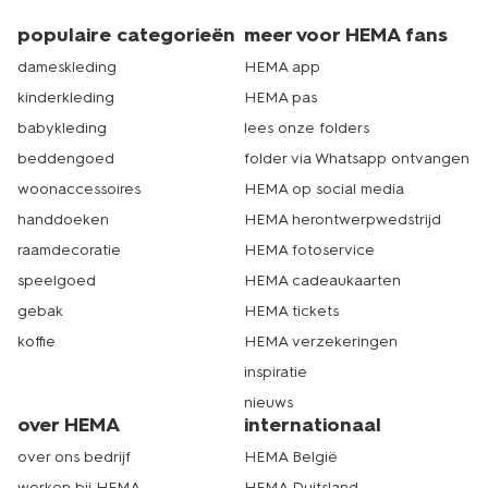
Dat is echt HEMA.
populaire categorieën
meer voor HEMA fans
dameskleding
HEMA app
kinderkleding
HEMA pas
babykleding
lees onze folders
beddengoed
folder via Whatsapp ontvangen
woonaccessoires
HEMA op social media
handdoeken
HEMA herontwerpwedstrijd
raamdecoratie
HEMA fotoservice
speelgoed
HEMA cadeaukaarten
gebak
HEMA tickets
koffie
HEMA verzekeringen
inspiratie
nieuws
over HEMA
internationaal
over ons bedrijf
HEMA België
werken bij HEMA
HEMA Duitsland