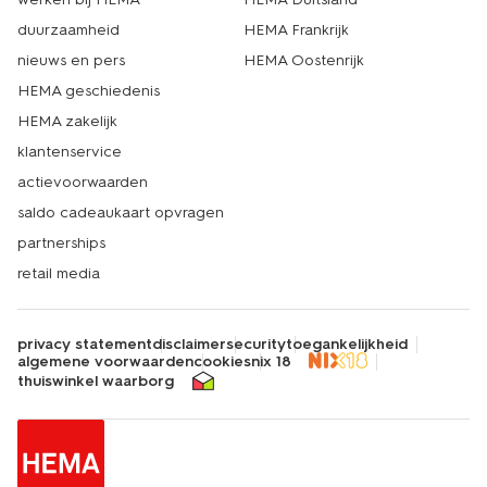
duurzaamheid
HEMA Frankrijk
nieuws en pers
HEMA Oostenrijk
HEMA geschiedenis
HEMA zakelijk
klantenservice
actievoorwaarden
saldo cadeaukaart opvragen
partnerships
retail media
privacy statement
disclaimer
security
toegankelijkheid
algemene voorwaarden
cookies
nix 18
thuiswinkel waarborg