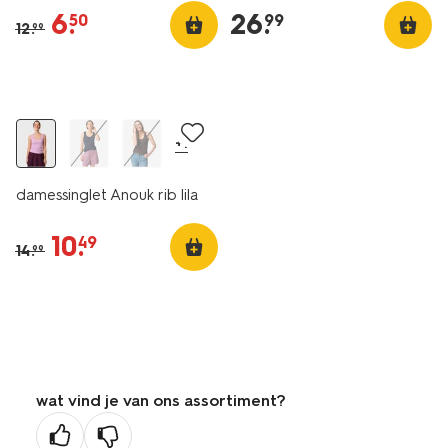
6
.
26
.
50
99
12
.
99
essential
sale
+1
damessinglet Anouk rib lila
10
.
49
14
.
99
wat vind je van ons assortiment?