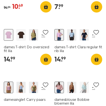
10
.
7
.
49
99
14
.
99
essential
essential
+3
+1
dames T-shirt Do oversized
dames T-shirt Clara regular fit
fit lila
rib lila
14
.
14
.
99
99
essential
sale
+2
+1
damessinglet Carry paars
damesblouse Bobbie
bloemen lila