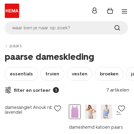
inloggen
waar ben je naar op zoek?
paars
paarse dameskleding
essentials
truien
vesten
broeken
j
7 artikelen
filter en sorteer
1
sale
2 voor 9.99
damessinglet Anouk rib
+3
lavendel
dameshemd katoen paars