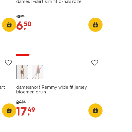
n
dames T-shirt slim fit o-hals roze
12
.
99
6
.
50
sale
art
damesshort Remmy wide fit jersey
bloemen bruin
24
.
99
17
.
49