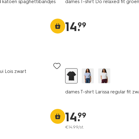
katoen spaghettibandjes
dames T-shirt Do relaxed fit groe
14
.
99
essential
ui Lois zwart
dames T-shirt Larissa regular fit zw
14
.
99
€
14
.
99
/st.