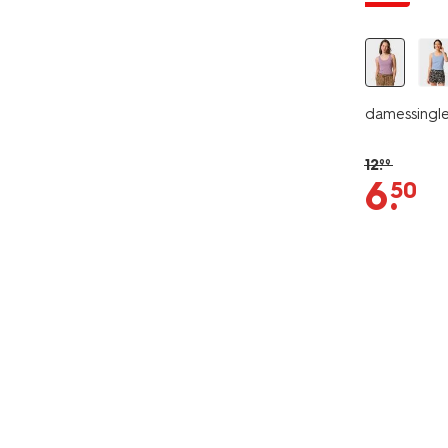
damessingle
12
.
99
6
.
50