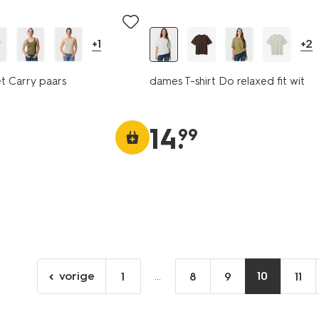
+1
+2
t Carry paars
dames T-shirt Do relaxed fit wit
14
.
99
vorige
...
10
1
8
9
11
ga
naar
de