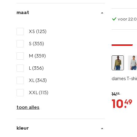
maat
voor 22:0
XS
(125)
essential
korting
S
(355)
M
(359)
L
(356)
dames T-shirt
XL
(343)
XXL
(115)
14
.
99
10
.
49
toon alles
kleur
essential