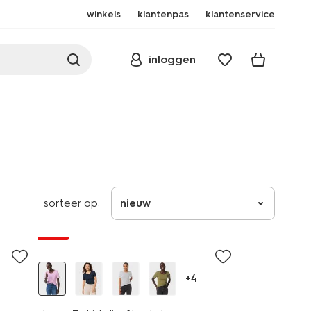
winkels
klantenpas
klantenservice
inloggen
sorteer op:
nieuw
essential
sale
+4