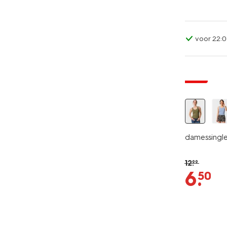
voor 22:0
essential
sale
damessinglet
12
.
99
6
.
50
essential
sale