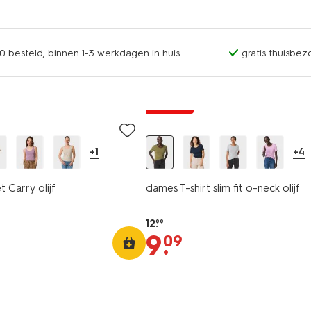
0 besteld, binnen 1-3 werkdagen in huis
gratis thuisbez
essential
korting
+1
+4
 Carry olijf
dames T-shirt slim fit o-neck olijf
12
.
99
9
.
09
essential