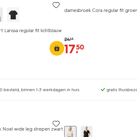
damesbroek Cora regular fit groe
t Larissa regular fit lichtblauw
24
.
49
17
.
50
0 besteld, binnen 1-3 werkdagen in huis
gratis thuisbez
 Noel wide leg strepen zwart