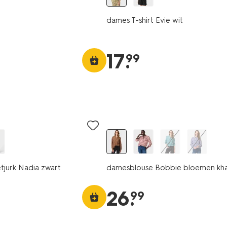
dames T-shirt Evie wit
17
.
99
tjurk Nadia zwart
damesblouse Bobbie bloemen kha
26
.
99