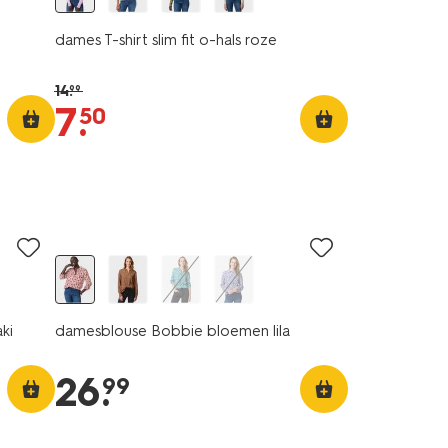
dames T-shirt slim fit o-hals roze
14
.
99
7
.
50
ki
damesblouse Bobbie bloemen lila
26
.
99