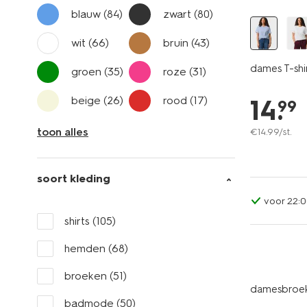
blauw
(84)
zwart
(80)
wit
(66)
bruin
(43)
dames T-shir
groen
(35)
roze
(31)
beige
(26)
rood
(17)
14
.
99
toon alles
€
14
.
99
/st.
soort kleding
voor 22:0
shirts
(105)
hemden
(68)
broeken
(51)
damesbroek
badmode
(50)