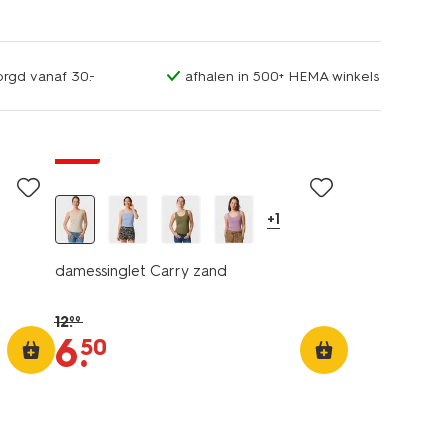
orgd vanaf 30.-
afhalen in 500+ HEMA winkels
essential
sale
+1
damessinglet Carry zand
12
.
99
6
.
50
essential
sale