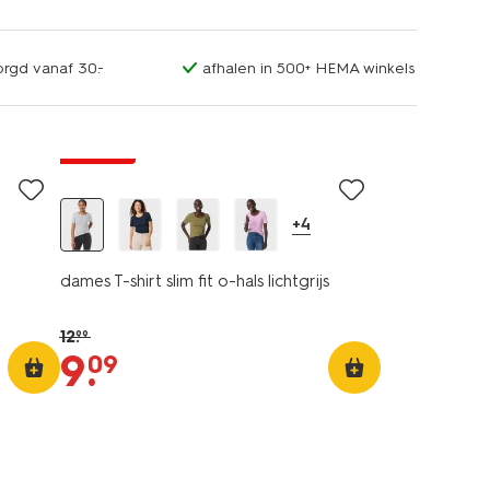
orgd vanaf 30.-
afhalen in 500+ HEMA winkels
essential
korting
+4
dames T-shirt slim fit o-hals lichtgrijs
12
.
99
9
.
09