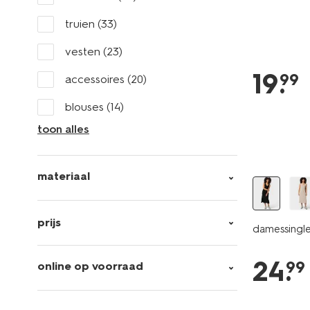
truien
(33)
vesten
(23)
19
.
99
accessoires
(20)
blouses
(14)
toon alles
materiaal
prijs
damessingle
24
.
99
online op voorraad