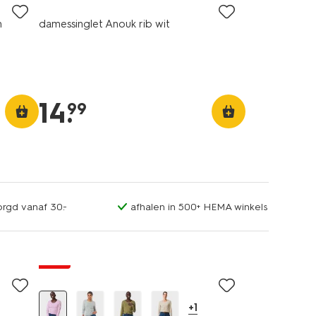
n
damessinglet Anouk rib wit
14
.
99
orgd vanaf 30.-
afhalen in 500+ HEMA winkels
essential
sale
+1