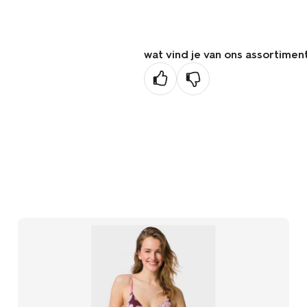
vorige
pagina
wat vind je van ons assortimen