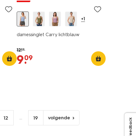
+1
damessinglet Carry lichtblauw
12
.
99
9
.
09
...
volgende
12
19
Feedback
volgende
pagina