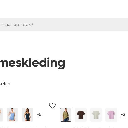
e naar op zoek?
meskleding
kelen
essential
+5
+2