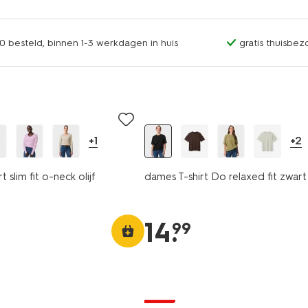
0 besteld, binnen 1-3 werkdagen in huis
gratis thuisbez
essential
+1
+2
 slim fit o-neck olijf
dames T-shirt Do relaxed fit zwart
14
.
99
sale