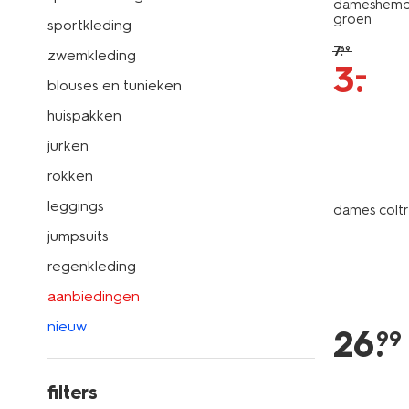
dameshemd 
groen
sportkleding
7
.
69
zwemkleding
–
3
.
blouses en tunieken
huispakken
jurken
rokken
leggings
dames coltr
jumpsuits
regenkleding
aanbiedingen
nieuw
26
.
99
filters