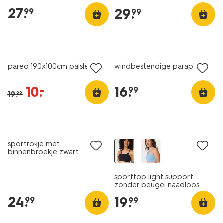
27
.
29
.
99
99
korting
pareo 190x100cm paisley
windbestendige paraplu
10
.
16
.
–
99
19
.
99
sportrokje met
binnenbroekje zwart
sporttop light support
zonder beugel naadloos
zwart
24
.
19
.
99
99