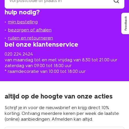
een
winkel
vind
hulp nodig?
winkel
bij
jou
Feedback
mijn bestelling
in
de
bezorgen of afhalen
buurt
ruilen en retourneren
bel onze klantenservice
020 224 2424
van maandag tot en met vrijdag van 8.30 tot 21.00 uur
zaterdag van 09.00 tot 18.00 uur
* raamdecoratie van 10.00 tot 18.00 uur
altijd op de hoogte van onze acties
Schrijf je in voor de nieuwsbrief en krijg direct 10%
korting. Ontvang meerdere keren per week de laatste
(online) aanbiedingen. Afmelden kan altijd.