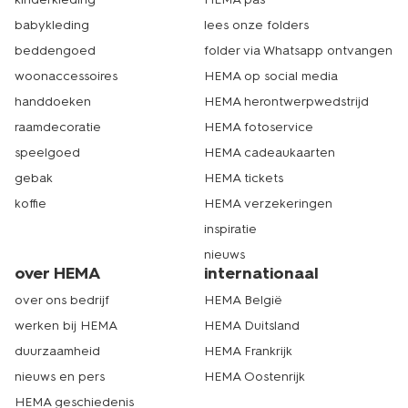
babykleding
lees onze folders
beddengoed
folder via Whatsapp ontvangen
woonaccessoires
HEMA op social media
handdoeken
HEMA herontwerpwedstrijd
raamdecoratie
HEMA fotoservice
speelgoed
HEMA cadeaukaarten
gebak
HEMA tickets
koffie
HEMA verzekeringen
inspiratie
nieuws
over HEMA
internationaal
over ons bedrijf
HEMA België
werken bij HEMA
HEMA Duitsland
duurzaamheid
HEMA Frankrijk
nieuws en pers
HEMA Oostenrijk
HEMA geschiedenis