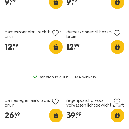
9
.
9
.
99
99
dameszonnebril rechthoekig
dameszonnebril hexago
bruin
bruin
12
.
12
.
99
99
afhalen in 500+ HEMA winkels
damesregenlaars luipaard
regenponcho voor
bruin
volwassen lichtgewicht zwart
26
.
39
.
49
99