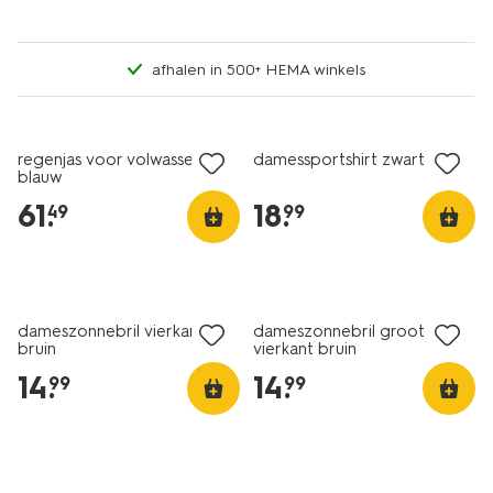
afhalen in 500+ HEMA winkels
regenjas voor volwassenen
damessportshirt zwart
blauw
61
.
18
.
49
99
dameszonnebril vierkant
dameszonnebril groot
bruin
vierkant bruin
14
.
14
.
99
99