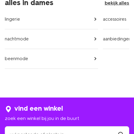
alles in dames
bekijk alles
lingerie
accessoires
nachtmode
aanbiedingen
beenmode
vind een winkel
zoek een winkel bij jou in de buurt
zoek