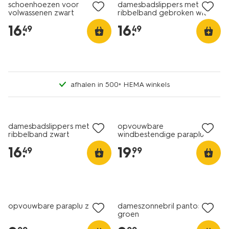
schoenhoezen voor
damesbadslippers met
volwassenen zwart
ribbelband gebroken wit
16
.
16
.
49
49
afhalen in 500+ HEMA winkels
damesbadslippers met
opvouwbare
ribbelband zwart
windbestendige paraplu
Ø100x45 zwart
16
.
19
.
49
99
opvouwbare paraplu zwart
dameszonnebril pantos
groen