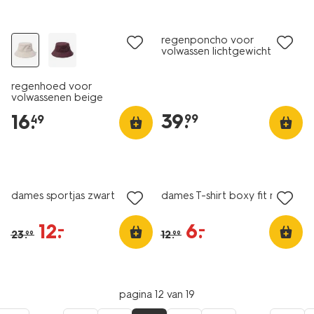
regenponcho voor
volwassen lichtgewicht
waterdicht zwart
regenhoed voor
volwassenen beige
39
.
16
.
99
49
sale
korting
dames sportjas zwart
dames T-shirt boxy fit roze
12
.
6
.
–
–
23
.
12
.
99
99
pagina 12 van 19