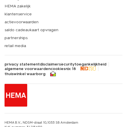
HEMA zakelijk
klantenservice
actievoorwaarden
saldo cadeaukaart opvragen
partnerships
retail media
privacy statement
disclaimer
security
toegankelijkheid
algemene voorwaarden
cookies
nix 18
thuiswinkel waarborg
HEMA B.V., NDSM-straat 10,1033 SB Amsterdam
KvK-nummer: 34215639