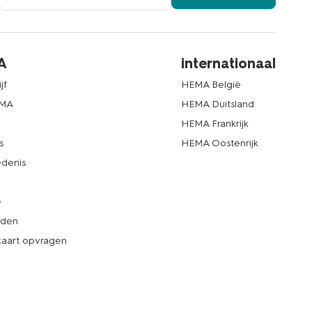
A
internationaal
jf
HEMA België
EMA
HEMA Duitsland
d
HEMA Frankrijk
s
HEMA Oostenrijk
denis
e
rden
kaart opvragen