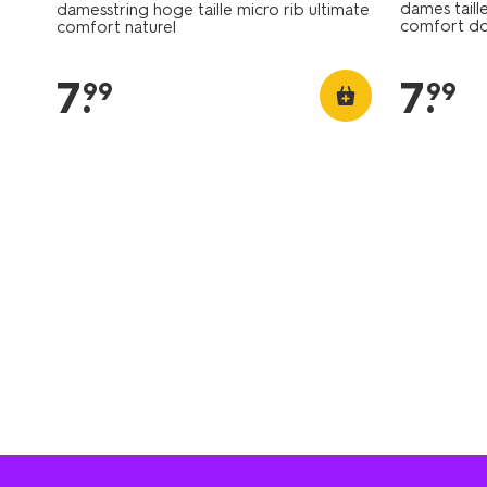
dames taille
damesstring hoge taille micro rib ultimate
comfort d
comfort naturel
7
.
7
.
99
99