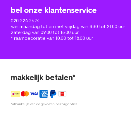
bel onze klantenservice
020 224 2424
van maandag tot en met vrijdag van 8.30 tot 21.00 uur
zaterdag van 09.00 tot 18.00 uur
* raamdecoratie van 10.00 tot 18.00 uur
makkelijk betalen*
*afhankelijk van de gekozen bezorgopties