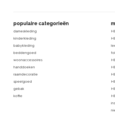
populaire categorieën
m
dameskleding
H
kinderkleding
H
babykleding
le
beddengoed
fo
woonaccessoires
HE
handdoeken
HE
raamdecoratie
HE
speelgoed
HE
gebak
HE
koffie
HE
in
ni