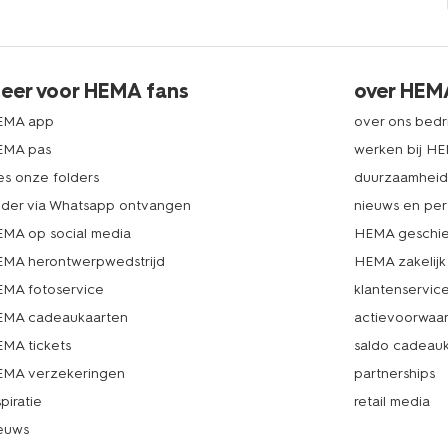
eer voor HEMA fans
over HEM
EMA app
over ons bedri
EMA pas
werken bij H
es onze folders
duurzaamhei
lder via Whatsapp ontvangen
nieuws en per
MA op social media
HEMA geschie
MA herontwerpwedstrijd
HEMA zakelijk
MA fotoservice
klantenservic
MA cadeaukaarten
actievoorwaa
MA tickets
saldo cadeau
MA verzekeringen
partnerships
spiratie
retail media
euws