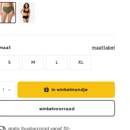
maat
maattabel
S
M
L
XL
in winkelmandje
1
winkelvoorraad
gratis thuisbezorgd vanaf 30.-