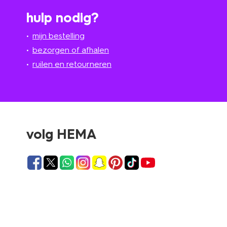
hulp nodig?
mijn bestelling
bezorgen of afhalen
ruilen en retourneren
volg HEMA