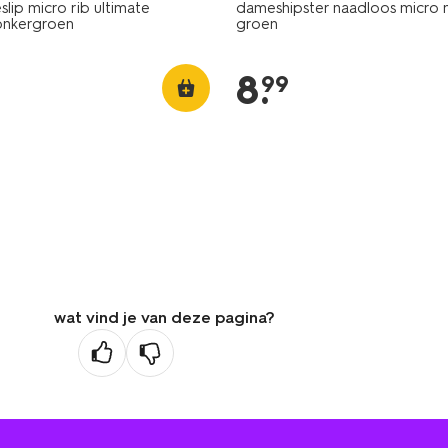
slip micro rib ultimate
dameshipster naadloos micro 
onkergroen
groen
8
.
99
wat vind je van deze pagina?