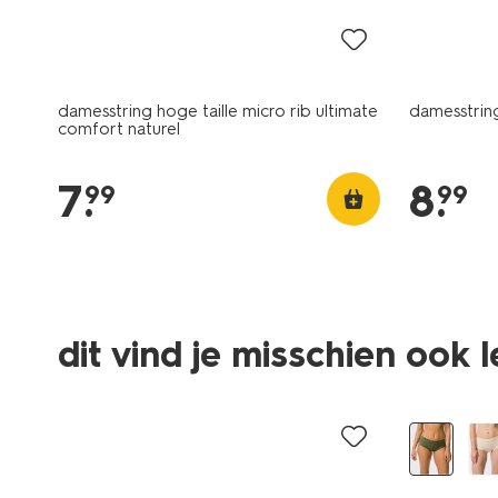
damesstring hoge taille micro rib ultimate
damesstrin
comfort naturel
7
.
8
.
99
99
dit vind je misschien ook 