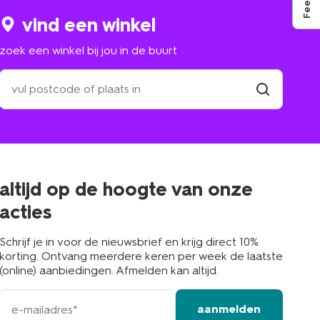
vind een winkel
zoek een winkel bij jou in de buurt
zoek
een
winkel
vind
winkel
bij
jou
in
de
buurt
altijd op de hoogte van onze
acties
Schrijf je in voor de nieuwsbrief en krijg direct 10%
korting. Ontvang meerdere keren per week de laatste
(online) aanbiedingen. Afmelden kan altijd.
e-
aanmelden
mailadres