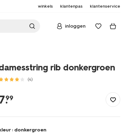
winkels
klantenpas
klantenservice
inloggen
damesstring rib donkergroen
(4)
/dames/lingerie/slip/string/damesstring-
rib-
7
.
99
donkergroen-
19602725DARKGREEN.html
kleur :
donkergroen