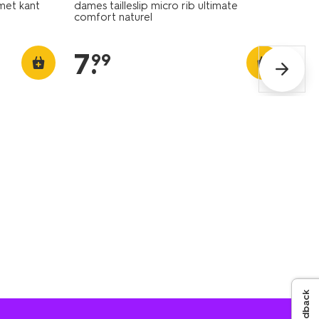
met kant
dames tailleslip micro rib ultimate
comfort naturel
7
.
99
Feedback