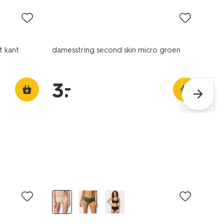
t kant
damesstring second skin micro groen
–
3
.