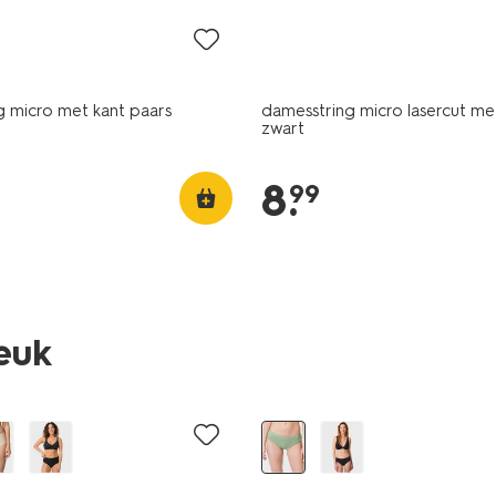
g micro met kant paars
damesstring micro lasercut me
zwart
8
.
99
leuk
3+1 gratis