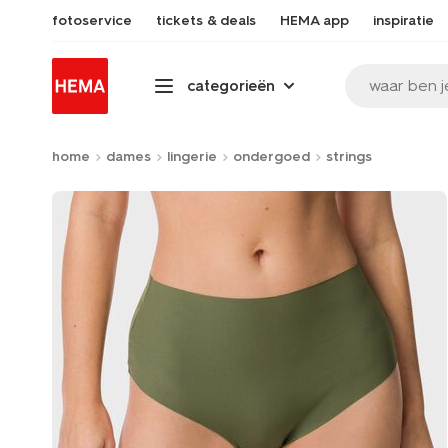
fotoservice
tickets & deals
HEMA app
inspiratie
waar ben j
categorieën
home
dames
lingerie
ondergoed
strings