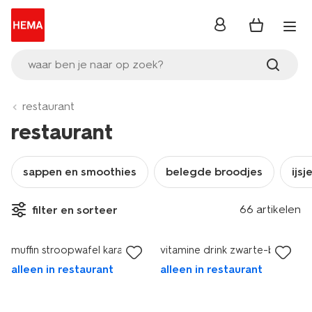
inloggen
waar ben je naar op zoek?
restaurant
restaurant
sappen en smoothies
belegde broodjes
ijsj
66 artikelen
filter en sorteer
muffin stroopwafel karamel
vitamine drink zwarte-bes
alleen in restaurant
alleen in restaurant