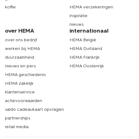
koffie
HEMA verzekeringen
inspiratie
nieuws
over HEMA
internationaal
over ons bedrijf
HEMA België
werken bij HEMA
HEMA Duitsland
duurzaamheid
HEMA Frankrijk
nieuws en pers
HEMA Oostenrijk
HEMA geschiedenis
HEMA zakelijk
klantenservice
actievoorwaarden
saldo cadeaukaart opvragen
partnerships
retail media