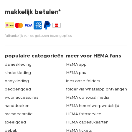
makkelijk betalen*
*afhankelijk van de gekozen bezorgopties
populaire categorieën
meer voor HEMA fans
dameskleding
HEMA app
kinderkleding
HEMA pas
babykleding
lees onze folders
beddengoed
folder via Whatsapp ontvangen
woonaccessoires
HEMA op social media
handdoeken
HEMA herontwerpwedstrijd
raamdecoratie
HEMA fotoservice
speelgoed
HEMA cadeaukaarten
gebak
HEMA tickets