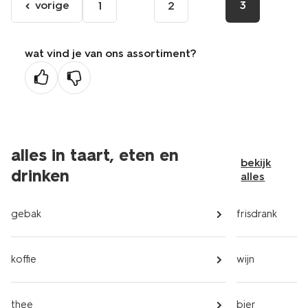
vorige
3
1
2
ga
naar
de
wat vind je van ons assortiment?
vorige
pagina
alles in taart, eten en
bekijk
drinken
alles
gebak
frisdrank
koffie
wijn
thee
bier