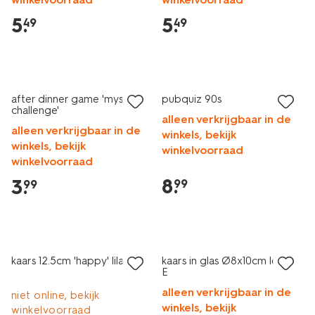
5
.
5
.
49
49
after dinner game 'mystery
pubquiz 90s
challenge'
alleen verkrijgbaar in de
alleen verkrijgbaar in de
winkels, bekijk
winkels, bekijk
winkelvoorraad
winkelvoorraad
8
.
3
.
99
99
laag geprijsd
kaars 12.5cm 'happy' lila
kaars in glas Ø8x10cm letter
E
alleen verkrijgbaar in de
niet online, bekijk
winkels, bekijk
winkelvoorraad