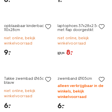
laag geprijsd
sale
opblaasbaar kinderbadje
laptophoes 37x28x2.5cm
110x28cm
met flap doorgestikt
donkerbruin
niet online, bekijk
niet online, bekijk
winkelvoorraad
winkelvoorraad
9
.
8
.
–
–
17
.
99
laag geprijsd
laag geprijsd
Takkie zwembad Ø65cm
zwemband Ø105cm
blauw
alleen verkrijgbaar in de
niet online, bekijk
winkels, bekijk
winkelvoorraad
winkelvoorraad
6
.
–
6
.
–