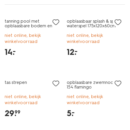
laag geprijsd
laag geprijsd
tanning pool met
opblaasbaar splash & spin
opblaasbare bodem en
waterspel 175x120x60cm
bekerhouder 180x122x24cm
niet online, bekijk
niet online, bekijk
winkelvoorraad
winkelvoorraad
14
.
12
.
–
–
laag geprijsd
tas strepen
opblaasbare zwemnoodle
154 flamingo
niet online, bekijk
niet online, bekijk
winkelvoorraad
winkelvoorraad
29
.
5
.
–
99