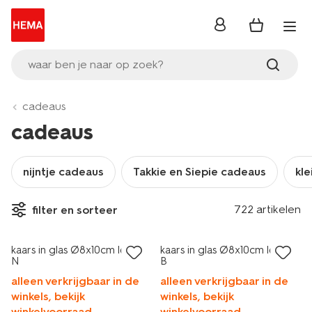
inloggen
waar ben je naar op zoek?
cadeaus
cadeaus
nijntje cadeaus
Takkie en Siepie cadeaus
kle
722 artikelen
filter en sorteer
kaars in glas Ø8x10cm letter
kaars in glas Ø8x10cm letter
N
B
alleen verkrijgbaar in de
alleen verkrijgbaar in de
winkels, bekijk
winkels, bekijk
winkelvoorraad
winkelvoorraad