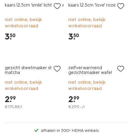
kaars 12.5cm 'smile' lichtblauw
kaars 12.5cm 'love' roze
niet online, bekijk
niet online, bekijk
winkelvoorraad
winkelvoorraad
3
.
3
.
50
50
gezicht sheetmasker sheet
zelfverwarmend
matcha
gezichtsmasker wafel
niet online, bekijk
niet online, bekijk
winkelvoorraad
winkelvoorraad
2
.
2
.
99
99
€
175
.
88
/l
€
299
.
–
/l
afhalen in 500+ HEMA winkels