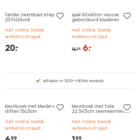
laag geprijsd
sale
familie zwembad strepen
sjaal 60x60cm viscose
207x126x46
geborduurd bladeren
niet online, bekijk
niet online, bekijk
winkelvoorraad
winkelvoorraad
20
.
6
.
–
–
14
.
99
afhalen in 500+ HEMA winkels
kleurboek met kliedervrij
kleurboek met folie
stiften 15x21cm
22.5x15cm zeemeerminnen
niet online, bekijk
niet online, bekijk
winkelvoorraad
winkelvoorraad
6
.
1
.
99
99