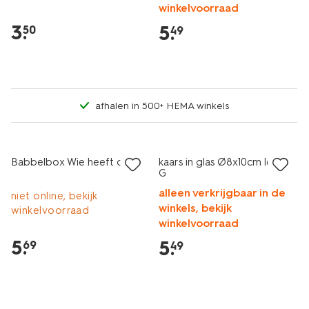
winkelvoorraad
3
.
5
.
50
49
afhalen in 500+ HEMA winkels
Babbelbox Wie heeft ooit
kaars in glas Ø8x10cm letter
G
alleen verkrijgbaar in de
niet online, bekijk
winkels, bekijk
winkelvoorraad
winkelvoorraad
5
.
5
.
69
49
laag geprijsd
laag geprijsd