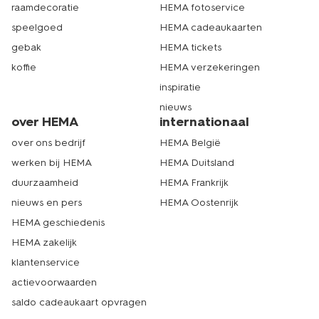
raamdecoratie
HEMA fotoservice
speelgoed
HEMA cadeaukaarten
gebak
HEMA tickets
koffie
HEMA verzekeringen
inspiratie
nieuws
over HEMA
internationaal
over ons bedrijf
HEMA België
werken bij HEMA
HEMA Duitsland
duurzaamheid
HEMA Frankrijk
nieuws en pers
HEMA Oostenrijk
HEMA geschiedenis
HEMA zakelijk
klantenservice
actievoorwaarden
saldo cadeaukaart opvragen