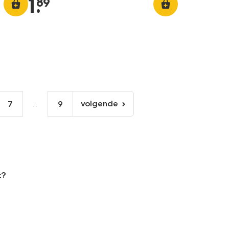
1
.
89
...
volgende
7
9
volgende
pagina
t?