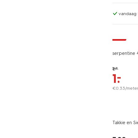
vandaag b
sale
serpentine 4
1
.
49
–
1
.
€
0
.
33
/mete
Takkie en Si