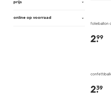
prijs
online op voorraad
folieballon 
2
.
99
confettibal
2
.
39