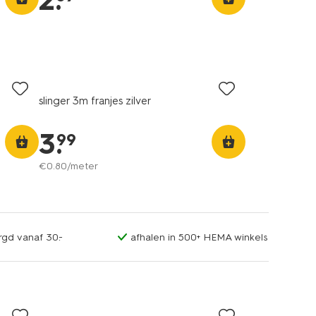
2
.
slinger 3m franjes zilver
3
.
99
€
0
.
80
/meter
rgd vanaf 30.-
afhalen in 500+ HEMA winkels