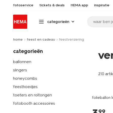
fotoservice
tickets & deals
HEMA app
inspiratie
waar ben j
categorieën
home
feest en cadeau
feestversiering
categorieën
ve
ballonnen
slingers
210 arti
honeycombs
feesthoedjes
toeters en roltongen
folieballon
fotobooth accessoires
99