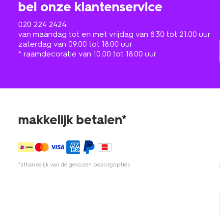
bel onze klantenservice
020 224 2424
van maandag tot en met vrijdag van 8.30 tot 21.00 uur
zaterdag van 09.00 tot 18.00 uur
* raamdecoratie van 10.00 tot 18.00 uur
makkelijk betalen*
*afhankelijk van de gekozen bezorgopties