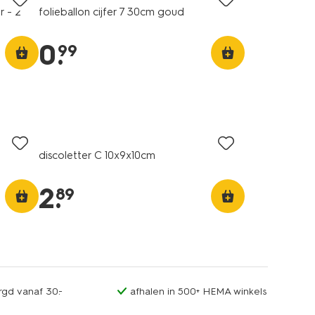
r - 2
folieballon cijfer 7 30cm goud
0
.
99
discoletter C 10x9x10cm
2
.
89
rgd vanaf 30.-
afhalen in 500+ HEMA winkels