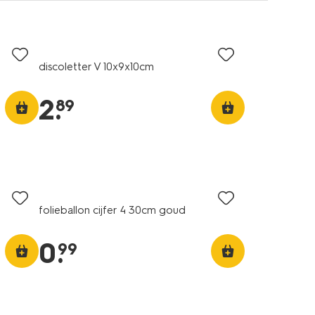
discoletter V 10x9x10cm
2
.
89
folieballon cijfer 4 30cm goud
0
.
99