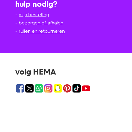
hulp nodig?
mijn bestelling
bezorgen of afhalen
ruilen en retourneren
volg HEMA