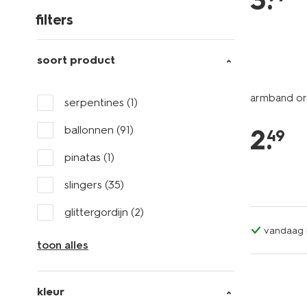
3
.
filters
soort product
armband or
serpentines
(1)
ballonnen
(91)
2
.
49
pinatas
(1)
slingers
(35)
glittergordijn
(2)
vandaag b
toon alles
kleur