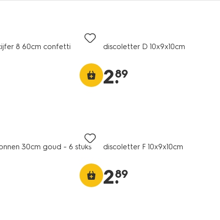
cijfer 8 60cm confetti
discoletter D 10x9x10cm
2
.
89
lonnen 30cm goud - 6 stuks
discoletter F 10x9x10cm
2
.
89