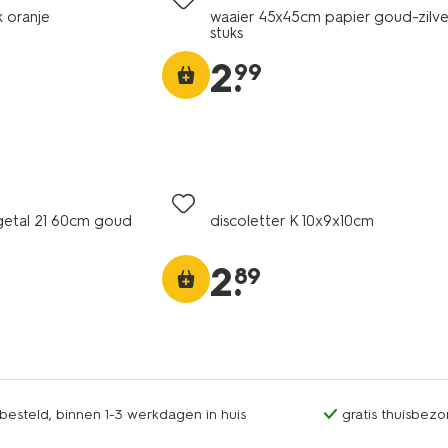
 oranje
waaier 45x45cm papier goud-zilve
stuks
2
.
99
 getal 21 60cm goud
discoletter K 10x9x10cm
2
.
89
esteld, binnen 1-3 werkdagen in huis
gratis thuisbezo