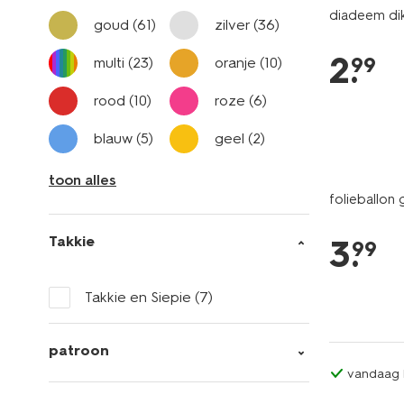
diadeem dik
goud
(61)
zilver
(36)
2
.
99
multi
(23)
oranje
(10)
rood
(10)
roze
(6)
blauw
(5)
geel
(2)
toon alles
folieballon
Takkie
3
.
99
Takkie en Siepie
(7)
patroon
vandaag b