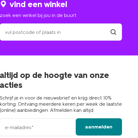
vind een winkel
zoek een winkel bij jou in de buurt
zoek
een
winkel
vind
winkel
bij
jou
in
de
buurt
altijd op de hoogte van onze
acties
Schrijf je in voor de nieuwsbrief en krijg direct 10%
korting. Ontvang meerdere keren per week de laatste
(online) aanbiedingen. Afmelden kan altijd.
e-
aanmelden
mailadres