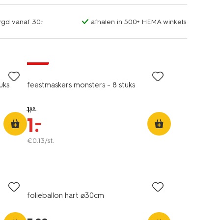
rgd vanaf 30.-
afhalen in 500+ HEMA winkels
sale
uks
feestmaskers monsters - 8 stuks
1
.
89
–
1
.
€
0
.
13
/st.
folieballon hart ⌀30cm