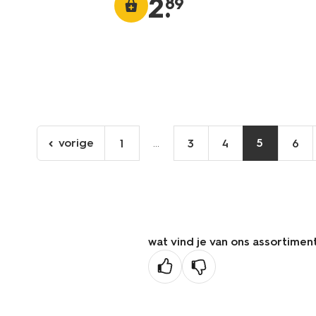
2
.
89
vorige
...
5
1
3
4
6
ga
naar
de
vorige
pagina
wat vind je van ons assortimen