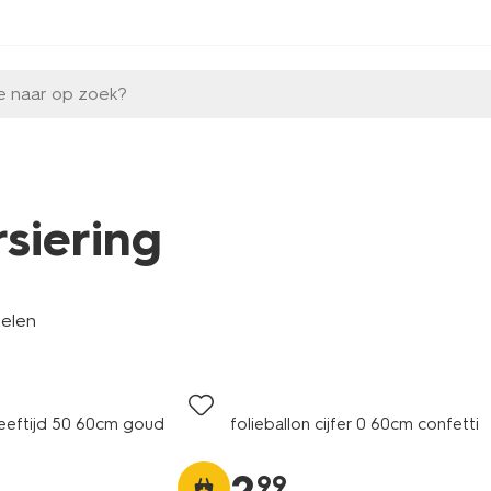
e naar op zoek?
rsiering
kelen
 leeftijd 50 60cm goud
folieballon cijfer 0 60cm confetti
99