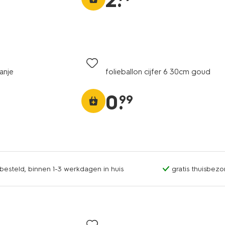
2
.
anje
folieballon cijfer 6 30cm goud
0
.
99
esteld, binnen 1-3 werkdagen in huis
gratis thuisbezo