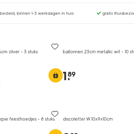
esteld, binnen 1-3 werkdagen in huis
gratis thuisbezo
cm zilver - 3 stuks
ballonnen 23cm metallic wit - 10 st
1
.
89
r
epie feesthoedjes - 8 stuks
discoletter W 10x9x10cm