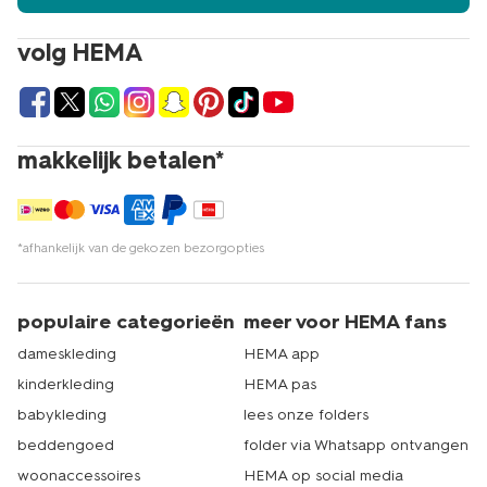
vakantiebenodigdheden daarna allemaal op hema.nl.
Zorgen wij ervoor dat je je bestelling snel in huis hebt.
volg HEMA
Kom je toch liever langs in één van onze winkels om jouw
favorieten uit te zoeken? Dat kan natuurlijk ook. Met
ruim 500 filialen is er altijd wel een HEMA bij jou in de
buurt. Echt HEMA.
makkelijk betalen*
*afhankelijk van de gekozen bezorgopties
populaire categorieën
meer voor HEMA fans
dameskleding
HEMA app
kinderkleding
HEMA pas
babykleding
lees onze folders
beddengoed
folder via Whatsapp ontvangen
woonaccessoires
HEMA op social media