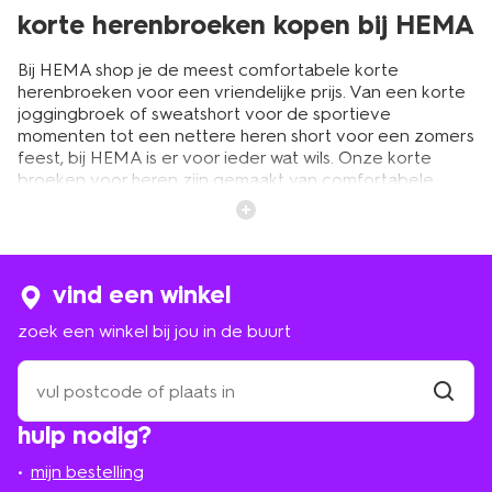
korte herenbroeken kopen bij HEMA
Bij HEMA shop je de meest comfortabele korte
herenbroeken voor een vriendelijke prijs. Van een korte
joggingbroek of sweatshort voor de sportieve
momenten tot een nettere heren short voor een zomers
feest, bij HEMA is er voor ieder wat wils. Onze korte
broeken voor heren zijn gemaakt van comfortabele
materialen, waardoor ze niet alleen heerlijk dragen, maar
ook nog eens extra lang meegaan. Zelfs na vele keren
wassen. Bekijk ook direct ons ruime assortiment
zwembroeken
voor heren.
vind een winkel
zoek een winkel bij jou in de buurt
heren shorts van de beste kwaliteit
zoek
Mannen vinden het vaak vooral belangrijk dat een korte
een
broek comfortabel draagt, maar het oog wil natuurlijk
winkel
vind
ook wat. HEMA biedt het beste van beide werelden.
hulp nodig?
winkel
bij
Neem bijvoorbeeld onze jogdenim. Dit is een korte
jou
broek voor heren dat draagt als een joggingbroek en
mijn bestelling
in