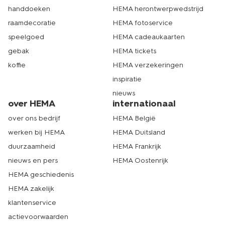
handdoeken
HEMA herontwerpwedstrijd
raamdecoratie
HEMA fotoservice
speelgoed
HEMA cadeaukaarten
gebak
HEMA tickets
koffie
HEMA verzekeringen
inspiratie
nieuws
over HEMA
internationaal
over ons bedrijf
HEMA België
werken bij HEMA
HEMA Duitsland
duurzaamheid
HEMA Frankrijk
nieuws en pers
HEMA Oostenrijk
HEMA geschiedenis
HEMA zakelijk
klantenservice
actievoorwaarden