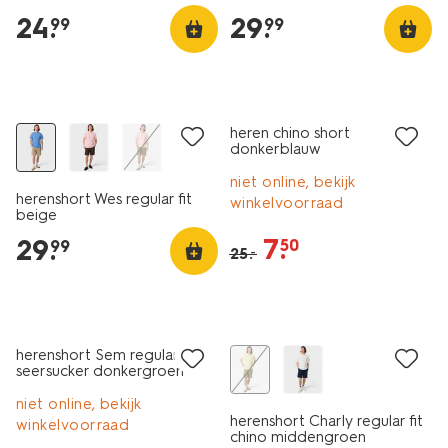
24
.
29
.
99
99
sale
heren chino short
donkerblauw
niet online, bekijk
herenshort Wes regular fit
winkelvoorraad
beige
7
.
29
.
50
99
25
.
–
sale
sale
herenshort Sem regular fit
seersucker donkergroen
niet online, bekijk
herenshort Charly regular fit
winkelvoorraad
chino middengroen