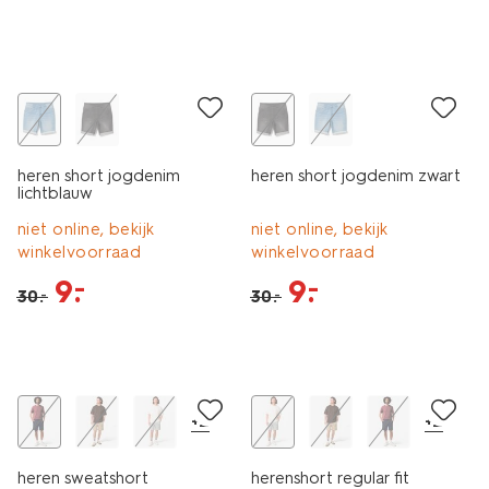
korting
korting
heren short jogdenim
heren short jogdenim zwart
lichtblauw
niet online, bekijk
niet online, bekijk
winkelvoorraad
winkelvoorraad
9
.
9
.
–
–
30
.
30
.
–
–
sale
+2
+2
heren sweatshort
herenshort regular fit