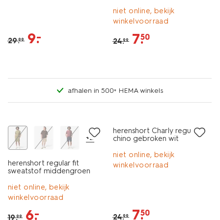
niet online, bekijk
winkelvoorraad
9
.
–
7
.
50
29
.
24
.
99
99
afhalen in 500+ HEMA winkels
sale
sale
herenshort Charly regular fit
+2
chino gebroken wit
niet online, bekijk
herenshort regular fit
winkelvoorraad
sweatstof middengroen
niet online, bekijk
winkelvoorraad
7
.
6
.
–
50
24
.
19
.
99
99