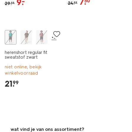
7
.
9
.
–
50
24
.
29
.
99
99
+2
herenshort regular fit
sweatstof zwart
niet online, bekijk
winkelvoorraad
21
.
99
wat vind je van ons assortiment?