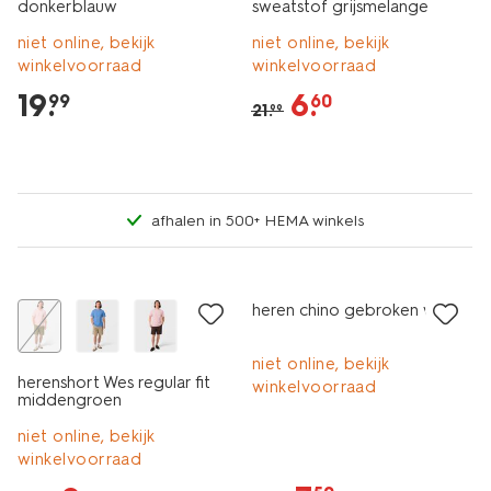
donkerblauw
sweatstof grijsmelange
niet online, bekijk
niet online, bekijk
winkelvoorraad
winkelvoorraad
19
.
6
.
99
60
21
.
99
afhalen in 500+ HEMA winkels
sale
korting
heren chino gebroken wit
niet online, bekijk
herenshort Wes regular fit
winkelvoorraad
middengroen
niet online, bekijk
winkelvoorraad