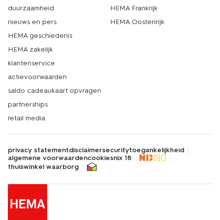
duurzaamheid
HEMA Frankrijk
nieuws en pers
HEMA Oostenrijk
HEMA geschiedenis
HEMA zakelijk
klantenservice
actievoorwaarden
saldo cadeaukaart opvragen
partnerships
retail media
privacy statement
disclaimer
security
toegankelijkheid
algemene voorwaarden
cookies
nix 18
thuiswinkel waarborg