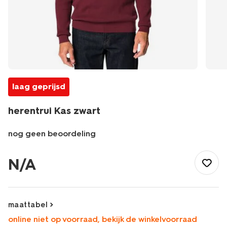
laag geprijsd
herentrui Kas zwart
nog geen beoordeling
/heren/herenkleding/truien/herentrui-
kas-
N/A
zwart-
2170270BLACK.html
maattabel
online niet op voorraad, bekijk de winkelvoorraad