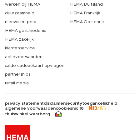
werken bij HEMA
HEMA Duitsland
duurzaamheid
HEMA Frankrijk
nieuws en pers
HEMA Oostenrijk
HEMA geschiedenis
HEMA zakelijk
klantenservice
actievoorwaarden
saldo cadeaukaart opvragen
partnerships
retail media
privacy statement
disclaimer
security
toegankelijkheid
algemene voorwaarden
cookies
nix 18
thuiswinkel waarborg