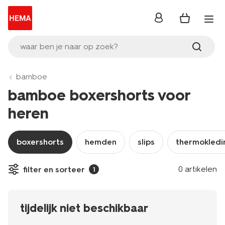
inloggen
waar ben je naar op zoek?
bamboe
bamboe boxershorts voor
heren
boxershorts
hemden
slips
thermokledi
0 artikelen
filter en sorteer
1
tijdelijk niet beschikbaar