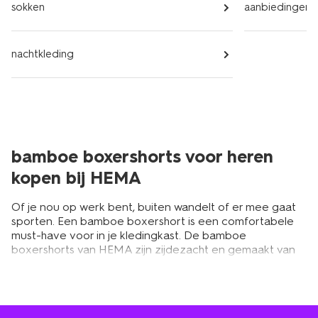
sokken
aanbiedingen
nachtkleding
bamboe boxershorts voor heren
kopen bij HEMA
Of je nou op werk bent, buiten wandelt of er mee gaat
sporten. Een bamboe boxershort is een comfortabele
must-have voor in je kledingkast. De bamboe
boxershorts van HEMA zijn zijdezacht en gemaakt van
vochtabsorberend materiaal. Door het natuurlijke
bamboemateriaal hebben de boxershorts een zachte
en ademende stof die comfortabel aanvoelt,
daarbovenop gaan de boxershorts lang mee. Wel zo fijn!