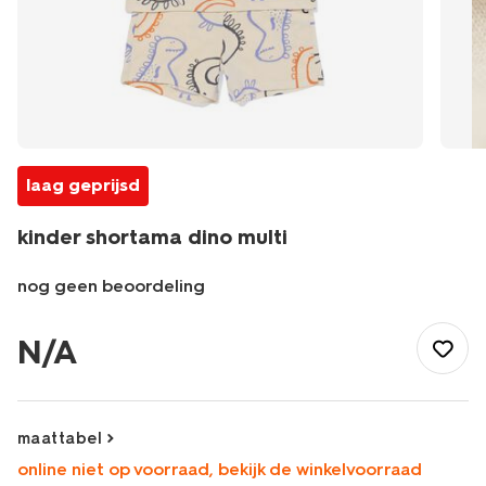
laag geprijsd
kinder shortama dino multi
nog geen beoordeling
/kind/jongenskleding/jongens-
pyjamas/kinder-
N/A
shortama-
dino-
multi-
23060880MULTI.html
maattabel
online niet op voorraad, bekijk de winkelvoorraad