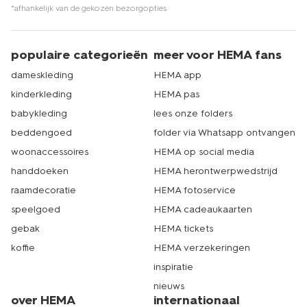
*afhankelijk van de gekozen bezorgopties
populaire categorieën
meer voor HEMA fans
dameskleding
HEMA app
kinderkleding
HEMA pas
babykleding
lees onze folders
beddengoed
folder via Whatsapp ontvangen
woonaccessoires
HEMA op social media
handdoeken
HEMA herontwerpwedstrijd
raamdecoratie
HEMA fotoservice
speelgoed
HEMA cadeaukaarten
gebak
HEMA tickets
koffie
HEMA verzekeringen
inspiratie
nieuws
over HEMA
internationaal