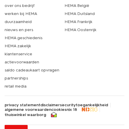
over ons bedrijf
HEMA België
werken bij HEMA
HEMA Duitsland
duurzaamheid
HEMA Frankrijk
nieuws en pers
HEMA Oostenrijk
HEMA geschiedenis
HEMA zakelijk
klantenservice
actievoorwaarden
saldo cadeaukaart opvragen
partnerships
retail media
privacy statement
disclaimer
security
toegankelijkheid
algemene voorwaarden
cookies
nix 18
thuiswinkel waarborg