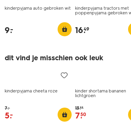
kinderpyjama auto gebroken wit
kinderpyjama tractors met
poppenpyjama gebroken w
9
.
16
.
–
49
dit vind je misschien ook leuk
sale
sale
kinderpyjama cheeta roze
kinder shortama bananen
lichtgroen
7
.
13
.
–
99
5
.
7
.
–
50