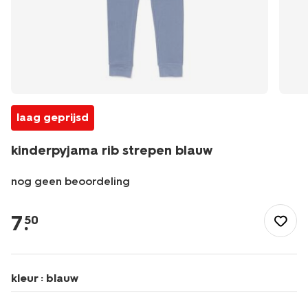
laag geprijsd
kinderpyjama rib strepen blauw
nog geen beoordeling
/kind/jongenskleding/jongens-
pyjamas/kinderpyjama-
7
.
50
rib-
strepen-
blauw-
23001050BLUE.html
kleur :
blauw