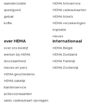
raamdecoratie
HEMA fotoservice
speelgoed
HEMA cadeaukaarten
gebak
HEMA tickets
koffie
HEMA verzekeringen
inspiratie
nieuws
over HEMA
internationaal
over ons bedrijf
HEMA België
werken bij HEMA
HEMA Duitsland
duurzaamheid
HEMA Frankrijk
nieuws en pers
HEMA Oostenrijk
HEMA geschiedenis
HEMA zakelijk
klantenservice
actievoorwaarden
saldo cadeaukaart opvragen