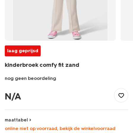
laag geprijsd
kinderbroek comfy fit zand
nog geen beoordeling
/kind/meisjeskleding/broeken/kinderbroek-
comfy-
N/A
fit-
zand-
30853179SAND.html
maattabel
online niet op voorraad, bekijk de winkelvoorraad