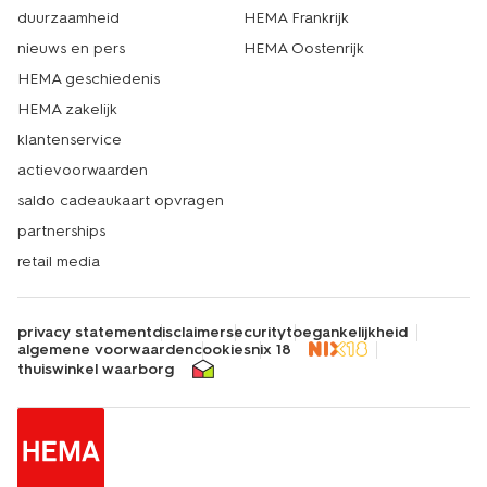
duurzaamheid
HEMA Frankrijk
nieuws en pers
HEMA Oostenrijk
HEMA geschiedenis
HEMA zakelijk
klantenservice
actievoorwaarden
saldo cadeaukaart opvragen
partnerships
retail media
privacy statement
disclaimer
security
toegankelijkheid
algemene voorwaarden
cookies
nix 18
thuiswinkel waarborg