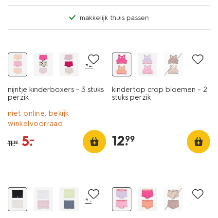
makkelijk thuis passen
3 stuks
sale
2 stuks
+2
nijntje kinderboxers - 3 stuks
kindertop crop bloemen - 2
perzik
stuks perzik
niet online, bekijk
winkelvoorraad
12
.
5
.
–
99
11
.
19
2 stuks
2 stuks
sale
+1