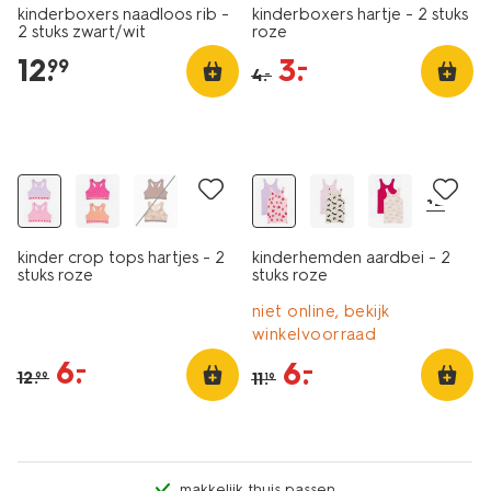
kinderboxers naadloos rib -
kinderboxers hartje - 2 stuks
2 stuks zwart/wit
roze
12
.
3
.
–
99
4
.
–
2 stuks
2 stuks
sale
sale
+2
kinder crop tops hartjes - 2
kinderhemden aardbei - 2
stuks roze
stuks roze
niet online, bekijk
winkelvoorraad
6
.
–
6
.
–
12
.
11
.
99
19
makkelijk thuis passen