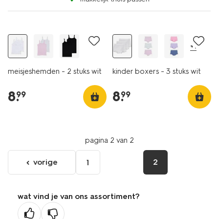
2 stuks
3 stuks
+1
meisjeshemden - 2 stuks wit
kinder boxers - 3 stuks wit
8
.
8
.
99
99
pagina 2 van 2
vorige
2
1
ga
naar
de
wat vind je van ons assortiment?
vorige
pagina