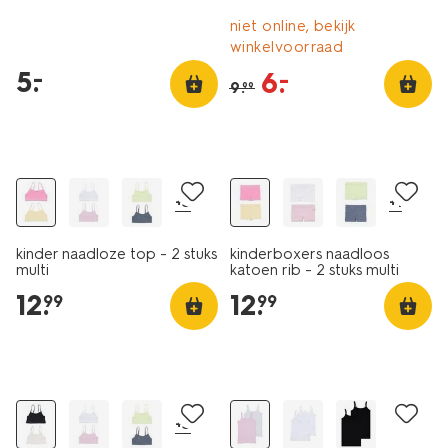
niet online, bekijk
winkelvoorraad
5
.
–
6
.
–
9
.
99
2 stuks
2 stuks
+3
+1
kinder naadloze top - 2 stuks
kinderboxers naadloos
multi
katoen rib - 2 stuks multi
12
.
12
.
99
99
2 stuks
2 stuks
+3