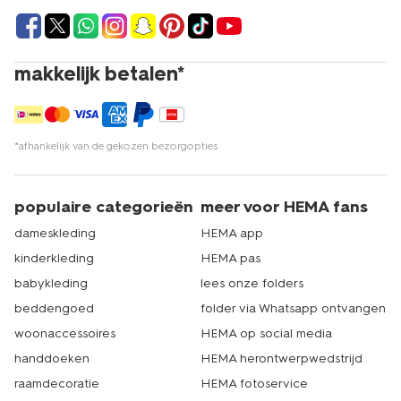
makkelijk betalen*
*afhankelijk van de gekozen bezorgopties
populaire categorieën
meer voor HEMA fans
dameskleding
HEMA app
kinderkleding
HEMA pas
babykleding
lees onze folders
beddengoed
folder via Whatsapp ontvangen
woonaccessoires
HEMA op social media
handdoeken
HEMA herontwerpwedstrijd
raamdecoratie
HEMA fotoservice