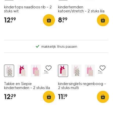
kindertops naadloos rib - 2
kinderhemden
stuks wit
katoen/stretch - 2 stuks lila
12
.
8
.
99
99
makkelijk thuis passen
2 stuks
2 stuks
+2
+2
Takkie en Siepie
kindersinglets regenboog -
kinderhemden - 2 stuks lila
2 stuks multi
12
.
11
.
29
19
2 stuks
laag geprijsd