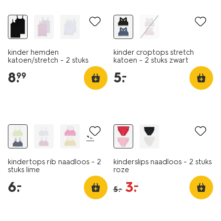
kinder hemden
kinder croptops stretch
katoen/stretch - 2 stuks
katoen - 2 stuks zwart
zwart
8
.
5
.
–
99
2 stuks
2 stuks
laag geprijsd
laag geprijsd
+3
kindertops rib naadloos - 2
kinderslips naadloos - 2 stuks
stuks lime
roze
6
.
3
.
–
–
5
.
–