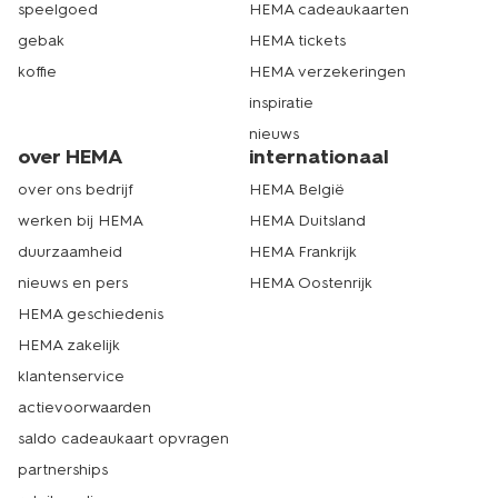
speelgoed
HEMA cadeaukaarten
gebak
HEMA tickets
koffie
HEMA verzekeringen
inspiratie
nieuws
over HEMA
internationaal
over ons bedrijf
HEMA België
werken bij HEMA
HEMA Duitsland
duurzaamheid
HEMA Frankrijk
nieuws en pers
HEMA Oostenrijk
HEMA geschiedenis
HEMA zakelijk
klantenservice
actievoorwaarden
saldo cadeaukaart opvragen
partnerships