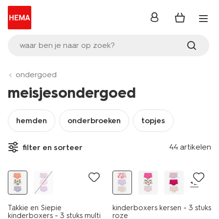
inloggen
waar ben je naar op zoek?
ondergoed
meisjesondergoed
hemden
onderbroeken
topjes
3 stuks
3 stuks
44 artikelen
filter en sorteer
laag geprijsd
sale
+2
Takkie en Siepie
kinderboxers kersen - 3 stuks
kinderboxers - 3 stuks multi
roze