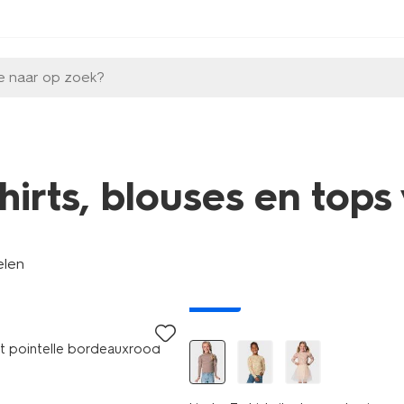
e naar op zoek?
shirts, blouses en tops
elen
nieuw
irt pointelle bordeauxrood