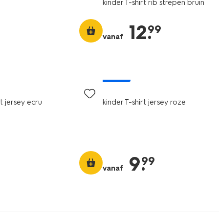
kinder T-shirt rib strepen bruin
12
.
99
vanaf
nieuw
rt jersey ecru
kinder T-shirt jersey roze
9
.
99
vanaf