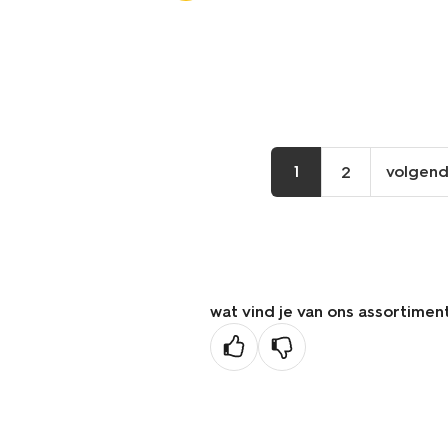
1
volgen
2
vo
pa
wat vind je van ons assortimen