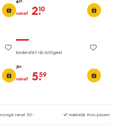
6
.
99
2
.
10
vanaf
sale
kindershirt rib lichtgeel
7
.
99
5
.
59
vanaf
bezorgd vanaf 30.-
makkelijk thuis passen