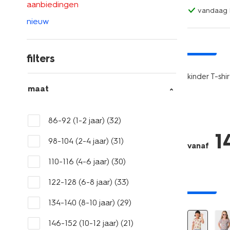
aanbiedingen
vandaag b
nieuw
nieuw
filters
kinder T-sh
maat
86-92 (1-2 jaar)
(32)
1
98-104 (2-4 jaar)
(31)
vanaf
110-116 (4-6 jaar)
(30)
122-128 (6-8 jaar)
(33)
nieuw
134-140 (8-10 jaar)
(29)
146-152 (10-12 jaar)
(21)