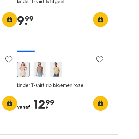
kinder T-shirt lichtgeel
9
.
99
nieuw
kinder T-shirt rib bloemen roze
12
.
99
vanaf