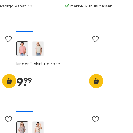
bezorgd vanaf 30.-
makkelijk thuis passen
nieuw
kinder T-shirt rib roze
9
.
99
nieuw