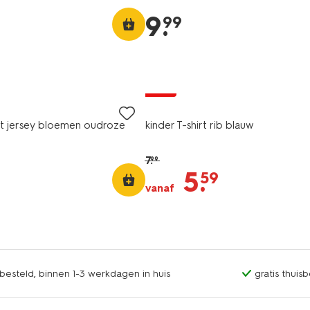
9
.
99
sale
irt jersey bloemen oudroze
kinder T-shirt rib blauw
7
.
99
5
.
59
vanaf
esteld, binnen 1-3 werkdagen in huis
gratis thuis