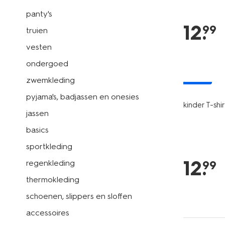
panty's
12
.
99
truien
vesten
ondergoed
nieuw
zwemkleding
pyjama's, badjassen en onesies
kinder T-shi
jassen
basics
sportkleding
12
.
regenkleding
99
thermokleding
schoenen, slippers en sloffen
accessoires