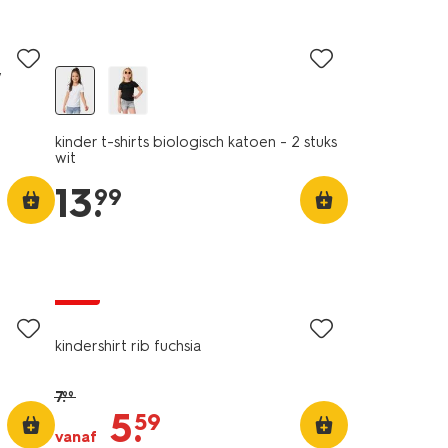
2 stuks
w
kinder t-shirts biologisch katoen - 2 stuks
wit
13
.
99
sale
kindershirt rib fuchsia
7
.
99
5
.
59
vanaf