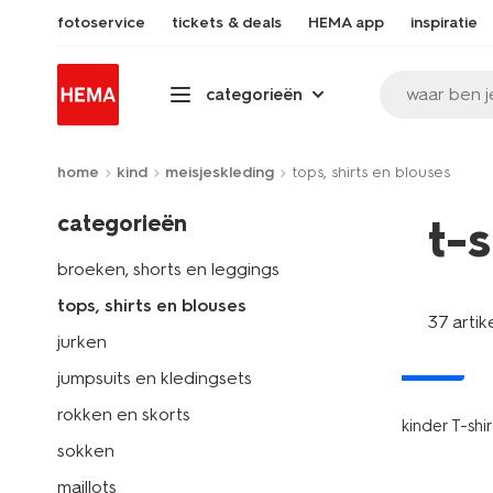
fotoservice
tickets & deals
HEMA app
inspiratie
waar ben j
categorieën
home
kind
meisjeskleding
tops, shirts en blouses
categorieën
t-
broeken, shorts en leggings
tops, shirts en blouses
37 artik
jurken
nieuw
jumpsuits en kledingsets
rokken en skorts
kinder T-sh
sokken
maillots