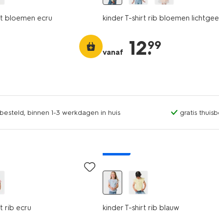
irt bloemen ecru
kinder T-shirt rib bloemen lichtgee
12
.
99
vanaf
esteld, binnen 1-3 werkdagen in huis
gratis thuis
nieuw
t rib ecru
kinder T-shirt rib blauw