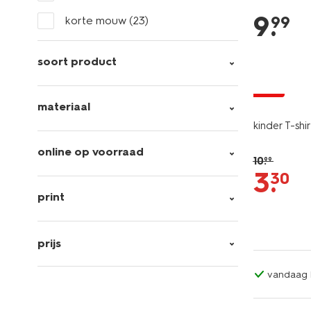
9
.
99
korte mouw
(23)
soort product
sale
materiaal
kinder T-sh
online op voorraad
10
.
99
3
.
30
print
prijs
vandaag b