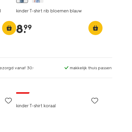
l
kinder T-shirt rib bloemen blauw
8
.
99
bezorgd vanaf 30.-
makkelijk thuis passen
sale
kinder T-shirt koraal