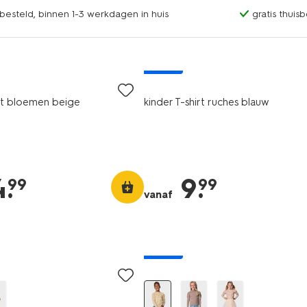
esteld, binnen 1-3 werkdagen in huis
gratis thuis
nieuw
irt bloemen beige
kinder T-shirt ruches blauw
4
.
9
.
99
99
vanaf
nieuw