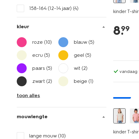
158-164 (12-14 jaar)
(4)
kinder T-sh
8
.
kleur
99
roze
(10)
blauw
(5)
ecru
(5)
geel
(5)
paars
(5)
wit
(2)
vandaag b
zwart
(2)
beige
(1)
nieuw
toon alles
mouwlengte
kinder T-shir
lange mouw
(10)