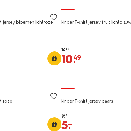
sale
rt jersey bloemen lichtroze
kinder T-shirt jersey fruit lichtblau
14
.
99
10
.
49
sale
rt roze
kinder T-shirt jersey paars
9
.
99
–
5
.