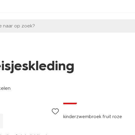
e naar op zoek?
isjeskleding
kelen
sale
kinderzwembroek fruit roze