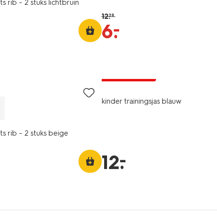
s rib - 2 stuks lichtbruin
12
.
29
–
6
.
laag geprijsd
kinder trainingsjas blauw
ts rib - 2 stuks beige
–
12
.