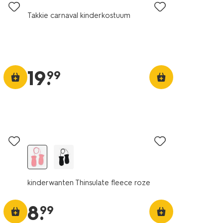
Takkie carnaval kinderkostuum
19
.
99
kinderwanten Thinsulate fleece roze
8
.
99