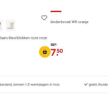
sale
kinderbroek WK oranje
laars kleurblokken roze roze
10
.
19
7
.
50
esteld, binnen 1-3 werkdagen in huis
gratis thuis