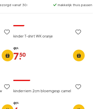
bezorgd vanaf 30.-
makkelijk thuis passen
sale
kinder T-shirt WK oranje
9
.
59
7
.
50
korting
uw
kinderriem 2cm bloemgesp camel
9
.
99