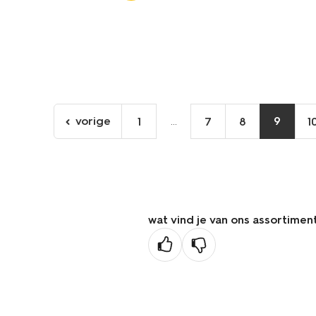
vorige
...
9
1
7
8
1
ga
naar
de
vorige
pagina
wat vind je van ons assortimen