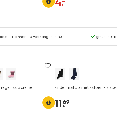
–
4
.
esteld, binnen 1-3 werkdagen in huis
gratis thuis
2 paar
erregenlaars creme
kinder maillots met katoen - 2 stu
11
.
69