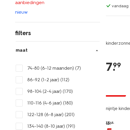
aanbiedingen
vandaag b
nieuw
filters
kinderzonn
maat
7
.
99
74-80 (6-12 maanden)
(7)
86-92 (1-2 jaar)
(112)
98-104 (2-4 jaar)
(170)
korting
110-116 (4-6 jaar)
(180)
nijntje kind
122-128 (6-8 jaar)
(201)
13
.
49
134-140 (8-10 jaar)
(191)