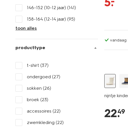
–
5
.
146-152 (10-12 jaar)
(141)
158-164 (12-14 jaar)
(95)
toon alles
vandaag b
producttype
t-shirt
(37)
ondergoed
(27)
sokken
(26)
nijntje kind
broek
(23)
22
.
49
accessoires
(22)
zwemkleding
(22)