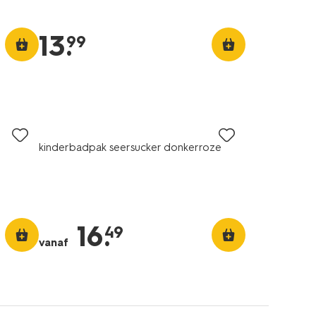
13
.
99
kinderbadpak seersucker donkerroze
16
.
49
vanaf