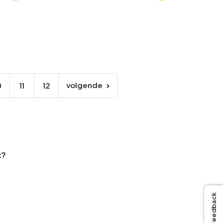
volgende
0
11
12
volgende
pagina
t?
Feedback