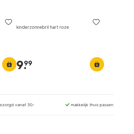
kinderzonnebril hart roze
9
.
99
bezorgd vanaf 30.-
makkelijk thuis passen