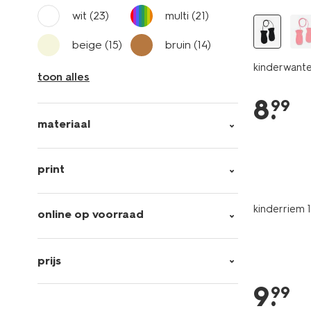
wit
(23)
multi
(21)
beige
(15)
bruin
(14)
kinderwante
toon alles
8
.
99
materiaal
print
kinderriem 1
online op voorraad
prijs
9
.
99