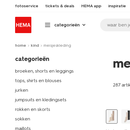
fotoservice
tickets & deals
HEMA app
inspiratie
waar ben j
categorieën
home
kind
meisjeskleding
categorieën
me
broeken, shorts en leggings
tops, shirts en blouses
287 arti
jurken
2 paar
jumpsuits en kledingsets
rokken en skorts
sokken
maillots