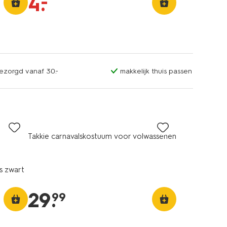
–
4
.
bezorgd vanaf 30.-
makkelijk thuis passen
Takkie carnavalskostuum voor volwassenen
ks zwart
29
.
99