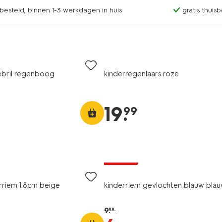
esteld, binnen 1-3 werkdagen in huis
gratis thuis
ebril regenboog
kinderregenlaars roze
19
.
99
korting
erriem 1.8cm beige
kinderriem gevlochten blauw bla
9
.
99