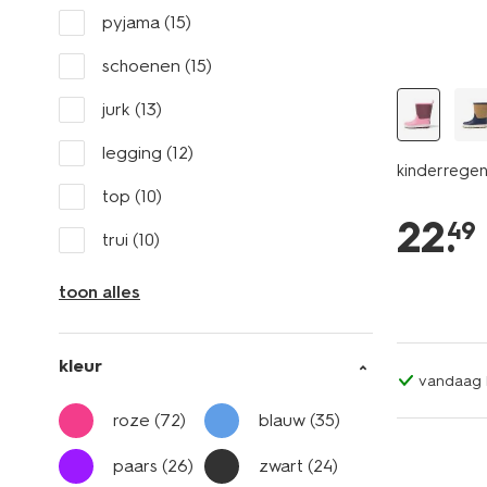
pyjama
(15)
schoenen
(15)
jurk
(13)
legging
(12)
kinderregen
top
(10)
22
.
49
trui
(10)
toon alles
kleur
vandaag b
roze
(72)
blauw
(35)
paars
(26)
zwart
(24)