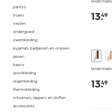
kindermaillot
panty's
13
.
49
truien
vesten
ondergoed
2 paar
zwemkleding
pyjama's, badjassen en onesies
jassen
basics
kindermaillo
sportkleding
13
.
regenkleding
49
thermokleding
schoenen, slippers en sloffen
accessoires