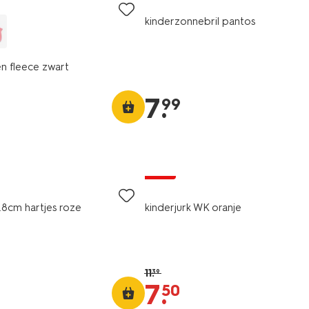
kinderzonnebril pantos
n fleece zwart
7
.
99
sale
.8cm hartjes roze
kinderjurk WK oranje
11
.
39
7
.
50