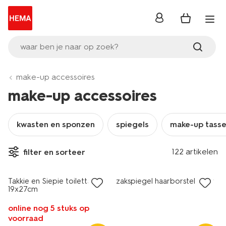
inloggen
waar ben je naar op zoek?
make-up accessoires
make-up accessoires
kwasten en sponzen
spiegels
make-up tass
122 artikelen
filter en sorteer
nieuw
nieuw
Takkie en Siepie toilettas
zakspiegel haarborstel beer
19x27cm
online nog 5 stuks op
voorraad