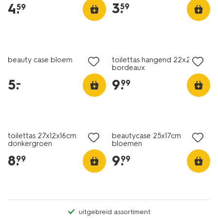
3
.
4
.
59
59
laag geprijsd
beauty case bloem
toilettas hangend 22x25cm
bordeaux
5
.
9
.
–
99
toilettas 27x12x16cm
beautycase 25x17cm
donkergroen
bloemen
8
.
9
.
99
99
uitgebreid assortiment