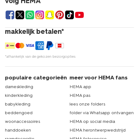
volg HEMA
ook als je nog op zoek bent naar
haaraccessoires
of
accessoires voor dames
, kies je uit een ruim assortiment.
Kortom; met HEMA kom je op je best voor de dag. Je
shopt al jouw make-up accessoires gemakkelijk online,
waarna wij ervoor zorgen dat je jouw bestelling snel in
makkelijk betalen*
huis hebt. Kom je toch liever langs in één van onze
winkels? Dat kan natuurlijk ook. Met ruim 500 filialen is er
altijd wel een HEMA bij jou in de buurt. Echt HEMA.
*afhankelijk van de gekozen bezorgopties
populaire categorieën
meer voor HEMA fans
dameskleding
HEMA app
kinderkleding
HEMA pas
babykleding
lees onze folders
beddengoed
folder via Whatsapp ontvangen
woonaccessoires
HEMA op social media
handdoeken
HEMA herontwerpwedstrijd
raamdecoratie
HEMA fotoservice