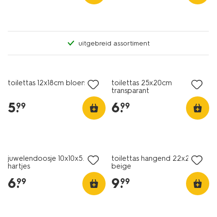
uitgebreid assortiment
toilettas 12x18cm bloemen
toilettas 25x20cm
transparant
5
.
6
.
99
99
juwelendoosje 10x10x5.5cm
toilettas hangend 22x25cm
hartjes
beige
6
.
9
.
99
99
vegan