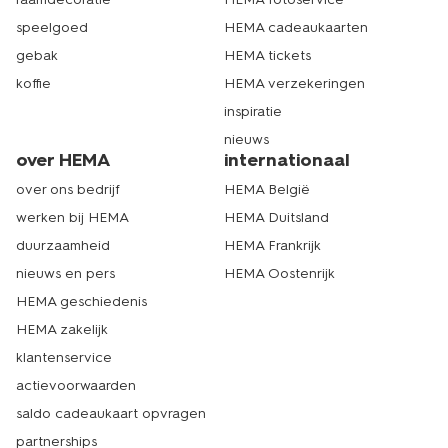
speelgoed
HEMA cadeaukaarten
gebak
HEMA tickets
koffie
HEMA verzekeringen
inspiratie
nieuws
over HEMA
internationaal
over ons bedrijf
HEMA België
werken bij HEMA
HEMA Duitsland
duurzaamheid
HEMA Frankrijk
nieuws en pers
HEMA Oostenrijk
HEMA geschiedenis
HEMA zakelijk
klantenservice
actievoorwaarden
saldo cadeaukaart opvragen
partnerships