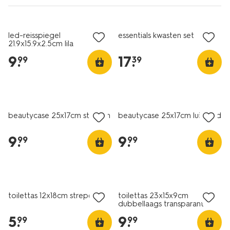
led-reisspiegel
essentials kwasten set
21.9x15.9x2.5cm lila
9
.
17
.
99
39
beautycase 25x17cm strepen
beautycase 25x17cm luipaard
9
.
9
.
99
99
toilettas 12x18cm strepen
toilettas 23x15x9cm
dubbellaags transparant
5
.
9
.
99
99