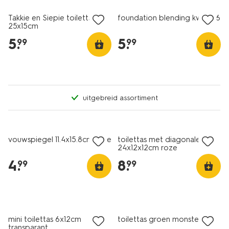
Takkie en Siepie toilettas
foundation blending kwast 16
25x15cm
5
.
5
.
99
99
uitgebreid assortiment
vouwspiegel 11.4x15.8cm roze
toilettas met diagonale rits
24x12x12cm roze
4
.
8
.
99
99
2+1 gratis
mini toilettas 6x12cm
toilettas groen monster
transparant