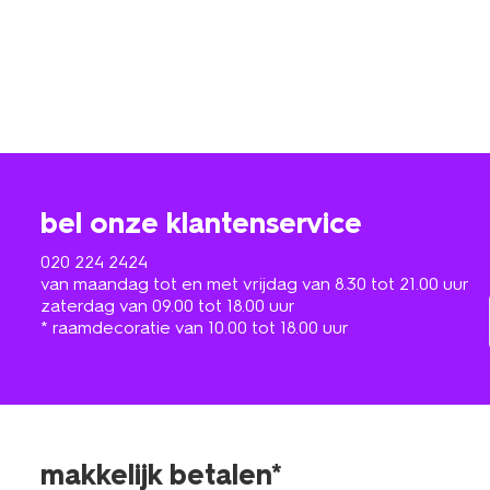
bel onze klantenservice
020 224 2424
van maandag tot en met vrijdag van 8.30 tot 21.00 uur
zaterdag van 09.00 tot 18.00 uur
* raamdecoratie van 10.00 tot 18.00 uur
makkelijk betalen*