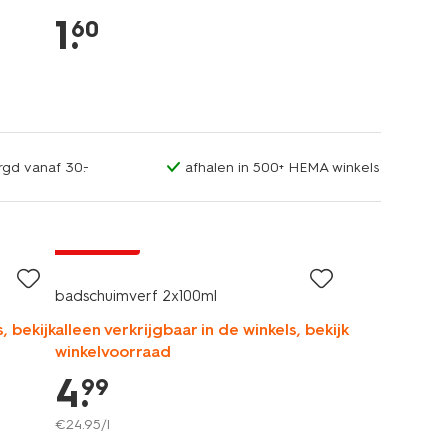
1
.
60
rgd vanaf 30.-
afhalen in 500+ HEMA winkels
vegan
2+1 gratis
badschuimverf 2x100ml
, bekijk
alleen verkrijgbaar in de winkels, bekijk
winkelvoorraad
4
.
99
€
24
.
95
/l