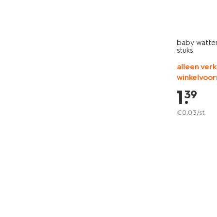
baby watten
stuks
alleen verk
winkelvoor
1
.
39
€
0
.
03
/st.