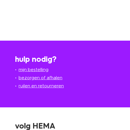
hulp nodig?
mijn bestelling
bezorgen of afhalen
ruilen en retourneren
volg HEMA