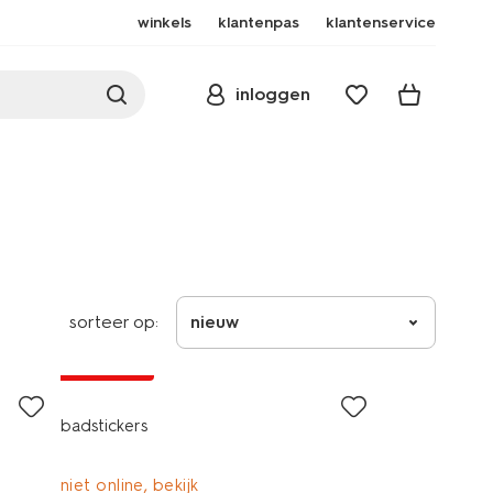
winkels
klantenpas
klantenservice
inloggen
sorteer op:
nieuw
2+1 gratis
badstickers
niet online, bekijk