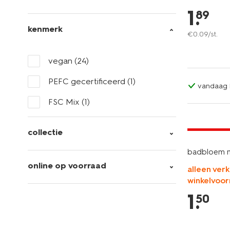
1
.
89
kenmerk
€
0
.
09
/st.
vegan
(24)
PEFC gecertificeerd
(1)
vandaag b
FSC Mix
(1)
laag gepri
collectie
badbloem m
online op voorraad
alleen verk
winkelvoor
1
.
50