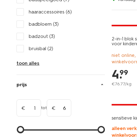
haaraccessoires
(6)
vegan
2+1 gratis
badbloem
(3)
badzout
(3)
2-in-1 blo
voor kinder
bruisbal
(2)
niet online,
winkelvoor
toon alles
4
.
99
€
76
.
77
/kg
prijs
2+1 gratis
tot
sensitieve k
alleen verk
winkelvoor