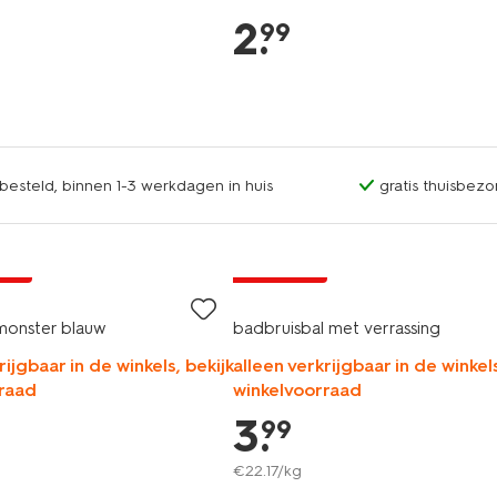
2
.
99
esteld, binnen 1-3 werkdagen in huis
gratis thuisbezo
vegan
jsd
2+1 gratis
onster blauw
badbruisbal met verrassing
rijgbaar in de winkels, bekijk
alleen verkrijgbaar in de winkels
raad
winkelvoorraad
3
.
99
€
22
.
17
/kg