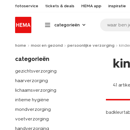
fotoservice
tickets & deals
HEMA app
inspiratie
waar ben j
categorieën
home
mooi en gezond
persoonlijke verzorging
kinde
categorieën
ki
gezichtsverzorging
haarverzorging
41 artik
vegan
lichaamsverzorging
2+1 gratis
intieme hygiëne
mondverzorging
badkleurta
voetverzorging
handverzorging