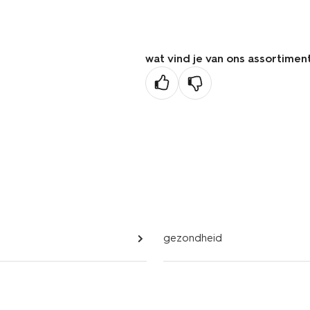
vorige
pagina
wat vind je van ons assortimen
gezondheid