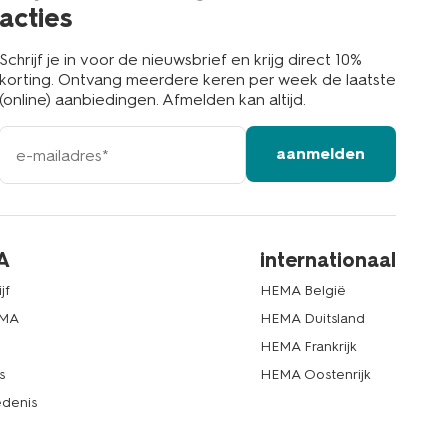
acties
Schrijf je in voor de nieuwsbrief en krijg direct 10%
korting. Ontvang meerdere keren per week de laatste
(online) aanbiedingen. Afmelden kan altijd.
e-
aanmelden
mailadres
A
internationaal
jf
HEMA België
EMA
HEMA Duitsland
d
HEMA Frankrijk
s
HEMA Oostenrijk
denis