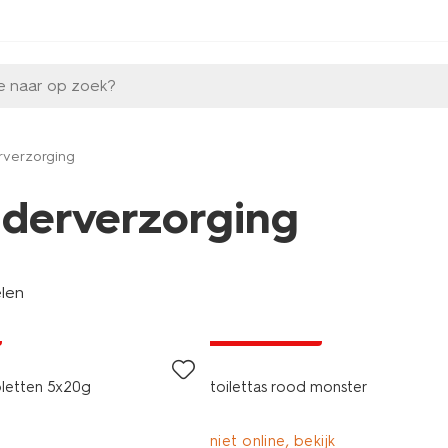
e naar op zoek?
rverzorging
nderverzorging
elen
laag geprijsd
bletten 5x20g
toilettas rood monster
niet online, bekijk