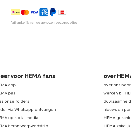
*afhankelijk van de gekozen bezorgopties
eer voor HEMA fans
over HEM
EMA app
over ons bedri
EMA pas
werken bij H
es onze folders
duurzaamhei
lder via Whatsapp ontvangen
nieuws en per
MA op social media
HEMA geschie
MA herontwerpwedstrijd
HEMA zakelijk