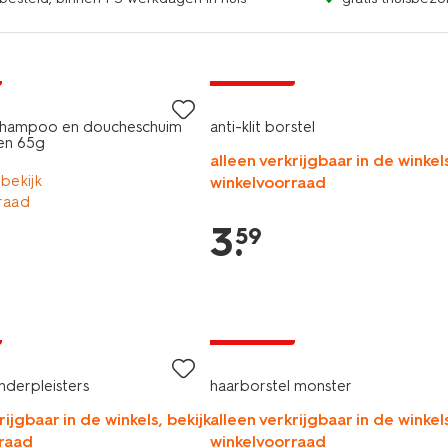
vegan
2+1 gratis
k shampoo en doucheschuim
anti-klit borstel
en 65g
alleen verkrijgbaar in de winkels
 bekijk
winkelvoorraad
raad
3
.
59
2+1 gratis
inderpleisters
haarborstel monster
rijgbaar in de winkels, bekijk
alleen verkrijgbaar in de winkels
raad
winkelvoorraad