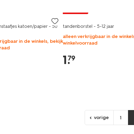
vegan
2+1 gratis
staafjes katoen/papier - 50
tandenborstel - 5-12 jaar
alleen verkrijgbaar in de winkels
rijgbaar in de winkels, bekijk
winkelvoorraad
raad
1
.
79
vorige
1
ga
naar
de