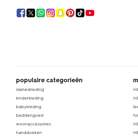
populaire categorieën
m
dameskleding
H
kinderkleding
H
babykleding
le
beddengoed
fo
woonaccessoires
HE
handdoeken
HE