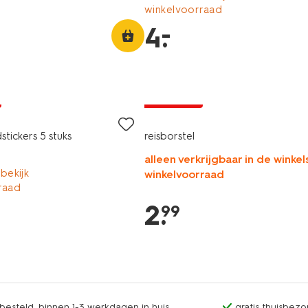
winkelvoorraad
–
4
.
vegan
2+1 gratis
dstickers 5 stuks
reisborstel
alleen verkrijgbaar in de winkels
 bekijk
winkelvoorraad
raad
2
.
99
esteld, binnen 1-3 werkdagen in huis
gratis thuisbezo