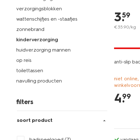
verzorgingsblokken
3
.
59
wattenschijfjes en -staafjes
€
35
.
90
/kg
zonnebrand
kinderverzorging
2+1 gratis
huidverzorging mannen
op reis
anti-slip ba
toilettassen
niet online,
navulling producten
winkelvoor
4
.
99
filters
soort product
badspeelgoed
(7)
vandaag b