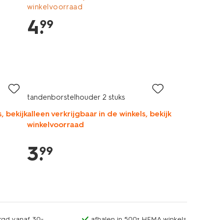
winkelvoorraad
4
.
99
tandenborstelhouder 2 stuks
, bekijk
alleen verkrijgbaar in de winkels, bekijk
winkelvoorraad
3
.
99
rgd vanaf 30.-
afhalen in 500+ HEMA winkels