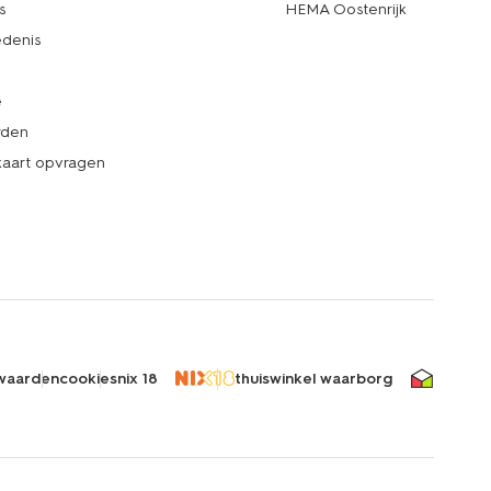
s
HEMA Oostenrijk
denis
e
rden
kaart opvragen
waarden
cookies
nix 18
thuiswinkel waarborg