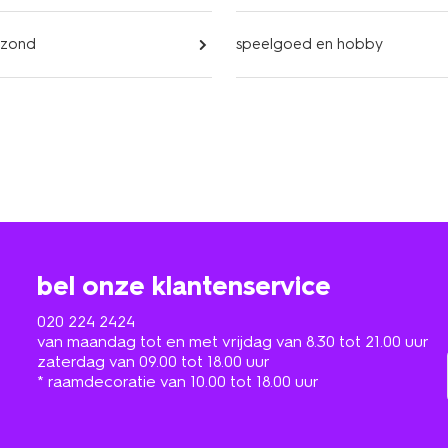
ezond
speelgoed en hobby
bel onze klantenservice
020 224 2424
van maandag tot en met vrijdag van 8.30 tot 21.00 uur
zaterdag van 09.00 tot 18.00 uur
* raamdecoratie van 10.00 tot 18.00 uur