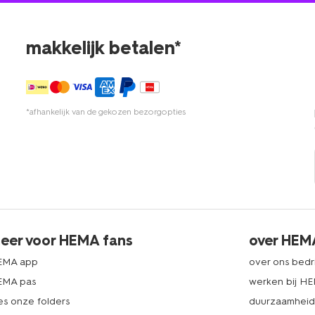
makkelijk betalen*
*afhankelijk van de gekozen bezorgopties
eer voor HEMA fans
over HEM
EMA app
over ons bedri
EMA pas
werken bij H
es onze folders
duurzaamhei