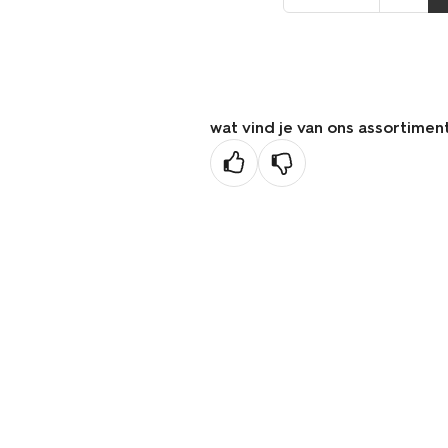
naar
de
vorige
pagina
wat vind je van ons assortimen