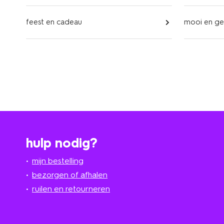
feest en cadeau
mooi en g
hulp nodig?
mijn bestelling
bezorgen of afhalen
ruilen en retourneren