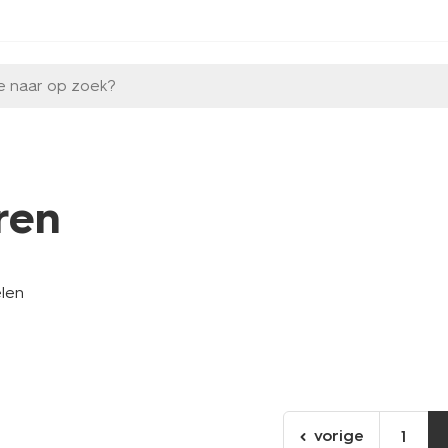
e naar op zoek?
ren
elen
vorige
1
ga