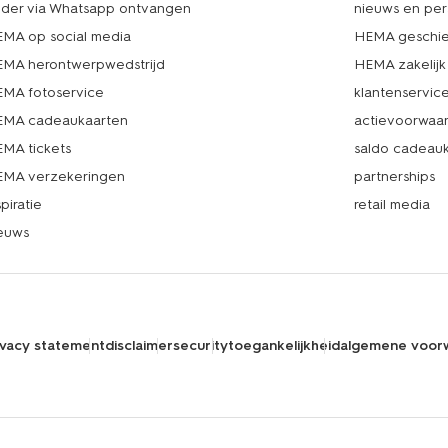
lder via Whatsapp ontvangen
nieuws en per
MA op social media
HEMA geschie
MA herontwerpwedstrijd
HEMA zakelijk
MA fotoservice
klantenservic
MA cadeaukaarten
actievoorwaa
MA tickets
saldo cadeau
MA verzekeringen
partnerships
spiratie
retail media
euws
ivacy statement
disclaimer
security
toegankelijkheid
algemene voor