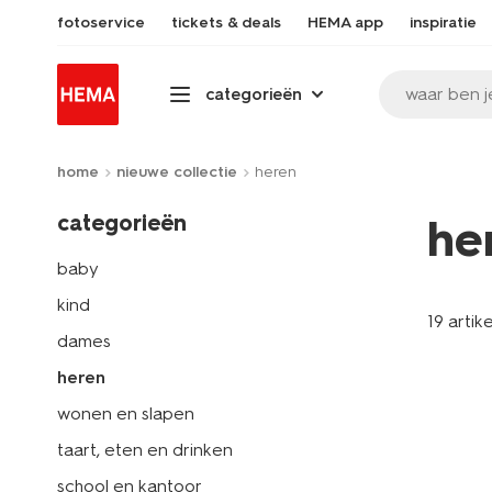
fotoservice
tickets & deals
HEMA app
inspiratie
waar ben j
categorieën
home
nieuwe collectie
heren
categorieën
he
baby
kind
19 artik
dames
heren
wonen en slapen
taart, eten en drinken
school en kantoor