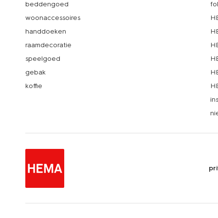
beddengoed
fo
woonaccessoires
HE
handdoeken
HE
raamdecoratie
HE
speelgoed
HE
gebak
HE
koffie
HE
in
ni
pr