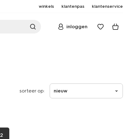
winkels
klantenpas
klantenservice
inloggen
sorteer op:
nieuw
2