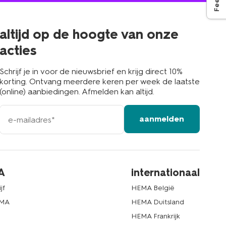
in
de
buurt
altijd op de hoogte van onze
acties
Schrijf je in voor de nieuwsbrief en krijg direct 10%
korting. Ontvang meerdere keren per week de laatste
(online) aanbiedingen. Afmelden kan altijd.
e-
aanmelden
mailadres
A
internationaal
jf
HEMA België
EMA
HEMA Duitsland
d
HEMA Frankrijk