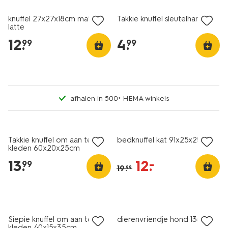
knuffel 27x27x18cm matcha
Takkie knuffel sleutelhanger
latte
12
.
4
.
99
99
afhalen in 500+ HEMA winkels
sale
Takkie knuffel om aan te
bedknuffel kat 91x25x20cm
kleden 60x20x25cm
13
.
12
.
–
99
19
.
99
sale
Siepie knuffel om aan te
dierenvriendje hond 13cm
kleden 40x15x35cm