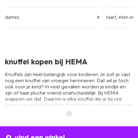
dames
taart, eten en 
knuffel kopen bij HEMA
Knuffels zijn heel belangrijk voor kinderen. Je zult je vast
nog een knuffel van vroeger herinneren. Dat wil je toch
ook voor je kind? In veel gevallen worden je kindje en
zijn of haar pluche vriend onafscheidelijk. Bij HEMA
snappen we dat. Daarom is elke knuffel die je bij ons
koopt van goede kwaliteit. Zodat het knuffelvriendje van
je zoon of dochter jarenlang mee gaat. Tip: koop
meteen een tweede knuffel op reserve. Handig voor als
de andere in de was zit. En echt een redder in nood
wanneer je kindje de lievelingsknuffel ergens laat liggen
of kwijt raakt.
vind een winkel