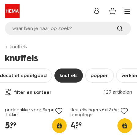
inloggen
waar ben je naar op zoek?
knuffels
knuffels
ducatief speelgoed
knuffels
poppen
verkle
129 artikelen
filter en sorteer
nieuw
nieuw
pridepakkie voor Siepie en
sleutelhangers 6x12x6cm
Takkie
dumplings
5
.
4
.
99
59