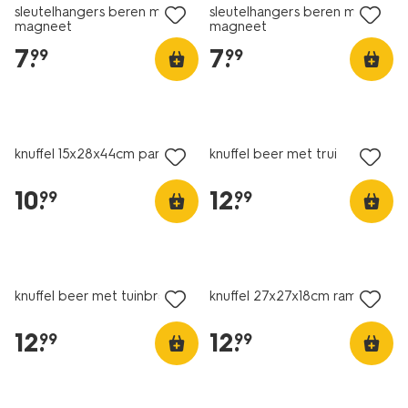
sleutelhangers beren met
sleutelhangers beren met
magneet
magneet
7
.
7
.
99
99
nieuw
nieuw
knuffel 15x28x44cm parfum
knuffel beer met trui
10
.
12
.
99
99
nieuw
nieuw
knuffel beer met tuinbroek
knuffel 27x27x18cm ramen
12
.
12
.
99
99