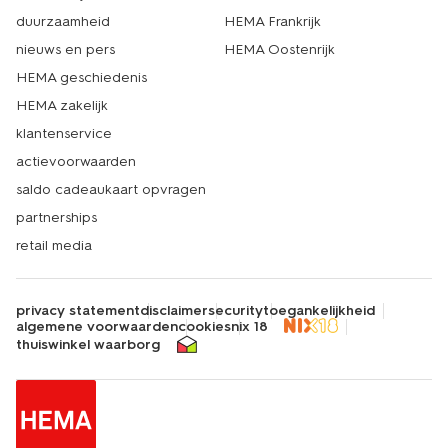
duurzaamheid
HEMA Frankrijk
Een pluche knuffel is een knuffel gemaakt van een hele
zachte stof met kleine haartjes. Daardoor voelt hij extra
nieuws en pers
HEMA Oostenrijk
knuffelig aan. Daarom zijn pluche knuffels vaak favoriet
HEMA geschiedenis
bij kinderen.
HEMA zakelijk
klantenservice
actievoorwaarden
saldo cadeaukaart opvragen
partnerships
retail media
privacy statement
disclaimer
security
toegankelijkheid
algemene voorwaarden
cookies
nix 18
thuiswinkel waarborg