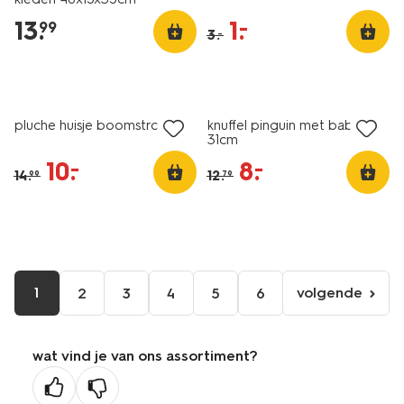
13
.
1
.
–
99
3
.
–
sale
sale
pluche huisje boomstronk
knuffel pinguin met baby
31cm
10
.
8
.
–
–
14
.
12
.
99
79
1
volgende
2
3
4
5
6
volgende
pagina
wat vind je van ons assortiment?