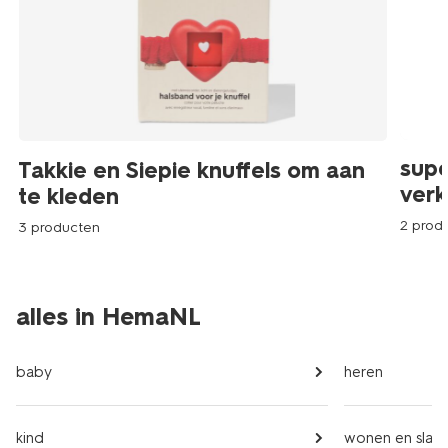
supe
Takkie en Siepie knuffels om aan
verk
te kleden
2 prod
3 producten
alles in HemaNL
baby
heren
kind
wonen en slap