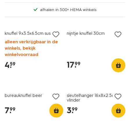
afhalen in 500+ HEMA winkels
nieuw
nieuw
knuffel 9x3.5x6.5cm sushi
nijntje knuffel 30cm
alleen verkrijgbaar in de
winkels, bekijk
winkelvoorraad
17
.
4
.
99
59
nieuw
nieuw
bureauknuffel beer
sleutelhanger 16x8x2.5cm
vlinder
7
.
3
.
99
99
nieuw
nieuw