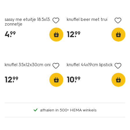
nieuw
nieuw
sassy me etuitje 18.5x13.5cm
knuffel beer met trui
zonnetje
4
.
12
.
99
99
nieuw
nieuw
knuffel 35x12x30cm onigiri
knuffel 44x19cm lipstick
12
.
10
.
99
99
afhalen in 500+ HEMA winkels
nieuw
nieuw