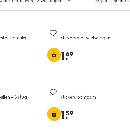
0 besteld, binnen 1-3 werkdagen in huis
gratis thuisbez
stel - 6 stuks
stickers met wiebelogen
1
.
69
allen - 6 stuks
stickers pompom
1
.
59