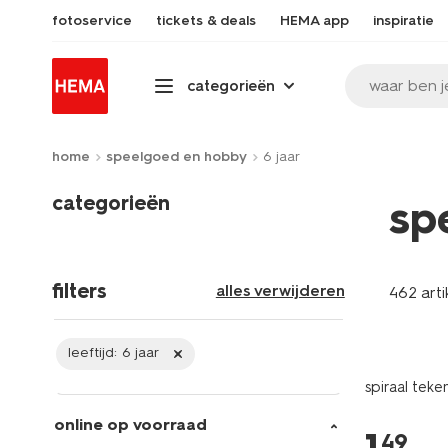
fotoservice
tickets & deals
HEMA app
inspiratie
waar ben j
categorieën
home
speelgoed en hobby
6 jaar
categorieën
sp
filters
alles verwijderen
462 arti
leeftijd:
6 jaar
spiraal teke
online op voorraad
49