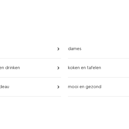
dames
 en drinken
koken en tafelen
adeau
mooi en gezond