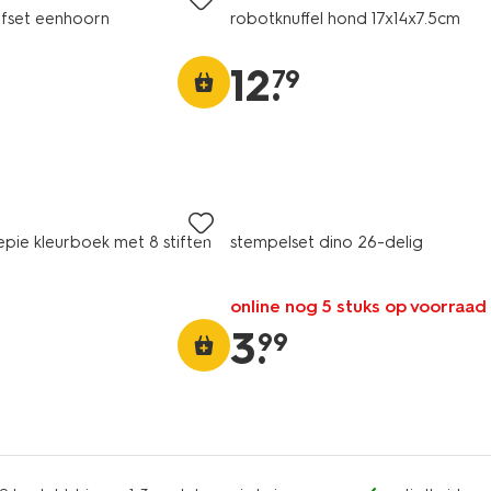
rfset eenhoorn
robotknuffel hond 17x14x7.5cm
12
.
79
epie kleurboek met 8 stiften
stempelset dino 26-delig
online nog 5 stuks op voorraad
3
.
99