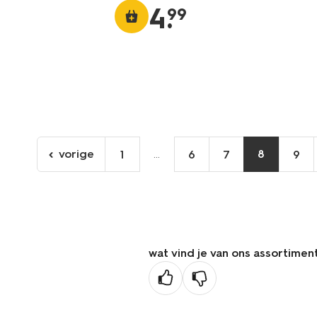
4
.
99
vorige
...
8
1
6
7
9
ga
naar
de
vorige
pagina
wat vind je van ons assortimen