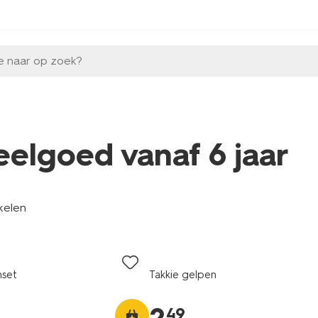
e naar op zoek?
eelgoed vanaf 6 jaar
kelen
nset
Takkie gelpen
49