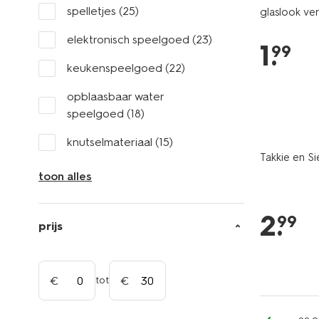
spelletjes
(25)
glaslook ve
elektronisch speelgoed
(23)
1
.
99
keukenspeelgoed
(22)
opblaasbaar water
speelgoed
(18)
knutselmateriaal
(15)
Takkie en Si
toon alles
2
.
99
prijs
tot