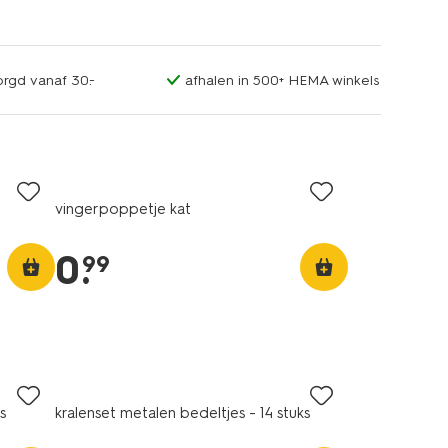
orgd vanaf 30.-
afhalen in 500+ HEMA winkels
vingerpoppetje kat
0
.
99
s
kralenset metalen bedeltjes - 14 stuks