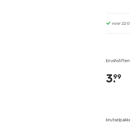
voor 22:0
brushstiften
3
.
99
knutselpakke