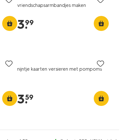
vriendschapsarmbandjes maken
3
.
99
nijntje kaarten versieren met pompoms
3
.
59