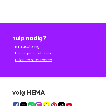
hulp nodig?
mijn bestelling
bezorgen of afhalen
ruilen en retourneren
volg HEMA