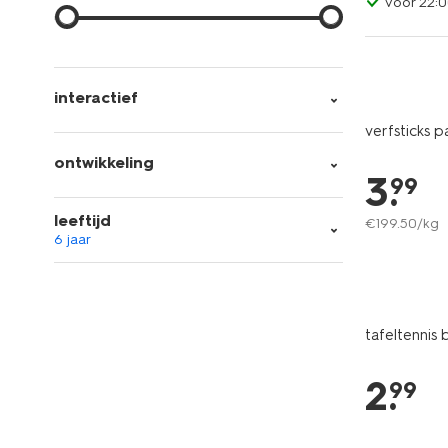
voor 22:0
interactief
verfsticks pa
ontwikkeling
3
.
99
leeftijd
€
199
.
50
/kg
6 jaar
tafeltennis b
2
.
99