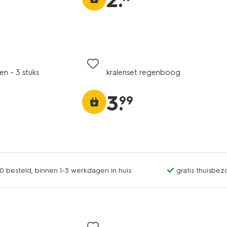
2
.
en - 3 stuks
kralenset regenboog
3
.
99
0 besteld, binnen 1-3 werkdagen in huis
gratis thuisbez