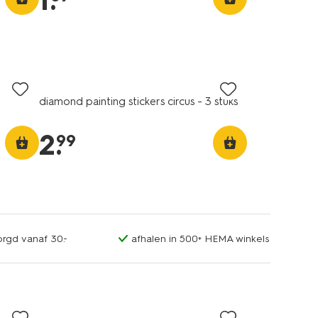
1
.
diamond painting stickers circus - 3 stuks
2
.
99
orgd vanaf 30.-
afhalen in 500+ HEMA winkels