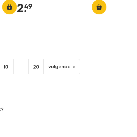
2
.
49
...
volgende
10
20
volgende
pagina
t?