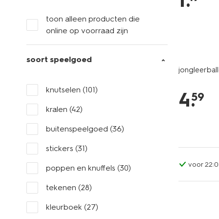
1
.
toon alleen producten die
online op voorraad zijn
soort speelgoed
jongleerball
knutselen
(101)
4
.
59
kralen
(42)
buitenspeelgoed
(36)
stickers
(31)
voor 22:0
poppen en knuffels
(30)
tekenen
(28)
kleurboek
(27)