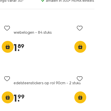
orgd vanaf 30.-
afhalen in 500+ HEMA winkels
wiebelogen - 84 stuks
1
.
89
edelsteenstickers op rol 90cm - 2 stuks
1
.
99