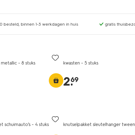
0 besteld, binnen 1-3 werkdagen in huis
gratis thuisbez
 metallic - 8 stuks
kwasten - 5 stuks
2
.
69
t schuimauto’s - 4 stuks
knutselpakket sleutelhanger tween