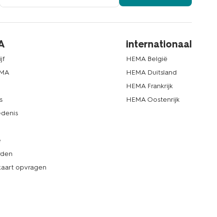
A
internationaal
jf
HEMA België
EMA
HEMA Duitsland
d
HEMA Frankrijk
s
HEMA Oostenrijk
denis
e
rden
kaart opvragen