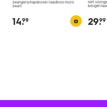
niet voorg
zwangerschapsboxer naadloos micro
beugel naa
zwart
14
.
29
.
99
99