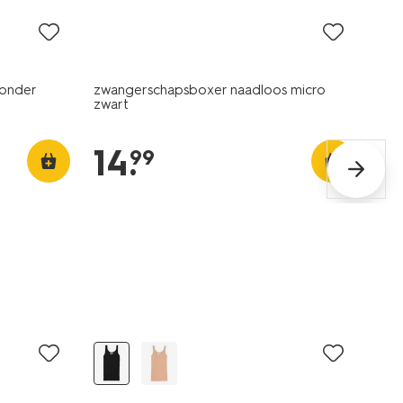
onder
zwangerschapsboxer naadloos micro
zwart
14
.
99