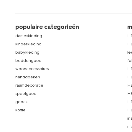
populaire categorieën
m
dameskleding
H
kinderkleding
H
babykleding
le
beddengoed
fo
woonaccessoires
HE
handdoeken
HE
raamdecoratie
HE
speelgoed
HE
gebak
HE
koffie
HE
in
ni