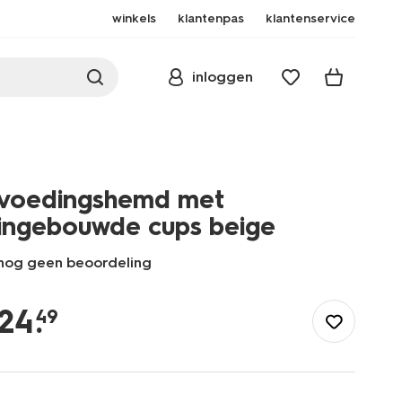
winkels
klantenpas
klantenservice
inloggen
voedingshemd met
ingebouwde cups beige
nog geen beoordeling
/voedingshemd-
met-
24
.
49
ingebouwde-
cups-
beige-
21500693BEIGE.html