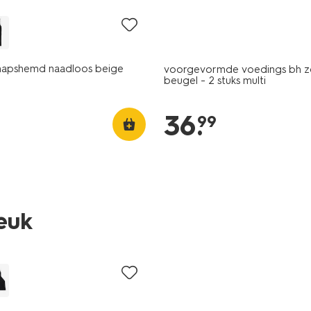
hapshemd naadloos beige
voorgevormde voedings bh z
beugel - 2 stuks multi
36
.
99
leuk
2 stuks