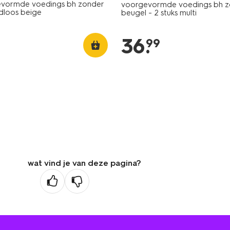
evormde voedings bh zonder
voorgevormde voedings bh z
dloos beige
beugel - 2 stuks multi
36
.
99
wat vind je van deze pagina?