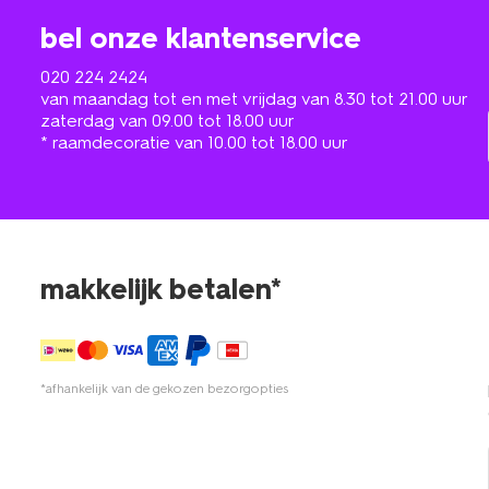
bel onze klantenservice
020 224 2424
van maandag tot en met vrijdag van 8.30 tot 21.00 uur
zaterdag van 09.00 tot 18.00 uur
* raamdecoratie van 10.00 tot 18.00 uur
makkelijk betalen*
*afhankelijk van de gekozen bezorgopties