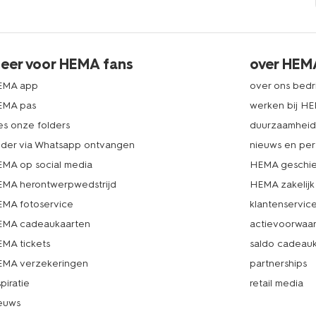
eer voor HEMA fans
over HEM
EMA app
over ons bedri
EMA pas
werken bij H
es onze folders
duurzaamhei
lder via Whatsapp ontvangen
nieuws en per
MA op social media
HEMA geschie
MA herontwerpwedstrijd
HEMA zakelijk
MA fotoservice
klantenservic
MA cadeaukaarten
actievoorwaa
MA tickets
saldo cadeau
MA verzekeringen
partnerships
spiratie
retail media
euws