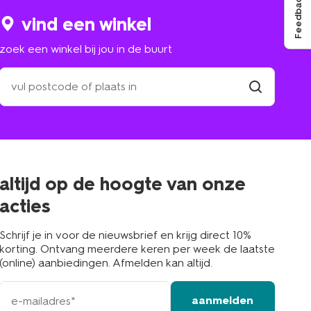
Feedback
vind een winkel
zoek een winkel bij jou in de buurt
zoek
een
winkel
vind
winkel
bij
jou
in
de
buurt
altijd op de hoogte van onze
acties
Schrijf je in voor de nieuwsbrief en krijg direct 10%
korting. Ontvang meerdere keren per week de laatste
(online) aanbiedingen. Afmelden kan altijd.
e-
aanmelden
mailadres