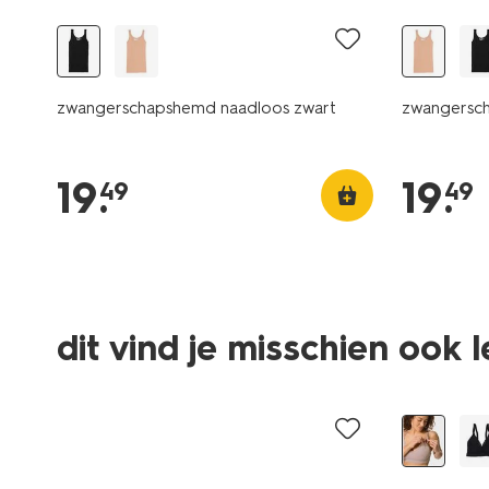
zwangerschapshemd naadloos zwart
zwangersc
19
.
19
.
49
49
dit vind je misschien ook 