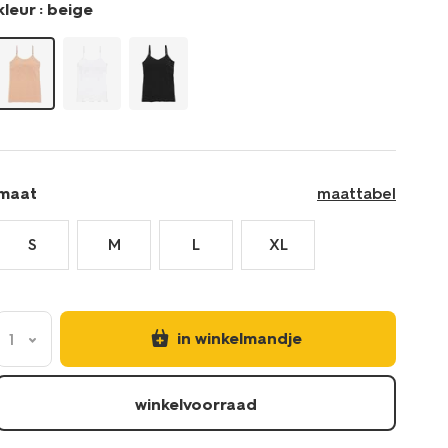
kleur :
beige
maat
maattabel
S
M
L
XL
in winkelmandje
1
winkelvoorraad