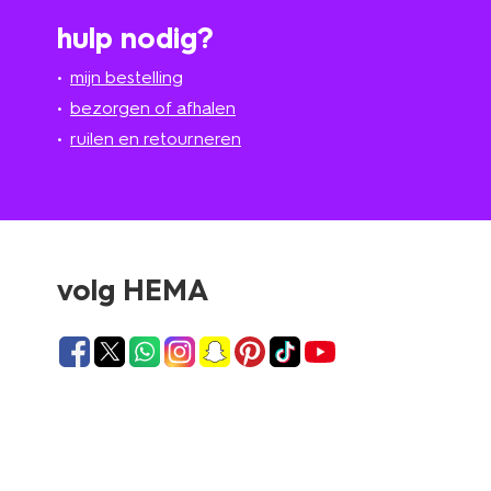
hulp nodig?
mijn bestelling
bezorgen of afhalen
ruilen en retourneren
volg HEMA