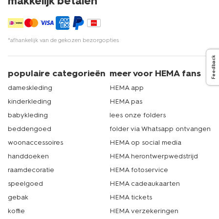
makkelijk betalen*
warm kunnen houden. Zo hebben we bijvoorbeeld
comfortabele
huispakken voor heren
en dames. HEMA
heeft meer dan 500 winkels in Nederland. Er zit dus vast
ook eentje bij jou in de buurt. Bovendien vind je daar
nog veel meer voor een comfortabele winter. Denk aan
*afhankelijk van de gekozen bezorgopties
zachte
kussenhoezen
of een lekker warm
winterdekbed
.
Feedback
Dat is echt HEMA.
populaire categorieën
meer voor HEMA fans
dameskleding
HEMA app
kinderkleding
HEMA pas
babykleding
lees onze folders
beddengoed
folder via Whatsapp ontvangen
woonaccessoires
HEMA op social media
handdoeken
HEMA herontwerpwedstrijd
raamdecoratie
HEMA fotoservice
speelgoed
HEMA cadeaukaarten
gebak
HEMA tickets
koffie
HEMA verzekeringen