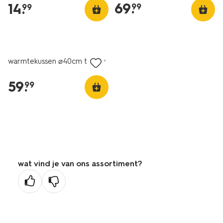
69
.
14
.
99
99
warmtekussen ⌀40cm teddy
59
.
99
wat vind je van ons assortiment?