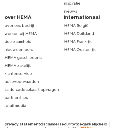
inspiratie
nieuws
over HEMA
internationaal
over ons bedrijf
HEMA België
werken bij HEMA
HEMA Duitsland
duurzaamheid
HEMA Frankrijk
nieuws en pers
HEMA Oostenrijk
HEMA geschiedenis
HEMA zakelijk
klantenservice
actievoorwaarden
saldo cadeaukaart opvragen
partnerships
retail media
privacy statement
disclaimer
security
toegankelijkheid