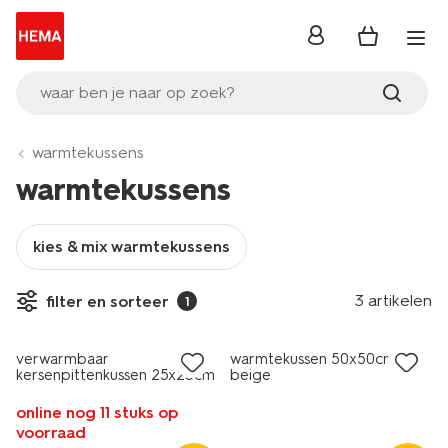
inloggen
waar ben je naar op zoek?
warmtekussens
warmtekussens
kies & mix warmtekussens
3 artikelen
filter en sorteer
1
verwarmbaar
warmtekussen 50x50cm
kersenpittenkussen 25x25cm
beige
groen
online nog 11 stuks op
voorraad