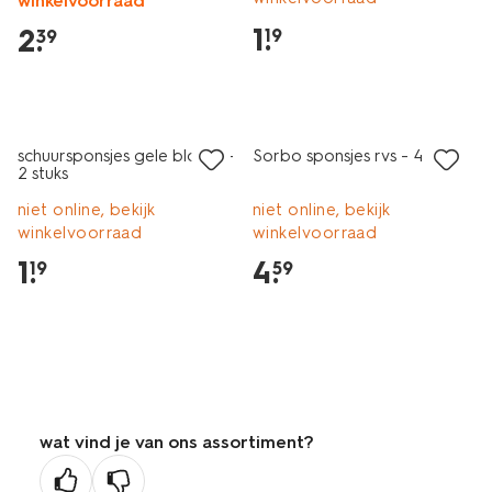
winkelvoorraad
1
.
2
.
19
39
1+1 gratis
schuursponsjes gele bloem -
Sorbo sponsjes rvs - 4 stuks
2 stuks
niet online, bekijk
niet online, bekijk
winkelvoorraad
winkelvoorraad
1
.
4
.
19
59
wat vind je van ons assortiment?