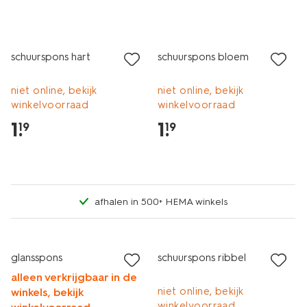
1+1 gratis
1+1 gratis
schuurspons hart
schuurspons bloem
niet online, bekijk
niet online, bekijk
winkelvoorraad
winkelvoorraad
1
.
1
.
19
19
afhalen in 500+ HEMA winkels
1+1 gratis
glansspons
schuurspons ribbel
alleen verkrijgbaar in de
niet online, bekijk
winkels, bekijk
winkelvoorraad