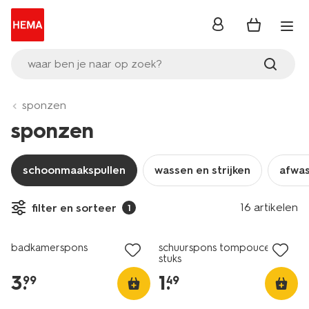
inloggen
waar ben je naar op zoek?
sponzen
sponzen
schoonmaakspullen
wassen en strijken
afwa
16 artikelen
filter en sorteer
1
1+1 gratis
1+1 gratis
badkamerspons
schuurspons tompouce - 2
stuks
3
.
1
.
99
49