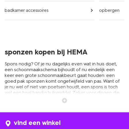
badkamer accessoires
opbergen
sponzen kopen bij HEMA
Spons nodig? Of je nu dagelijks even wat in huis doet,
een schoonmaakschema bijhoudt of nu eindelijk een
keer een grote schoonmaakbeurt gaat houden: een
goed pak sponzen komt ongetwijfeld van pas. Want of
je nu wel of niet van poetsen houdt, een spons is toch
wel een heel handig hulpmiddel. Zeker voor dingen die
goed vies zijn. Je hebt dan wat meer water nodig om
even flink te boenen. En laat een spons nou lekker veel
water absorberen. En dat geeft dan een mooi schoon
effect. Voor allerlei oppervlakken zoals tegeltjes, wc-
potten, de afwas of de auto. Schuurspons, afwasspons
vind een winkel
of schoonmaakspons: Voor elke poetsklus kan je een