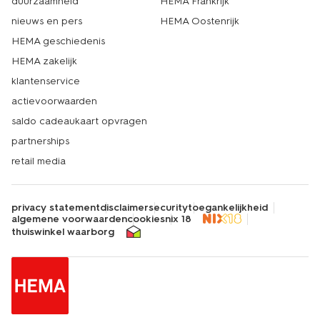
duurzaamheid
HEMA Frankrijk
nieuws en pers
HEMA Oostenrijk
HEMA geschiedenis
HEMA zakelijk
klantenservice
actievoorwaarden
saldo cadeaukaart opvragen
partnerships
retail media
privacy statement
disclaimer
security
toegankelijkheid
algemene voorwaarden
cookies
nix 18
thuiswinkel waarborg