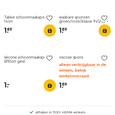
1+1 gratis
1+1 gratis
Takkie schoonmaakspons
wasbare sponzen
14cm
groen/roze/blauw 9x12x2 -
3 stuks
1
.
1
.
89
89
laag geprijsd
1+1 gratis
silicone schoonmaakspons
viscose spons
Ø10cm geel
alleen verkrijgbaar in de
winkels, bekijk
winkelvoorraad
1
.
–
1
.
89
afhalen in 500+ HEMA winkels