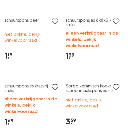
1+1 gratis
1+1 gratis
schuurspons peer
schuursponsjes 8x8x3 - 6
stuks
alleen verkrijgbaar in de
niet online, bekijk
winkels, bekijk
winkelvoorraad
winkelvoorraad
1
.
1
.
19
39
1+1 gratis
schuursponsjes krasvrij - 3
Sorbo keramisch kookplaat
stuks
schoonmaaksponsjes - 2
stuks
alleen verkrijgbaar in de
niet online, bekijk
winkels, bekijk
winkelvoorraad
winkelvoorraad
3
.
1
.
59
69