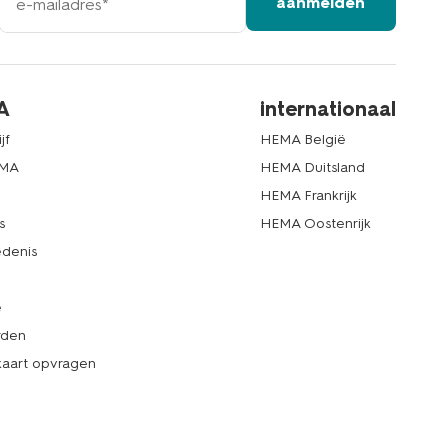
aanmelden
mailadres
A
internationaal
jf
HEMA België
EMA
HEMA Duitsland
d
HEMA Frankrijk
s
HEMA Oostenrijk
denis
e
rden
kaart opvragen