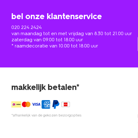
bel onze klantenservice
020 224 2424
van maandag tot en met vrijdag van 8.30 tot 21.00 uur
zaterdag van 09.00 tot 18.00 uur
* raamdecoratie van 10.00 tot 18.00 uur
makkelijk betalen*
*afhankelijk van de gekozen bezorgopties