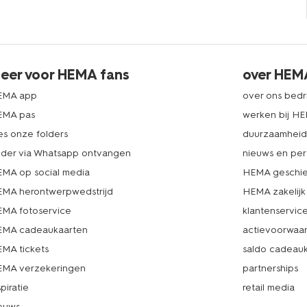
eer voor HEMA fans
over HEM
EMA app
over ons bedri
EMA pas
werken bij H
es onze folders
duurzaamhei
lder via Whatsapp ontvangen
nieuws en per
MA op social media
HEMA geschie
MA herontwerpwedstrijd
HEMA zakelijk
MA fotoservice
klantenservic
MA cadeaukaarten
actievoorwaa
MA tickets
saldo cadeau
MA verzekeringen
partnerships
spiratie
retail media
euws