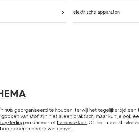
elektrische apparaten
 HEMA
 huis georganiseerd te houden, terwijl het tegelijkertijd een 
en van stof zijn niet alleen praktisch, maar kun je ook ee
abykleding
en dames- of
herensokken.
Of niet meer struikele
aanbod opbergmanden van canvas