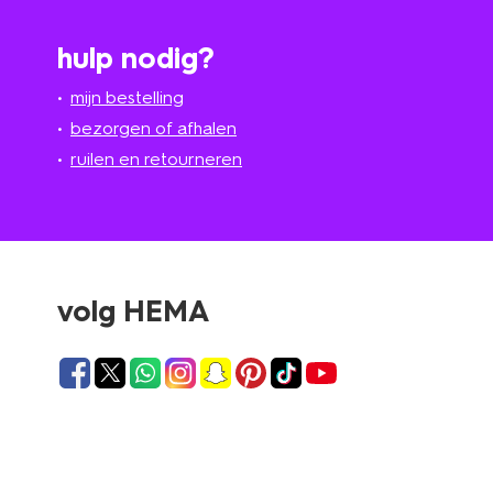
hulp nodig?
mijn bestelling
bezorgen of afhalen
ruilen en retourneren
volg HEMA