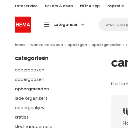
fotoservice
tickets & deals
HEMA app
inspiratie
waar ben j
categorieën
home
wonen en slapen
opbergen
opbergmanden
categorieën
ca
opbergboxen
opbergdozen
0 artike
opbergmanden
lade organizers
opbergbakjes
t
kratjes
No
kledingopbergers