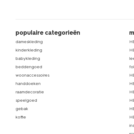
populaire categorieën
m
dameskleding
H
kinderkleding
H
babykleding
le
beddengoed
fo
woonaccessoires
HE
handdoeken
HE
raamdecoratie
HE
speelgoed
HE
gebak
HE
koffie
HE
in
ni