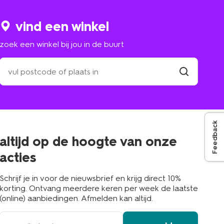
vind een winkel
zoek een winkel bij jou in de buurt
zoek
een
winkel
vind
winkel
bij
jou
in
de
Feedback
buurt
altijd op de hoogte van onze
acties
Schrijf je in voor de nieuwsbrief en krijg direct 10%
korting. Ontvang meerdere keren per week de laatste
(online) aanbiedingen. Afmelden kan altijd.
e-