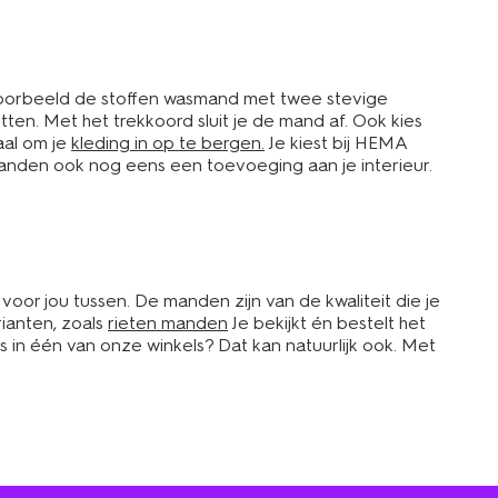
jvoorbeeld de stoffen wasmand met twee stevige
n. Met het trekkoord sluit je de mand af. Ook kies
aal om je
kleding in op te bergen.
Je kiest bij HEMA
 manden ook nog eens een toevoeging aan je interieur.
or jou tussen. De manden zijn van de kwaliteit die je
ianten, zoals
rieten manden
Je bekijkt én bestelt het
ngs in één van onze winkels? Dat kan natuurlijk ook. Met