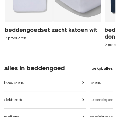
beddengoedset zacht katoen wit
bed
don
9 producten
9 prod
alles in beddengoed
bekijk alles
hoeslakens
lakens
dekbedden
kussenslopen
moltons
hoofdkussens