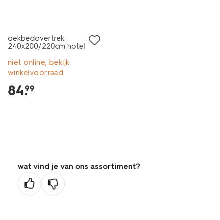
30% korting
met je HEMA pas
dekbedovertrek
240x200/220cm hotel
katoen satijn blauw
niet online, bekijk
winkelvoorraad
84
.
99
wat vind je van ons assortiment?