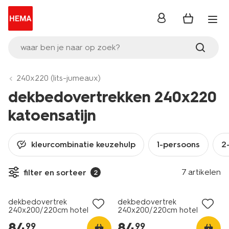
inloggen
waar ben je naar op zoek?
240x220 (lits-jumeaux)
dekbedovertrekken 240x220
katoensatijn
kleurcombinatie keuzehulp
1-persoons
2
30% korting
30% korting
7 artikelen
filter en sorteer
2
met je HEMA pas
met je HEMA pas
dekbedovertrek
dekbedovertrek
240x200/220cm hotel
240x200/220cm hotel
katoen satijn taupe
katoen satijn bruin
84
.
84
.
99
99