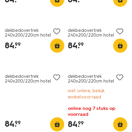
30% korting
30% korting
met je HEMA pas
met je HEMA pas
dekbedovertrek
dekbedovertrek
240x200/220cm hotel
240x200/220cm hotel
katoen satijn wit
katoen satijn groen
84
.
84
.
99
99
30% korting
30% korting
met je HEMA pas
met je HEMA pas
dekbedovertrek
dekbedovertrek
240x200/220cm hotel
240x200/220cm hotel
katoen satijn zwart
katoen satijn roze
niet online, bekijk
winkelvoorraad
online nog 7 stuks op
voorraad
84
.
84
.
99
99