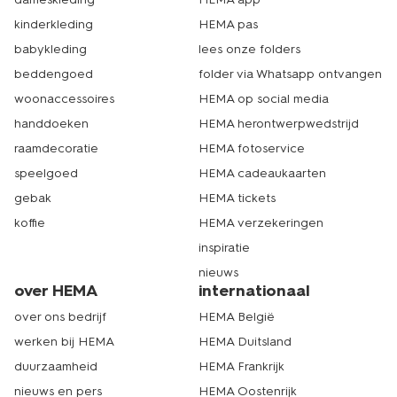
dekbedovertrekken in maat 240x220 vind je bij HEMA
nog veel meer
beddengoed in maat 240x220
online. Je
kinderkleding
HEMA pas
kunt natuurlijk ook langskomen in de winkel. Daar vind je
babykleding
lees onze folders
een grotere collectie dan online. Neem dus vooral een
kijkje in een van onze 500 HEMA-winkels door heel
beddengoed
folder via Whatsapp ontvangen
Nederland. Slaap lekker! Echt HEMA.
woonaccessoires
HEMA op social media
handdoeken
HEMA herontwerpwedstrijd
raamdecoratie
HEMA fotoservice
speelgoed
HEMA cadeaukaarten
gebak
HEMA tickets
koffie
HEMA verzekeringen
inspiratie
nieuws
over HEMA
internationaal
over ons bedrijf
HEMA België
werken bij HEMA
HEMA Duitsland
duurzaamheid
HEMA Frankrijk
nieuws en pers
HEMA Oostenrijk