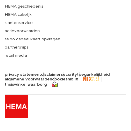
HEMA geschiedenis
HEMA zakelijk
klantenservice
actievoorwaarden
saldo cadeaukaart opvragen
partnerships
retail media
privacy statement
disclaimer
security
toegankelijkheid
algemene voorwaarden
cookies
nix 18
thuiswinkel waarborg