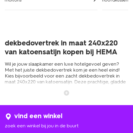
dekbedovertrek in maat 240x220
van katoensatijn kopen bij HEMA
Wil je jouw slaapkamer een luxe hotelgevoel geven?
Met het juiste dekbedovertrek kom je een heel eind!
Kies bijvoorbeeld voor een zacht dekbedovertrek in
maat 240x220 van katoensatijn. Deze prachtige, gladde
stof heeft een luxueuze uitstraling. Maar er zijn meer
voordelen. Zo is katoensatijn een fijne stof voor je huid
en je haar. Door de gladde structuur van de satijn raakt
je haar minder snel in de knoop en pluist het minder. Je
slaapt ook heerlijk onder een katoensatijnen
vind een winkel
dekbedovertrek in maat 240x220. De stof voelt iets
koeler aan dan katoen, neemt snel vocht op en ademt
zoek een winkel bij jou in de buurt
goed. Ideaal als je het snel warm hebt in bed. Bekijk ons