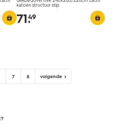
zacht
dekbedovertrek 240x200/220cm zacht
katoen structuur stip
71
.
49
volgende
6
7
8
volgende
pagina
t?