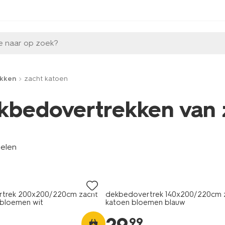
e naar op zoek?
kken
zacht katoen
kbedovertrekken van 
kelen
trek 200x200/220cm zacht
dekbedovertrek 140x200/220cm 
dbloemen wit
katoen bloemen blauw
99