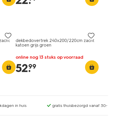
22
.
zacht
dekbedovertrek 240x200/220cm zacht
katoen grijs groen
online nog 13 stuks op voorraad
52
.
99
kdagen in huis
gratis thuisbezorgd vanaf 30.-