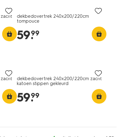
zacht
dekbedovertrek 240x200/220cm
tompouce
59
.
99
zacht
dekbedovertrek 240x200/220cm zacht
katoen stippen gekleurd
59
.
99