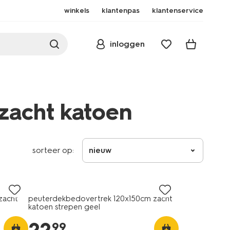
winkels
klantenpas
klantenservice
inloggen
zacht katoen
sorteer op:
nieuw
zacht
peuterdekbedovertrek 120x150cm zacht
katoen strepen geel
99