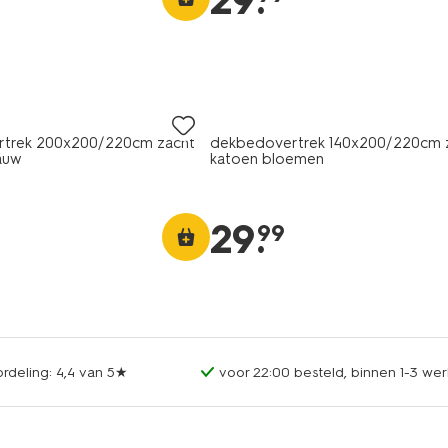
29
.
trek 200x200/220cm zacht
dekbedovertrek 140x200/220cm 
lauw
katoen bloemen
29
.
99
rdeling: 4,4 van 5★
voor 22:00 besteld, binnen 1-3 wer