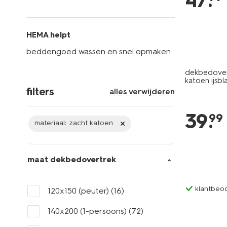
47
.
HEMA helpt
beddengoed wassen en snel opmaken
dekbedover
katoen ijsb
filters
alles verwijderen
39
.
99
materiaal:
zacht katoen
maat dekbedovertrek
klantbeoo
120x150 (peuter)
(16)
140x200 (1-persoons)
(72)