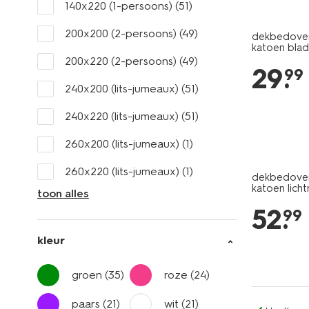
140x220 (1-persoons)
(51)
200x200 (2-persoons)
(49)
dekbedover
katoen bla
200x220 (2-persoons)
(49)
29
.
99
240x200 (lits-jumeaux)
(51)
240x220 (lits-jumeaux)
(51)
260x200 (lits-jumeaux)
(1)
260x220 (lits-jumeaux)
(1)
dekbedover
katoen lich
toon alles
52
.
99
kleur
groen
(35)
roze
(24)
paars
(21)
wit
(21)