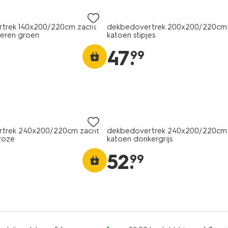
trek 140x200/220cm zacht
dekbedovertrek 200x200/220cm 
deren groen
katoen stipjes
47
.
99
trek 240x200/220cm zacht
dekbedovertrek 240x200/220cm 
troze
katoen donkergrijs
52
.
99