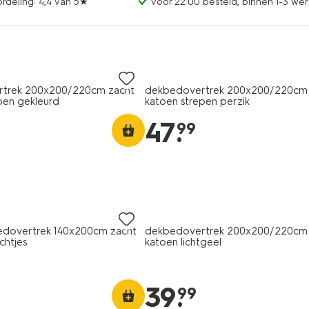
rdeling: 4,4 van 5★
voor 22:00 besteld, binnen 1-3 wer
trek 200x200/220cm zacht
dekbedovertrek 200x200/220cm 
pen gekleurd
katoen strepen perzik
47
.
99
edovertrek 140x200cm zacht
dekbedovertrek 200x200/220cm 
chtjes
katoen lichtgeel
39
.
99