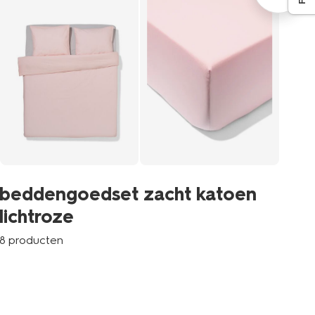
b
beddengoedset zacht katoen
d
lichtroze
9 p
8 producten