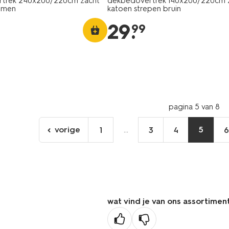
trek 240x200/220cm zacht
dekbedovertrek 140x200/220cm 
emen
katoen strepen bruin
29
.
99
pagina 5 van 8
vorige
...
5
1
3
4
ga
naar
de
vorige
pagina
wat vind je van ons assortimen