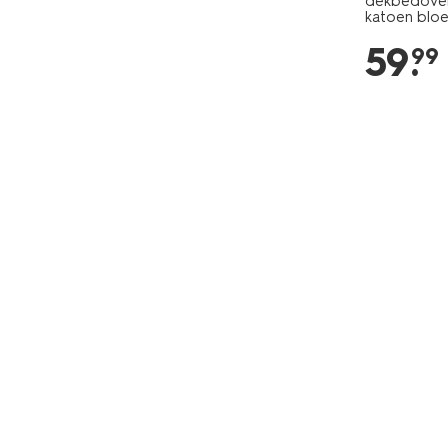
dekbedover
katoen blo
59
.
99