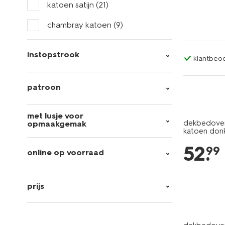
katoen satijn
(21)
chambray katoen
(9)
instopstrook
klantbeoo
patroon
met lusje voor
dekbedover
opmaakgemak
katoen don
52
.
99
online op voorraad
prijs