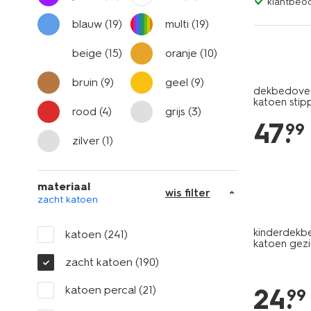
klantbeoo
blauw
(19)
multi
(19)
beige
(15)
oranje
(10)
bruin
(9)
geel
(9)
dekbedover
katoen stip
rood
(4)
grijs
(3)
47
.
99
zilver
(1)
materiaal
wis filter
zacht katoen
kinderdekb
katoen
(241)
katoen gezi
zacht katoen
(190)
24
.
katoen percal
(21)
99