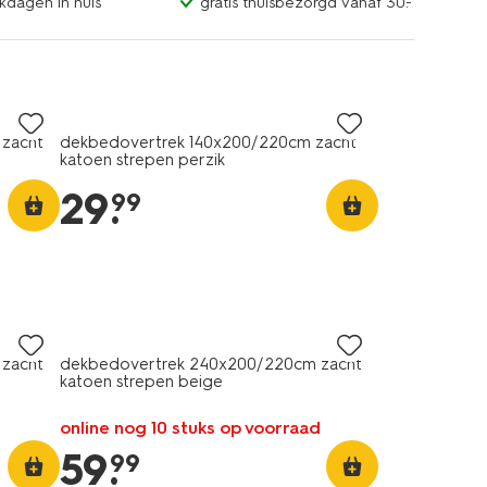
kdagen in huis
gratis thuisbezorgd vanaf 30.-
zacht
dekbedovertrek 140x200/220cm zacht
katoen strepen perzik
29
.
99
zacht
dekbedovertrek 240x200/220cm zacht
katoen strepen beige
online nog 10 stuks op voorraad
59
.
99