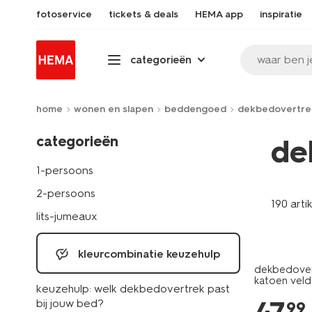
fotoservice
tickets & deals
HEMA app
inspiratie
waar ben j
categorieën
home
wonen en slapen
beddengoed
dekbedovertre
categorieën
de
1-persoons
2-persoons
190 arti
lits-jumeaux
kleurcombinatie keuzehulp
dekbedover
katoen vel
keuzehulp: welk dekbedovertrek past
bij jouw bed?
99