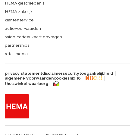
HEMA geschiedenis
HEMA zakelijk
klantenservice
actievoorwaarden
saldo cadeaukaart opvragen
partnerships
retail media
privacy statement
disclaimer
security
toegankelijkheid
algemene voorwaarden
cookies
nix 18
thuiswinkel waarborg