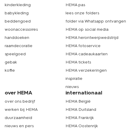
bestel badstof hoeslakens op
kinderkleding
HEMA pas
hema.nl
babykleding
lees onze folders
beddengoed
folder via Whatsapp ontvangen
Ben je enthousiast geworden over de badstof
hoeslakens van HEMA? Je kunt ze eenvoudig online
woonaccessoires
HEMA op social media
bestellen op hema.nl of in één van de HEMA-winkels
handdoeken
HEMA herontwerpwedstrijd
kopen. HEMA heeft meer dan 500 winkels in Nederland.
raamdecoratie
HEMA fotoservice
Er zit dus altijd een HEMA-winkel bij jou in de buurt. Zo
kun je de zachtheid en kwaliteit van deze lakens zelf
speelgoed
HEMA cadeaukaarten
ervaren voordat je ze mee naar huis neemt. Of je nu
gebak
HEMA tickets
online of in de winkel winkelt, bij HEMA vind je altijd de
perfecte badstof hoeslakens voor een heerlijke
koffie
HEMA verzekeringen
nachtrust. Dat is echt HEMA.
inspiratie
nieuws
over HEMA
internationaal
over ons bedrijf
HEMA België
werken bij HEMA
HEMA Duitsland
duurzaamheid
HEMA Frankrijk
nieuws en pers
HEMA Oostenrijk