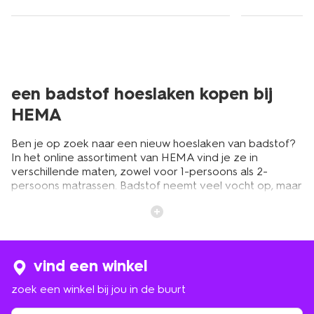
een badstof hoeslaken kopen bij
HEMA
Ben je op zoek naar een nieuw hoeslaken van badstof?
In het online assortiment van HEMA vind je ze in
verschillende maten, zowel voor 1-persoons als 2-
persoons matrassen. Badstof neemt veel vocht op, maar
is ook luchtdoorlatend. De stof droogt ook snel.
Hoeslakens van badstof houden je dus heerlijk warm in
de winter, en koel in de zomer. De hoeslakens van HEMA
hebben een handig hoeklabel, zodat je ze meteen op
de juiste manier om je matras heen doet. Handig!
vind een winkel
Bovendien zijn ze makkelijk in gebruik: ze blijven goed
op hun plek en zijn eenvoudig te wassen. Ontdek het
zoek een winkel bij jou in de buurt
comfort van badstof en geef je bed een upgrade met
een hoeslaken van HEMA.