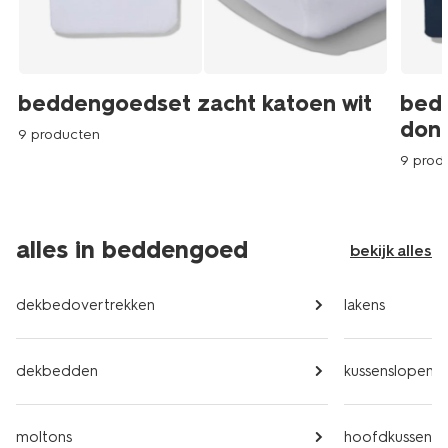
beddengoedset zacht katoen wit
bed
don
9 producten
9 prod
alles in beddengoed
bekijk alles
dekbedovertrekken
lakens
dekbedden
kussenslopen
moltons
hoofdkussens