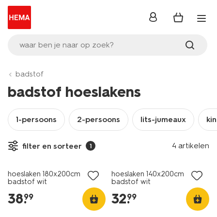
inloggen
waar ben je naar op zoek?
badstof
badstof hoeslakens
1-persoons
2-persoons
lits-jumeaux
ki
4 artikelen
filter en sorteer
1
hoeslaken 180x200cm
hoeslaken 140x200cm
badstof wit
badstof wit
38
.
32
.
99
99