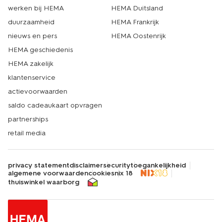
werken bij HEMA
HEMA Duitsland
duurzaamheid
HEMA Frankrijk
nieuws en pers
HEMA Oostenrijk
HEMA geschiedenis
HEMA zakelijk
klantenservice
actievoorwaarden
saldo cadeaukaart opvragen
partnerships
retail media
privacy statement
disclaimer
security
toegankelijkheid
algemene voorwaarden
cookies
nix 18
thuiswinkel waarborg