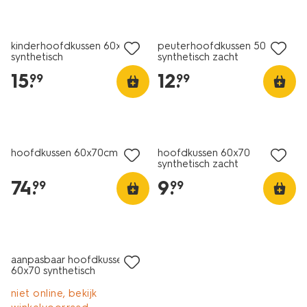
25% korting
25% korting
alleen online
alleen online
kinderhoofdkussen 60x70
peuterhoofdkussen 50x60
synthetisch
synthetisch zacht
15
.
12
.
99
99
25% korting
25% korting
alleen online
alleen online
hoofdkussen 60x70cm wol
hoofdkussen 60x70
synthetisch zacht
74
.
9
.
99
99
25% korting
alleen online
aanpasbaar hoofdkussen
60x70 synthetisch
niet online, bekijk