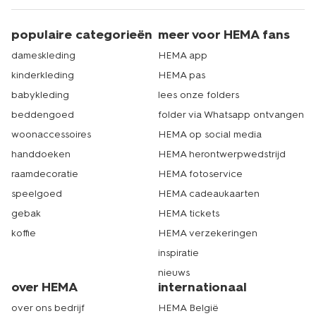
HEMA heeft meer dan 500 winkels in Nederland. Er zit
dus altijd een winkel bij jou in de buurt. Dat is echt HEMA.
populaire categorieën
meer voor HEMA fans
dameskleding
HEMA app
kinderkleding
HEMA pas
babykleding
lees onze folders
beddengoed
folder via Whatsapp ontvangen
woonaccessoires
HEMA op social media
handdoeken
HEMA herontwerpwedstrijd
raamdecoratie
HEMA fotoservice
speelgoed
HEMA cadeaukaarten
gebak
HEMA tickets
koffie
HEMA verzekeringen
inspiratie
nieuws
over HEMA
internationaal
over ons bedrijf
HEMA België