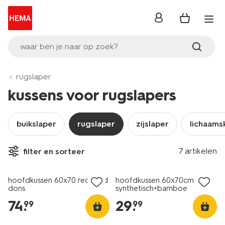
inloggen
waar ben je naar op zoek?
rugslaper
kussens voor rugslapers
buikslaper
rugslaper
zijslaper
lichaams
25% korting
25% korting
7 artikelen
filter en sorteer
alleen online
alleen online
hoofdkussen 60x70 recycled
hoofdkussen 60x70cm
dons
synthetisch+bamboe
74
.
29
.
99
99