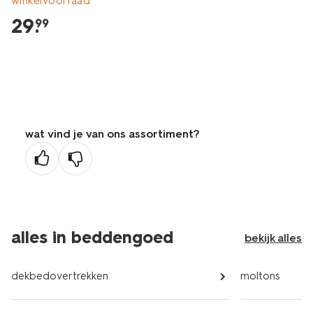
winkelvoorraad
29
.
99
wat vind je van ons assortiment?
alles in beddengoed
bekijk alles
dekbedovertrekken
moltons