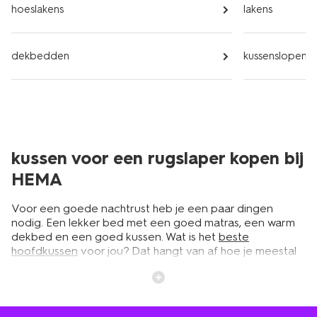
hoeslakens
lakens
dekbedden
kussenslopen
kussen voor een rugslaper kopen bij
HEMA
Voor een goede nachtrust heb je een paar dingen
nodig. Een lekker bed met een goed matras, een warm
dekbed en een goed kussen. Wat is het
beste
hoofdkussen
voor jou? Dat hangt van af hoe je meestal
slaapt. Als rugslaper is het belangrijk een speciaal
hoofdkussen voor rugslapers aan te schaffen. Bij HEMA
hebben we kussens voor alle slapers, dus we hebben
ook voldoende keuze uit allerlei rugslaapkussens. Een