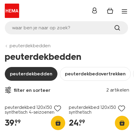
inloggen
waar ben je naar op zoek?
peuterdekbedden
peuterdekbedden
peuterdekbedden
peuterdekbedovertrekken
25% korting
25% korting
2 artikelen
filter en sorteer
alleen online
alleen online
peuterdekbed 120x150
peuterdekbed 120x150
synthetisch 4-seizoenen
synthetisch
39
.
24
.
99
99