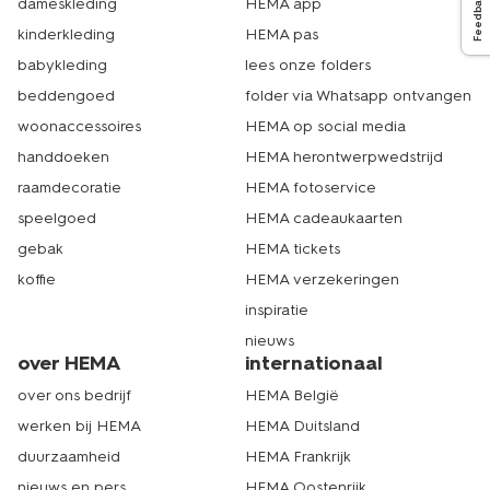
Feedback
dameskleding
HEMA app
kinderkleding
HEMA pas
babykleding
lees onze folders
beddengoed
folder via Whatsapp ontvangen
woonaccessoires
HEMA op social media
handdoeken
HEMA herontwerpwedstrijd
raamdecoratie
HEMA fotoservice
speelgoed
HEMA cadeaukaarten
gebak
HEMA tickets
koffie
HEMA verzekeringen
inspiratie
nieuws
over HEMA
internationaal
over ons bedrijf
HEMA België
werken bij HEMA
HEMA Duitsland
duurzaamheid
HEMA Frankrijk
nieuws en pers
HEMA Oostenrijk