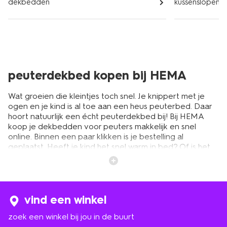
dekbedden
kussenslopen
peuterdekbed kopen bij HEMA
Wat groeien die kleintjes toch snel. Je knippert met je
ogen en je kind is al toe aan een heus peuterbed. Daar
hoort natuurlijk een écht peuterdekbed bij! Bij HEMA
koop je dekbedden voor peuters makkelijk en snel
online. Binnen een paar klikken is je bestelling al
geplaatst. Heeft je kind het snel warm in bed? Of is het
juist een echte koukleum? Voor iedere peuter is er een
geschikt dekbed te vinden. Het is belangrijk om te letten
op de juiste
warmteklasse dekbed
bij het maken van een
keuze. Benieuwd welk dekbed je het beste kunt kiezen?
Lees er meer over in ons artikel over de juiste
vind een winkel
warmteklasse van een dekbed.
zoek een winkel bij jou in de buurt