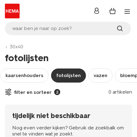
inloggen
waar ben je naar op zoek?
30x40
fotolijsten
kaarsenhouders
fotolijsten
vazen
bloem
0 artikelen
filter en sorteer
2
tijdelijk niet beschikbaar
Nog even verder kijken? Gebruik de zoekbalk om
snel te vinden wat je zoekt.