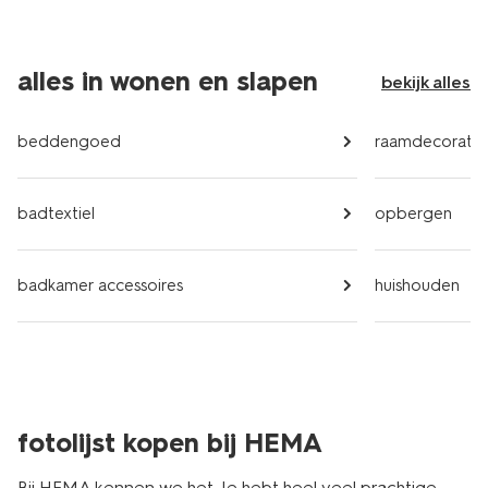
alles in wonen en slapen
bekijk alles
beddengoed
raamdecoratie
badtextiel
opbergen
badkamer accessoires
huishouden
fotolijst kopen bij HEMA
Bij HEMA kennen we het. Je hebt heel veel prachtige