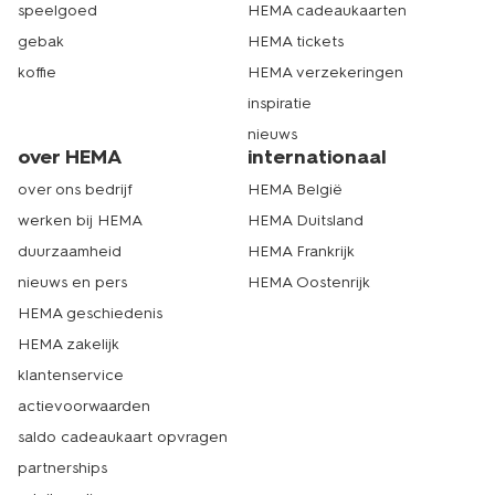
speelgoed
HEMA cadeaukaarten
gebak
HEMA tickets
koffie
HEMA verzekeringen
inspiratie
nieuws
over HEMA
internationaal
over ons bedrijf
HEMA België
werken bij HEMA
HEMA Duitsland
duurzaamheid
HEMA Frankrijk
nieuws en pers
HEMA Oostenrijk
HEMA geschiedenis
HEMA zakelijk
klantenservice
actievoorwaarden
saldo cadeaukaart opvragen
partnerships