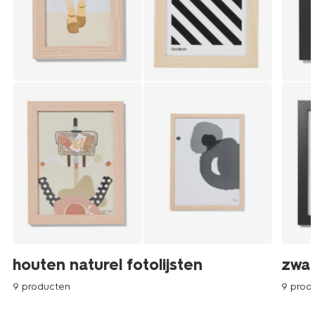
houten naturel fotolijsten
zwar
9 producten
9 prod