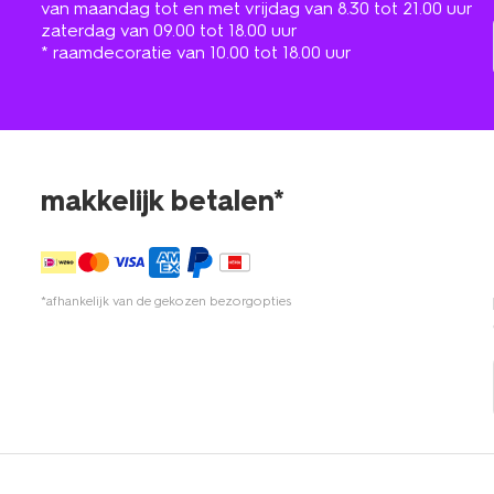
van maandag tot en met vrijdag van 8.30 tot 21.00 uur
zaterdag van 09.00 tot 18.00 uur
* raamdecoratie van 10.00 tot 18.00 uur
makkelijk betalen*
*afhankelijk van de gekozen bezorgopties