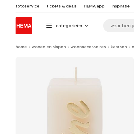
fotoservice
tickets & deals
HEMA app
inspiratie
waar ben j
categorieën
home
wonen en slapen
woonaccessoires
kaarsen
o