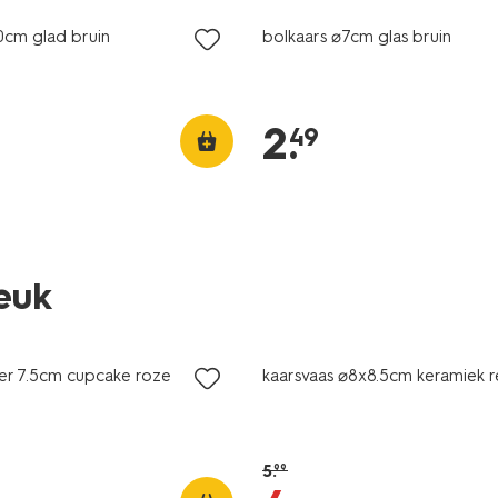
0cm glad bruin
bolkaars ⌀7cm glas bruin
2
.
49
leuk
korting
ger 7.5cm cupcake roze
kaarsvaas ⌀8x8.5cm keramiek re
5
.
99