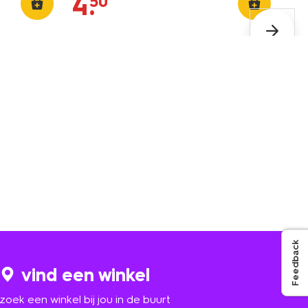
4
.
50
Feedback
vind een winkel
zoek een winkel bij jou in de buurt