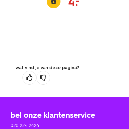
–
4
.
wat vind je van deze pagina?
bel onze klantenservice
020 224 2424