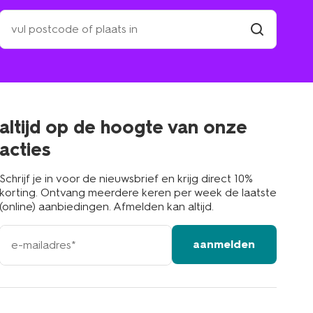
zoek
een
winkel
vind
winkel
bij
jou
in
de
buurt
altijd op de hoogte van onze
acties
Schrijf je in voor de nieuwsbrief en krijg direct 10%
korting. Ontvang meerdere keren per week de laatste
(online) aanbiedingen. Afmelden kan altijd.
e-
aanmelden
mailadres