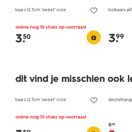
kaars 12.5cm 'sweet' roze
bolkaars ⌀1
online nog 10 stuks op voorraad
3
.
3
.
99
50
dit vind je misschien ook 
laag geprijsd
sale
kaars 12.5cm 'sweet' roze
sleutelhan
online nog 10 stuks op voorraad
3
.
49