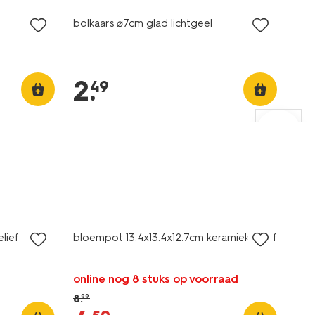
bolkaars ⌀7cm glad lichtgeel
2
.
49
sale
lief
bloempot 13.4x13.4x12.7cm keramiek reliëf
online nog 8 stuks op voorraad
8
.
99