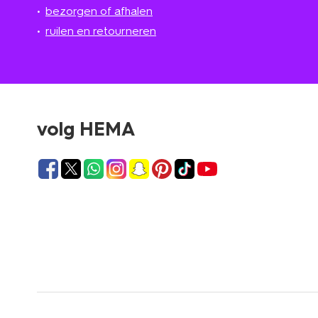
bezorgen of afhalen
ruilen en retourneren
volg HEMA