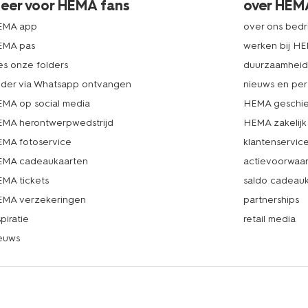
eer voor HEMA fans
over HEM
EMA app
over ons bedri
EMA pas
werken bij H
es onze folders
duurzaamhei
lder via Whatsapp ontvangen
nieuws en per
MA op social media
HEMA geschie
MA herontwerpwedstrijd
HEMA zakelijk
MA fotoservice
klantenservic
MA cadeaukaarten
actievoorwaa
MA tickets
saldo cadeau
MA verzekeringen
partnerships
spiratie
retail media
euws