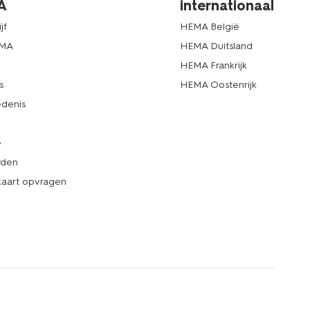
A
internationaal
jf
HEMA België
EMA
HEMA Duitsland
d
HEMA Frankrijk
s
HEMA Oostenrijk
denis
e
rden
kaart opvragen