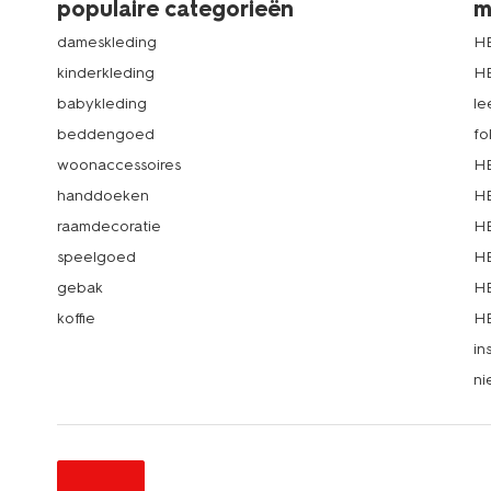
populaire categorieën
m
dameskleding
H
kinderkleding
H
babykleding
le
beddengoed
fo
woonaccessoires
HE
handdoeken
HE
raamdecoratie
HE
speelgoed
HE
gebak
HE
koffie
HE
in
ni