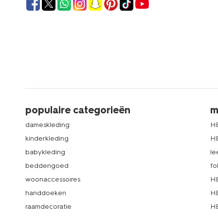
populaire categorieën
m
dameskleding
H
kinderkleding
H
babykleding
le
beddengoed
fo
woonaccessoires
HE
handdoeken
HE
raamdecoratie
HE