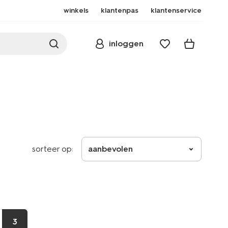
winkels
klantenpas
klantenservice
inloggen
sorteer op:
aanbevolen
3