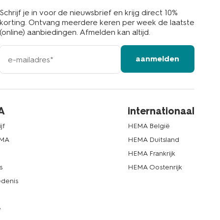
Schrijf je in voor de nieuwsbrief en krijg direct 10%
korting. Ontvang meerdere keren per week de laatste
(online) aanbiedingen. Afmelden kan altijd.
e-
aanmelden
mailadres
A
internationaal
jf
HEMA België
EMA
HEMA Duitsland
d
HEMA Frankrijk
s
HEMA Oostenrijk
denis
e