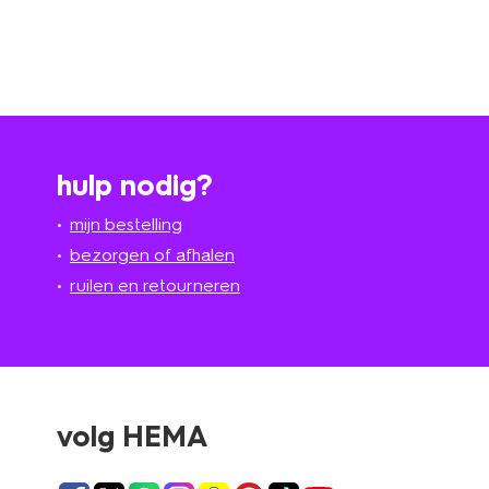
hulp nodig?
mijn bestelling
bezorgen of afhalen
ruilen en retourneren
volg HEMA