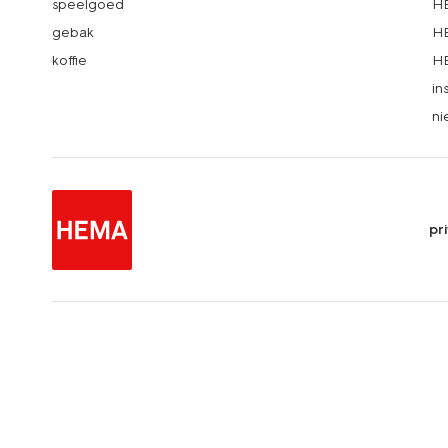
speelgoed
HE
gebak
HE
koffie
HE
in
ni
pr