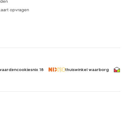
rden
kaart opvragen
waarden
cookies
nix 18
thuiswinkel waarborg