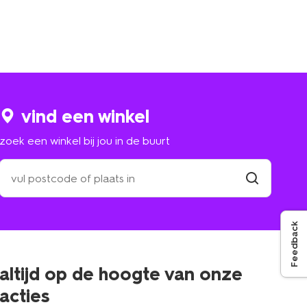
vind een winkel
zoek een winkel bij jou in de buurt
zoek
een
winkel
vind
winkel
bij
jou
Feedback
in
de
buurt
altijd op de hoogte van onze
acties