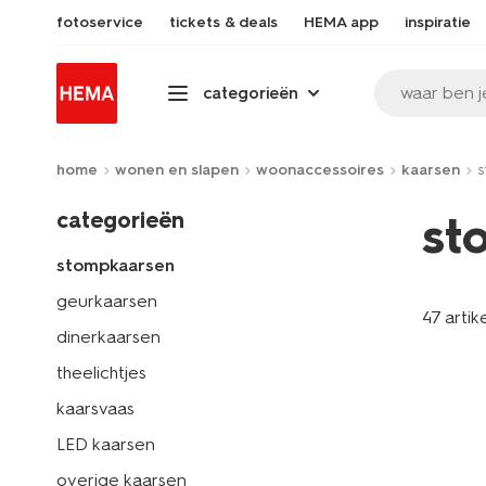
fotoservice
tickets & deals
HEMA app
inspiratie
waar ben j
categorieën
home
wonen en slapen
woonaccessoires
kaarsen
s
categorieën
st
stompkaarsen
geurkaarsen
47 artik
dinerkaarsen
theelichtjes
kaarsvaas
LED kaarsen
overige kaarsen