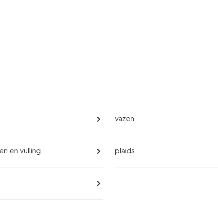
vazen
n en vulling
plaids