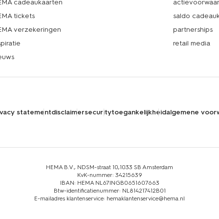
MA cadeaukaarten
actievoorwaa
MA tickets
saldo cadeau
MA verzekeringen
partnerships
spiratie
retail media
euws
ivacy statement
disclaimer
security
toegankelijkheid
algemene voor
HEMA B.V., NDSM-straat 10,1033 SB Amsterdam
KvK-nummer: 34215639
IBAN: HEMA NL67INGB0651607663
Btw-identificatienummer: NL814217412B01
E-mailadres klantenservice: hemaklantenservice@hema.nl