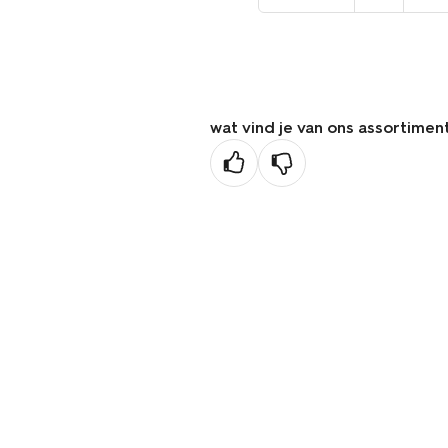
naar
de
vorige
pagina
wat vind je van ons assortimen