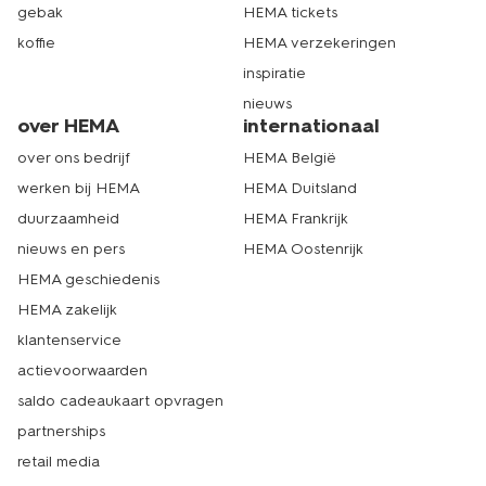
gebak
HEMA tickets
koffie
HEMA verzekeringen
inspiratie
nieuws
over HEMA
internationaal
over ons bedrijf
HEMA België
werken bij HEMA
HEMA Duitsland
duurzaamheid
HEMA Frankrijk
nieuws en pers
HEMA Oostenrijk
HEMA geschiedenis
HEMA zakelijk
klantenservice
actievoorwaarden
saldo cadeaukaart opvragen
partnerships
retail media