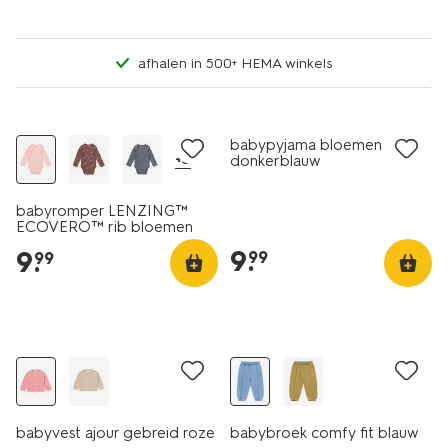
afhalen in 500+ HEMA winkels
nieuw
nieuw
babypyjama bloemen
+3
donkerblauw
babyromper LENZING™
ECOVERO™ rib bloemen
lichtroze
9
.
9
.
99
99
nieuw
nieuw
babyvest ajour gebreid roze
babybroek comfy fit blauw