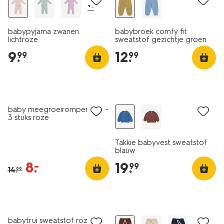
+1
babypyjama zwanen
babybroek comfy fit
lichtroze
sweatstof gezichtje groen
9
.
12
.
99
99
3 stuks
sale
nieuw
baby meegroeirompers rib -
3 stuks roze
Takkie babyvest sweatstof
blauw
8
.
–
19
.
99
14
.
99
nieuw
nieuw
babytrui sweatstof roze