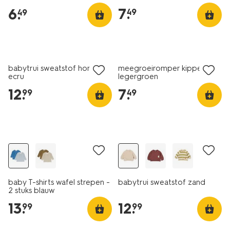
7
.
6
.
49
49
nieuw
nieuw
babytrui sweatstof hond
meegroeiromper kippen
ecru
legergroen
12
.
7
.
99
49
nieuw
nieuw
baby T-shirts wafel strepen -
babytrui sweatstof zand
2 stuks blauw
13
.
12
.
99
99