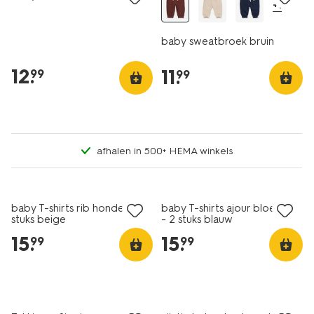
+1
baby sweatbroek bruin
12
.
11
.
99
99
afhalen in 500+ HEMA winkels
nieuw
nieuw
baby T-shirts rib honden - 2
baby T-shirts ajour bloemen
stuks beige
- 2 stuks blauw
15
.
15
.
99
99