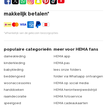
makkelijk betalen*
*afhankelijk van de gekozen bezorgopties
populaire categorieën
meer voor HEMA fans
dameskleding
HEMA app
kinderkleding
HEMA pas
babykleding
lees onze folders
beddengoed
folder via Whatsapp ontvangen
woonaccessoires
HEMA op social media
handdoeken
HEMA herontwerpwedstrijd
raamdecoratie
HEMA fotoservice
speelgoed
HEMA cadeaukaarten