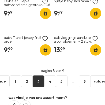
Takkie en Siepie
nijntje baby shortama beige
babyshortama gebroken wit
9
.
9
.
49
49
nieuw
nieuw
baby T-shirt jersey fruit
babyleggings aansluitend
groen
ajour bloemen - 2 stuks
blauw
9
.
13
.
99
99
pagina 3 van 9
ige
3
...
volge
1
2
4
5
9
ga
aar
de
wat vind je van ons assortiment?
orige
agina