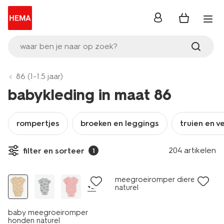
inloggen
waar ben je naar op zoek?
86 (1-1.5 jaar)
babykleding in maat 86
rompertjes
broeken en leggings
truien en v
204 artikelen
filter en sorteer
1
nieuw
meegroeiromper dieren
+2
naturel
baby meegroeiromper
honden naturel