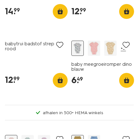
14
.
12
.
99
99
nieuw
babytrui badstof strepen
+2
rood
baby meegroeiromper dino
blauw
12
.
6
.
99
49
afhalen in 500+ HEMA winkels
nieuw
nieuw