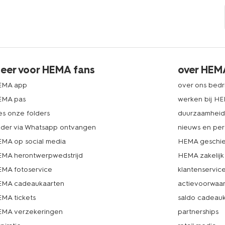
eer voor HEMA fans
over HEM
EMA app
over ons bedri
EMA pas
werken bij H
es onze folders
duurzaamhei
lder via Whatsapp ontvangen
nieuws en per
MA op social media
HEMA geschie
MA herontwerpwedstrijd
HEMA zakelijk
MA fotoservice
klantenservic
MA cadeaukaarten
actievoorwaa
MA tickets
saldo cadeau
MA verzekeringen
partnerships