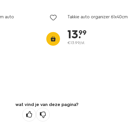
rm auto
Takkie auto organizer 61x40cm
13
.
99
€
13
.
99
/st.
wat vind je van deze pagina?