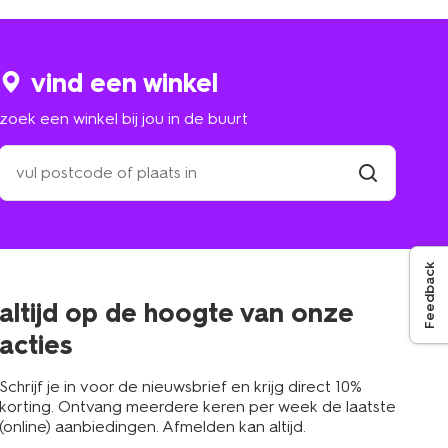
vind een winkel
zoek een winkel bij jou in de buurt
zoek
een
winkel
vind
winkel
bij
jou
in
Feedback
de
buurt
altijd op de hoogte van onze
acties
Schrijf je in voor de nieuwsbrief en krijg direct 10%
korting. Ontvang meerdere keren per week de laatste
(online) aanbiedingen. Afmelden kan altijd.