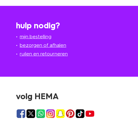
hulp nodig?
mijn bestelling
bezorgen of afhalen
ruilen en retourneren
volg HEMA