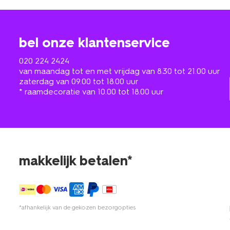
bel onze klantenservice
020 224 2424
van maandag tot en met vrijdag van 8.30 tot 21.00 uur
zaterdag van 09.00 tot 18.00 uur
* raamdecoratie van 10.00 tot 18.00 uur
makkelijk betalen*
*afhankelijk van de gekozen bezorgopties