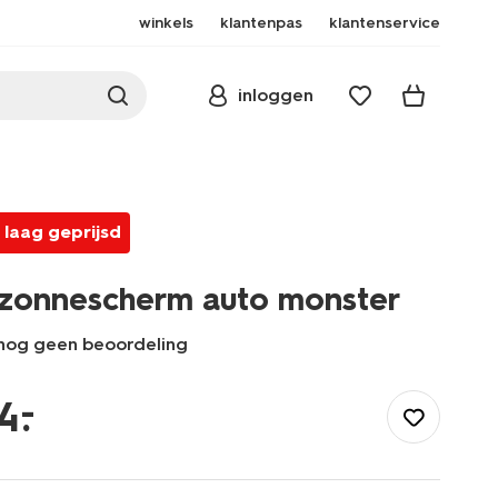
winkels
klantenpas
klantenservice
inloggen
laag geprijsd
zonnescherm auto monster
nog geen beoordeling
/buiten-
onderweg/auto/accessoires/zonnescherm-
–
4
.
auto-
monster-
41750049.html