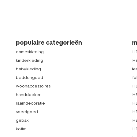
populaire categorieën
m
dameskleding
H
kinderkleding
H
babykleding
le
beddengoed
fo
woonaccessoires
HE
handdoeken
HE
raamdecoratie
HE
speelgoed
HE
gebak
HE
koffie
HE