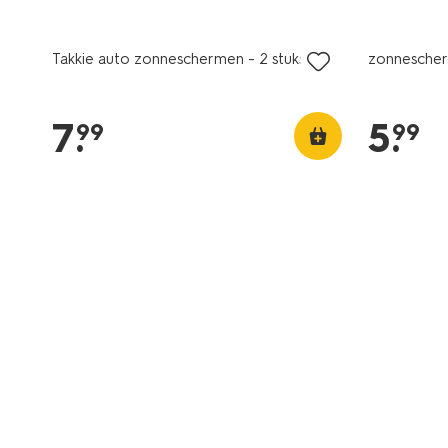
nieuw
Takkie auto zonneschermen - 2 stuks
zonnesche
7
.
5
.
99
99