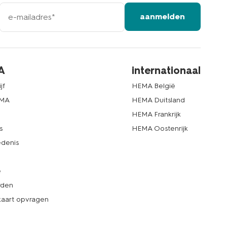
e-
aanmelden
mailadres
A
internationaal
jf
HEMA België
EMA
HEMA Duitsland
d
HEMA Frankrijk
s
HEMA Oostenrijk
denis
e
rden
kaart opvragen