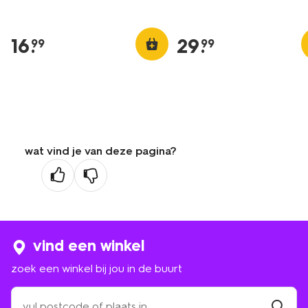
16
.
29
.
99
99
wat vind je van deze pagina?
vind een winkel
zoek een winkel bij jou in de buurt
zoek
een