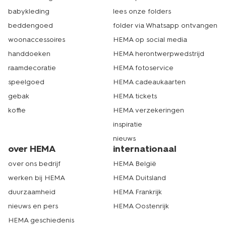
babykleding
lees onze folders
beddengoed
folder via Whatsapp ontvangen
woonaccessoires
HEMA op social media
handdoeken
HEMA herontwerpwedstrijd
raamdecoratie
HEMA fotoservice
speelgoed
HEMA cadeaukaarten
gebak
HEMA tickets
koffie
HEMA verzekeringen
inspiratie
nieuws
over HEMA
internationaal
over ons bedrijf
HEMA België
werken bij HEMA
HEMA Duitsland
duurzaamheid
HEMA Frankrijk
nieuws en pers
HEMA Oostenrijk
HEMA geschiedenis