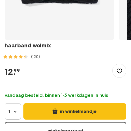
haarband wolmix
(120)
/dames/accessoires/winteraccessoires/haarbanden/haarband
wolmix-
12
.
99
16440002.html
vandaag besteld, binnen 1-3 werkdagen in huis
in winkelmandje
1
winkelvoorraad