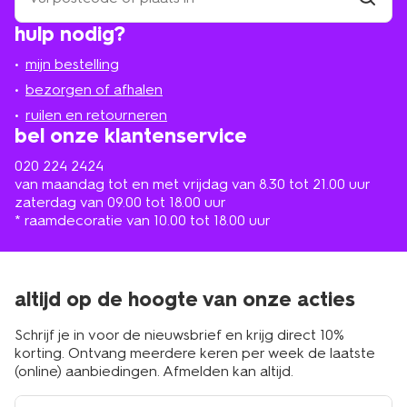
winkel
vind
hulp nodig?
winkel
bij
jou
mijn bestelling
in
de
bezorgen of afhalen
buurt
ruilen en retourneren
bel onze klantenservice
020 224 2424
van maandag tot en met vrijdag van 8.30 tot 21.00 uur
zaterdag van 09.00 tot 18.00 uur
* raamdecoratie van 10.00 tot 18.00 uur
altijd op de hoogte van onze acties
Schrijf je in voor de nieuwsbrief en krijg direct 10%
korting. Ontvang meerdere keren per week de laatste
(online) aanbiedingen. Afmelden kan altijd.
e-