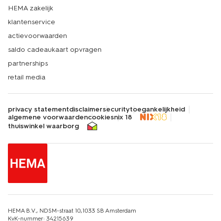
HEMA zakelijk
klantenservice
actievoorwaarden
saldo cadeaukaart opvragen
partnerships
retail media
privacy statement
disclaimer
security
toegankelijkheid
algemene voorwaarden
cookies
nix 18
thuiswinkel waarborg
HEMA B.V., NDSM-straat 10,1033 SB Amsterdam
KvK-nummer: 34215639