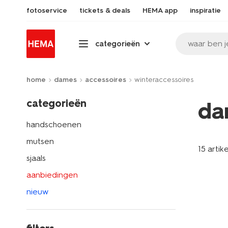
fotoservice
tickets & deals
HEMA app
inspiratie
waar ben j
categorieën
home
dames
accessoires
winteraccessoires
categorieën
da
handschoenen
mutsen
15 artik
sjaals
aanbiedingen
nieuw