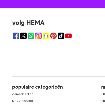
volg HEMA
populaire categorieën
m
dameskleding
H
kinderkleding
H