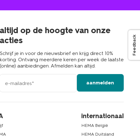
jou
in
de
buurt
altijd op de hoogte van onze
Feedback
acties
Schrijf je in voor de nieuwsbrief en krijg direct 10%
korting. Ontvang meerdere keren per week de laatste
(online) aanbiedingen. Afmelden kan altijd.
e-
aanmelden
mailadres
A
internationaal
jf
HEMA België
EMA
HEMA Duitsland