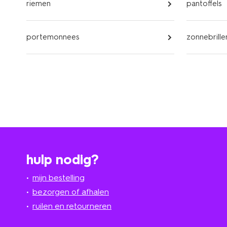
riemen
pantoffels
portemonnees
zonnebrille
hulp nodig?
mijn bestelling
bezorgen of afhalen
ruilen en retourneren