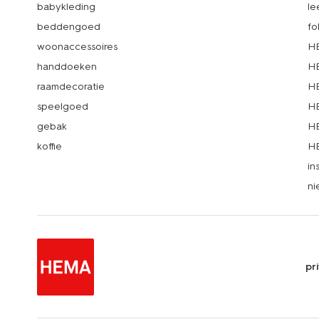
babykleding
le
beddengoed
fo
woonaccessoires
HE
handdoeken
HE
raamdecoratie
HE
speelgoed
HE
gebak
HE
koffie
HE
in
ni
pr