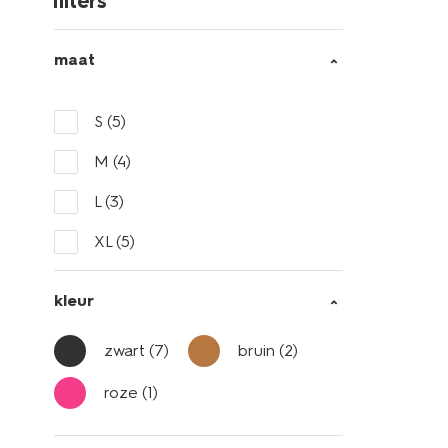
filters
maat
S
(5)
M
(4)
L
(3)
XL
(5)
kleur
zwart
(7)
bruin
(2)
roze
(1)