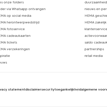
es onze folders
duurzaamhei
lder via Whatsapp ontvangen
nieuws en per
MA op social media
HEMA geschie
MA herontwerpwedstrijd
HEMA zakelijk
MA fotoservice
klantenservic
MA cadeaukaarten
actievoorwaa
MA tickets
saldo cadeau
MA verzekeringen
partnerships
spiratie
retail media
euws
ivacy statement
disclaimer
security
toegankelijkheid
algemene voor