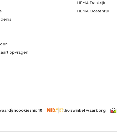
d
HEMA Frankrijk
s
HEMA Oostenrijk
denis
e
rden
kaart opvragen
waarden
cookies
nix 18
thuiswinkel waarborg