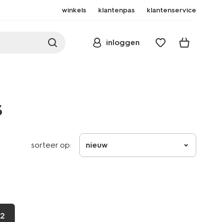
winkels
klantenpas
klantenservice
inloggen
s
sorteer op:
nieuw
2