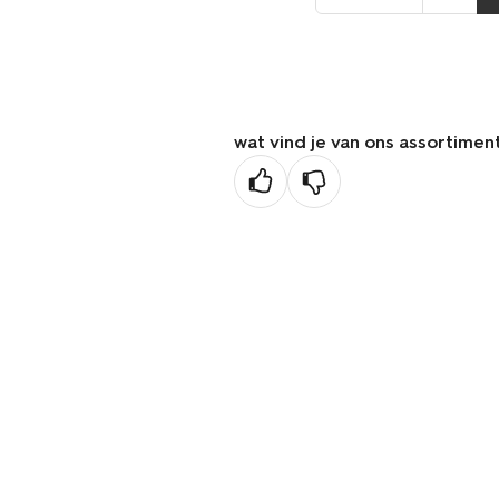
naar
de
vorige
pagina
wat vind je van ons assortimen