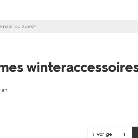
e naar op zoek?
mes winteraccessoire
elen
vorige
1
ga