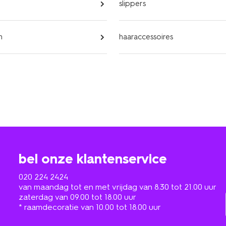
slippers
n
haaraccessoires
bel onze klantenservice
020 224 2424
van maandag tot en met vrijdag van 8.30 tot 21.00 uur
zaterdag van 09.00 tot 18.00 uur
* raamdecoratie van 10.00 tot 18.00 uur