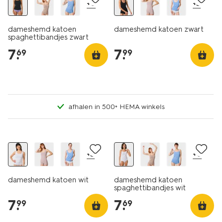
+6
+3
dameshemd katoen
dameshemd katoen zwart
spaghettibandjes zwart
7
.
7
.
69
99
afhalen in 500+ HEMA winkels
2 voor 9.99
2 voor 9.99
+3
+6
dameshemd katoen wit
dameshemd katoen
spaghettibandjes wit
7
.
7
.
99
69