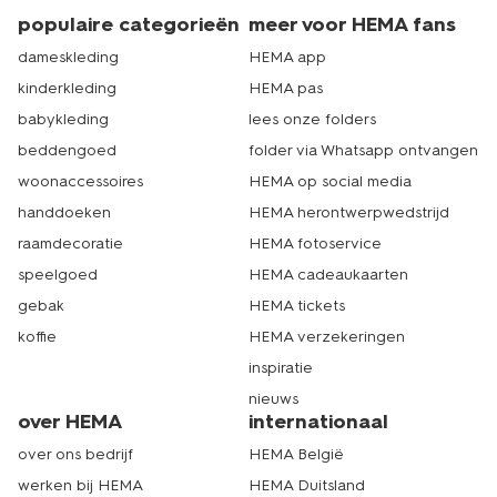
populaire categorieën
meer voor HEMA fans
dameskleding
HEMA app
kinderkleding
HEMA pas
babykleding
lees onze folders
beddengoed
folder via Whatsapp ontvangen
woonaccessoires
HEMA op social media
handdoeken
HEMA herontwerpwedstrijd
raamdecoratie
HEMA fotoservice
speelgoed
HEMA cadeaukaarten
gebak
HEMA tickets
koffie
HEMA verzekeringen
inspiratie
nieuws
over HEMA
internationaal
over ons bedrijf
HEMA België
werken bij HEMA
HEMA Duitsland