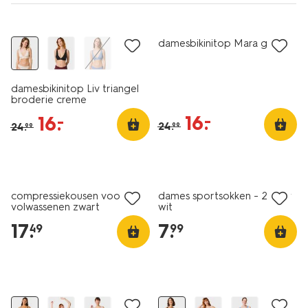
korting
korting
damesbikinitop Mara groen
damesbikinitop Liv triangel
broderie creme
16
.
–
16
.
–
24
.
24
.
99
99
2 paar
compressiekousen voor
dames sportsokken - 2 paar
volwassenen zwart
wit
17
.
7
.
49
99
2 voor 9.99
2 voor 9.99