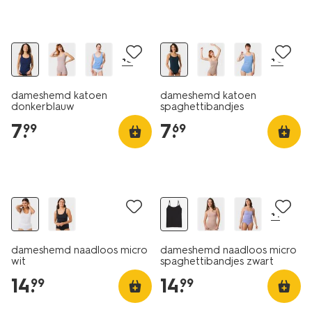
2 voor 9.99
2 voor 9.99
+3
+6
dameshemd katoen
dameshemd katoen
donkerblauw
spaghettibandjes
donkerblauw
7
.
7
.
99
69
30% korting
30% korting
+1
dameshemd naadloos micro
dameshemd naadloos micro
wit
spaghettibandjes zwart
14
.
14
.
99
99