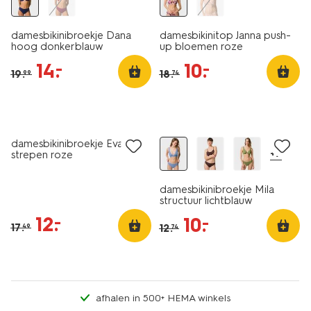
damesbikinibroekje Dana
damesbikinitop Janna push-
hoog donkerblauw
up bloemen roze
14
.
10
.
–
–
19
.
18
.
99
74
korting
sale
damesbikinibroekje Eva
+7
strepen roze
damesbikinibroekje Mila
structuur lichtblauw
12
.
–
10
.
–
17
.
12
.
49
74
afhalen in 500+ HEMA winkels