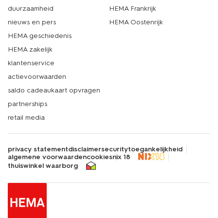
duurzaamheid
HEMA Frankrijk
nieuws en pers
HEMA Oostenrijk
HEMA geschiedenis
HEMA zakelijk
klantenservice
actievoorwaarden
saldo cadeaukaart opvragen
partnerships
retail media
privacy statement
disclaimer
security
toegankelijkheid
algemene voorwaarden
cookies
nix 18
thuiswinkel waarborg