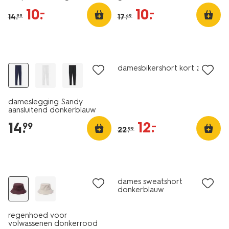
10
.
10
.
–
–
14
.
17
.
99
49
essential
2 voor 24.99
sale
damesbikershort kort zwart
dameslegging Sandy
aansluitend donkerblauw
12
.
–
14
.
99
22
.
99
sale
korting
dames sweatshort
donkerblauw
regenhoed voor
volwassenen donkerrood