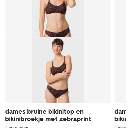
dames bruine bikinitop en
dame
bikinibroekje met zebraprint
biki
2 producten
2 prod