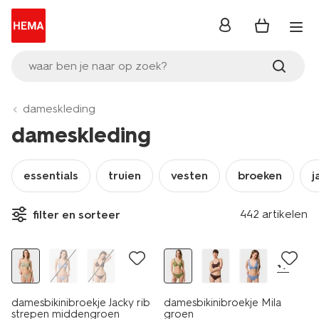
inloggen
waar ben je naar op zoek?
dameskleding
dameskleding
essentials
truien
vesten
broeken
j
442 artikelen
filter en sorteer
korting
korting
+7
damesbikinibroekje Jacky rib
damesbikinibroekje Mila
strepen middengroen
groen