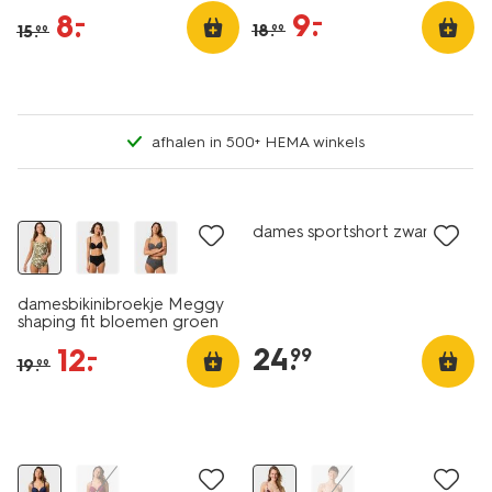
9
.
–
8
.
–
18
.
15
.
99
99
afhalen in 500+ HEMA winkels
korting
dames sportshort zwart
damesbikinibroekje Meggy
shaping fit bloemen groen
24
.
12
.
–
99
19
.
99
korting
sale