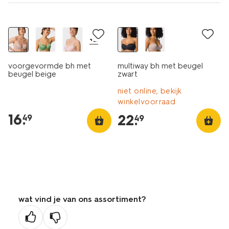
+2
voorgevormde bh met
multiway bh met beugel
beugel beige
zwart
niet online, bekijk
winkelvoorraad
16
.
22
.
49
49
wat vind je van ons assortiment?