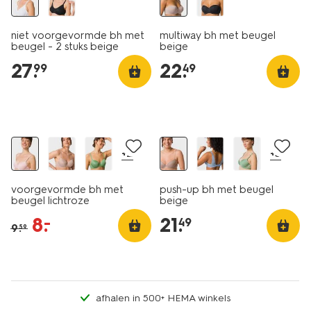
niet voorgevormde bh met
multiway bh met beugel
beugel - 2 stuks beige
beige
27
.
22
.
99
49
korting
+2
+3
voorgevormde bh met
push-up bh met beugel
beugel lichtroze
beige
8
.
21
.
–
49
9
.
59
afhalen in 500+ HEMA winkels