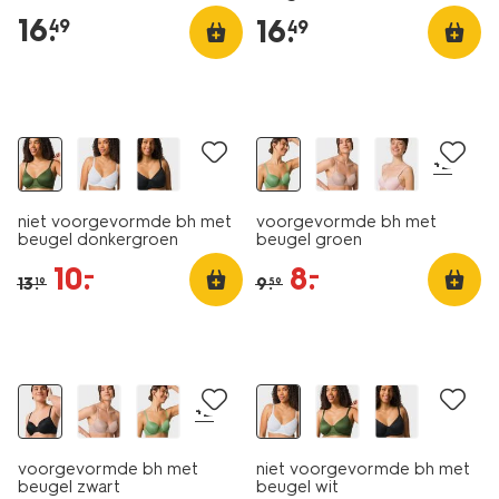
16
.
16
.
49
49
korting
korting
+2
niet voorgevormde bh met
voorgevormde bh met
beugel donkergroen
beugel groen
10
.
8
.
–
–
13
.
9
.
19
59
+2
voorgevormde bh met
niet voorgevormde bh met
beugel zwart
beugel wit