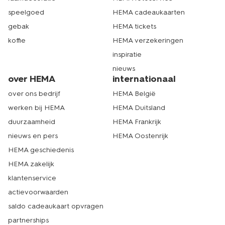
speelgoed
HEMA cadeaukaarten
gebak
HEMA tickets
koffie
HEMA verzekeringen
inspiratie
nieuws
over HEMA
internationaal
over ons bedrijf
HEMA België
werken bij HEMA
HEMA Duitsland
duurzaamheid
HEMA Frankrijk
nieuws en pers
HEMA Oostenrijk
HEMA geschiedenis
HEMA zakelijk
klantenservice
actievoorwaarden
saldo cadeaukaart opvragen
partnerships