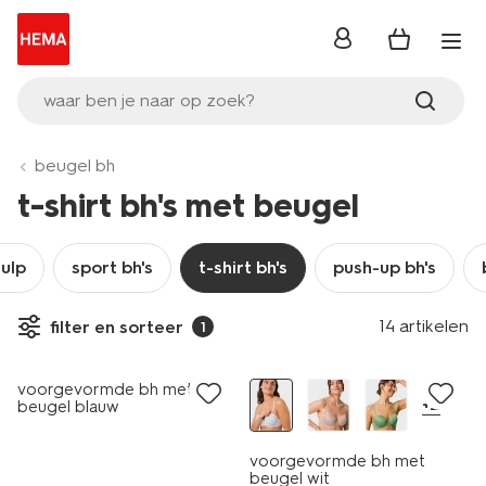
inloggen
waar ben je naar op zoek?
beugel bh
t-shirt bh's met beugel
ulp
sport bh's
t-shirt bh's
push-up bh's
14 artikelen
filter en sorteer
1
voorgevormde bh met
+2
beugel blauw
voorgevormde bh met
beugel wit