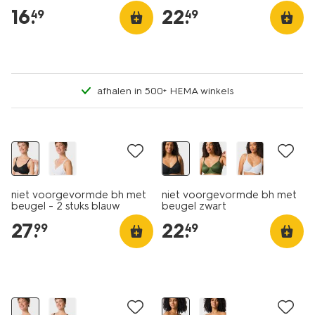
16
.
22
.
49
49
afhalen in 500+ HEMA winkels
niet voorgevormde bh met
niet voorgevormde bh met
beugel - 2 stuks blauw
beugel zwart
27
.
22
.
99
49
2 stuks