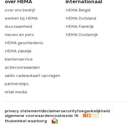
over HEMA
internationaal
over ons bedrijf
HEMA België
werken bij HEMA
HEMA Duitsland
duurzaamheid
HEMA Frankrijk
nieuws en pers
HEMA Oostenrijk
HEMA geschiedenis
HEMA zakelijk
klantenservice
actievoorwaarden
saldo cadeaukaart opvragen
partnerships
retail media
privacy statement
disclaimer
security
toegankelijkheid
algemene voorwaarden
cookies
nix 18
thuiswinkel waarborg