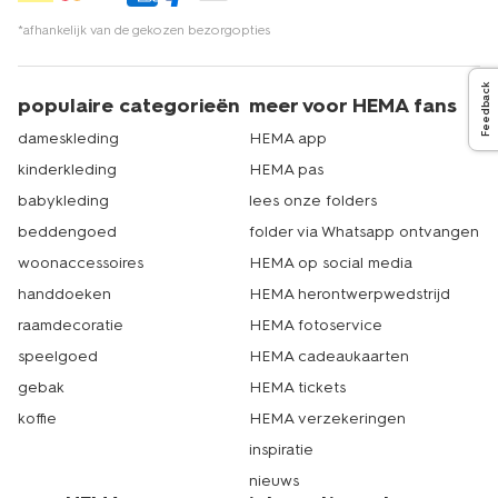
bijpassende
panty
, zodat je het zwarte jurkje ook op
minder warme dagen kunt dragen. Je bekijkt én bestelt
*afhankelijk van de gekozen bezorgopties
het gehele assortiment gemakkelijk op hema.nl. Zorgen
wij ervoor dat je je bestelling snel in huis hebt. Kom je
Feedback
toch liever langs in één van onze winkels, dan kan dat
populaire categorieën
meer voor HEMA fans
natuurlijk ook. Met ruim 500 filialen is er altijd wel een
dameskleding
HEMA app
HEMA bij jou in de buurt. Echt HEMA.
kinderkleding
HEMA pas
babykleding
lees onze folders
beddengoed
folder via Whatsapp ontvangen
woonaccessoires
HEMA op social media
handdoeken
HEMA herontwerpwedstrijd
raamdecoratie
HEMA fotoservice
speelgoed
HEMA cadeaukaarten
gebak
HEMA tickets
koffie
HEMA verzekeringen
inspiratie
nieuws