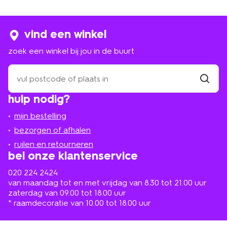
jouw favoriete zwarte jurk. Je kiest bij ons namelijk uit
een ruim aanbod, in verschillende trendy stijlen.
Natuurlijk met de prijs én kwaliteit die je van ons gewend
bent.
vind een winkel
zoek een winkel bij jou in de buurt
zwarte jurken voor ieder moment
zoek
een
Een zwarte dames jurk vind je in vele variaties, van korte
winkel
vind
tot lange zwarte jurken. Zo is de zwierige variant met
hulp nodig?
winkel
bij
korte mouwen heerlijk voor een zwoele zomeravond.
jou
Heb je een spannende date op de planning staan? Dan
mijn bestelling
in
kies je misschien liever een strak model met daaronder
de
bezorgen of afhalen
hoge hakken. Een mooie bos krullen staat hier ook
buurt
ruilen en retourneren
perfect bij. Ook als je van jezelf geen krullen hebt kun je
bel onze klantenservice
je een keertje uitsloven met gebruik van
krullers en
krulspelden
. Maar bij HEMA kun je ook terecht voor
020 224 2424
zwarte jurken die je aantrekt op een doordeweekse
van maandag tot en met vrijdag van 8.30 tot 21.00 uur
dag. Zo kun je onze doorknoopjurk leuk combineren
zaterdag van 09.00 tot 18.00 uur
met een panty en stoere laarsjes. Deze valt lekker
* raamdecoratie van 10.00 tot 18.00 uur
luchtig en is daardoor perfect voor naar je werk. We
kunnen in ieder geval garanderen dat jouw favoriete