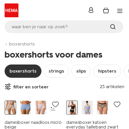
inloggen
waar ben je naar op zoek?
boxershorts
boxershorts voor dames
boxershorts
strings
slips
hipsters
25 artikelen
filter en sorteer
30% korting
3+1 gratis
+2
damesboxer naadloos micro
damesboxer katoen
beige
everyday tailleband zwart