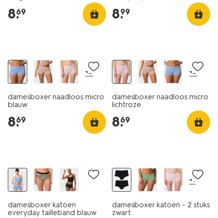
8
.
8
.
69
99
30% korting
+2
+2
damesboxer naadloos micro
damesboxer naadloos micro
blauw
lichtroze
8
.
8
.
69
69
3+1 gratis
2 stuks
+1
damesboxer katoen
damesboxer katoen - 2 stuks
everyday tailleband blauw
zwart