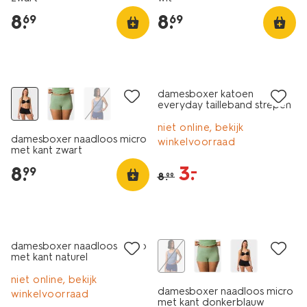
8
.
8
.
69
69
3+1 gratis
sale
damesboxer katoen
everyday tailleband strepen
roze
niet online, bekijk
damesboxer naadloos micro
winkelvoorraad
met kant zwart
3
.
–
8
.
99
8
.
99
sale
sale
damesboxer naadloos micro
met kant naturel
niet online, bekijk
damesboxer naadloos micro
winkelvoorraad
met kant donkerblauw