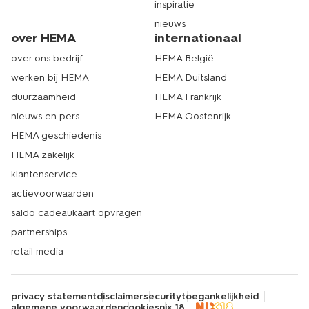
inspiratie
nieuws
over HEMA
internationaal
over ons bedrijf
HEMA België
werken bij HEMA
HEMA Duitsland
duurzaamheid
HEMA Frankrijk
nieuws en pers
HEMA Oostenrijk
HEMA geschiedenis
HEMA zakelijk
klantenservice
actievoorwaarden
saldo cadeaukaart opvragen
partnerships
retail media
privacy statement
disclaimer
security
toegankelijkheid
algemene voorwaarden
cookies
nix 18