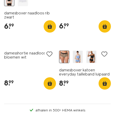
damesboxer naadloos rib
zwart
6
.
6
.
99
99
3+1 gratis
3+1 gratis
damesshortie naadloos rib
bloemen wit
damesboxer katoen
everyday tailleband luipaard
naturel
8
.
8
.
99
99
afhalen in 500+ HEMA winkels