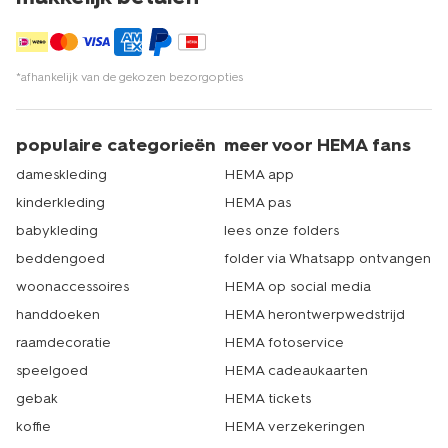
bestel je boxershort voor dames via
hema.nl
*afhankelijk van de gekozen bezorgopties
Naast boxershorts kun je natuurlijk nog veel meer
handige dameskleding kopen bij HEMA. Van
bikini's en
badpakken
tot pyjama's. Je vindt het allemaal in ons
populaire categorieën
meer voor HEMA fans
ruime assortiment. Bestellen gaat eenvoudig online. Je
dameskleding
HEMA app
vult je winkelmandje, rekent af en voordat je het weet
staat de bezorger al bij jou op de stoep. Kom je liever
kinderkleding
HEMA pas
langs in een van onze filialen? Ook dat is mogelijk. Onze
babykleding
lees onze folders
deuren staan altijd voor je open! Echt HEMA.
beddengoed
folder via Whatsapp ontvangen
woonaccessoires
HEMA op social media
handdoeken
HEMA herontwerpwedstrijd
raamdecoratie
HEMA fotoservice
speelgoed
HEMA cadeaukaarten
gebak
HEMA tickets
koffie
HEMA verzekeringen