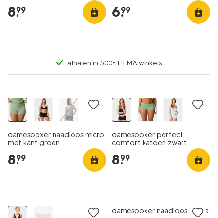
8
.
6
.
99
99
afhalen in 500+ HEMA winkels
3+1 gratis
damesboxer naadloos micro
damesboxer perfect
met kant groen
comfort katoen zwart
8
.
8
.
99
99
30% korting
30% korting
damesboxer naadloos rib lila