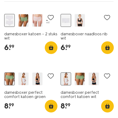
2 stuks
30% korting
+1
damesboxer katoen - 2 stuks
damesboxer naadloos rib
wit
wit
6
.
6
.
99
99
damesboxer perfect
damesboxer perfect
comfort katoen groen
comfort katoen wit
8
.
8
.
99
99