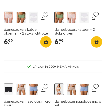
2 stuks
2 stuks
+1
+1
damesboxers katoen
damesboxers katoen - 2
bloemen - 2 stuks lichtroze
stuks groen
6
.
6
.
99
99
afhalen in 500+ HEMA winkels
30% korting
30% korting
+2
+2
damesboxer naadloos micro
damesboxer naadloos micro
zwart
wit