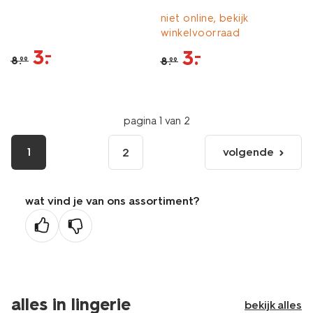
niet online, bekijk
winkelvoorraad
3
.
–
3
.
–
8
.
8
.
99
99
pagina 1 van 2
1
volgende
2
volgende
pagina
wat vind je van ons assortiment?
alles in lingerie
bekijk alles