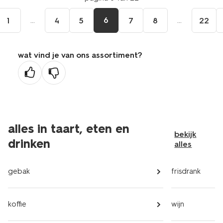
...
6
...
1
4
5
7
8
22
wat vind je van ons assortiment?
alles in taart, eten en
bekijk
drinken
alles
gebak
frisdrank
koffie
wijn