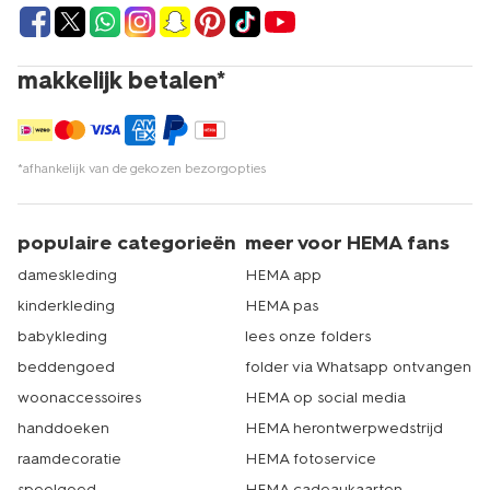
makkelijk betalen*
*afhankelijk van de gekozen bezorgopties
populaire categorieën
meer voor HEMA fans
dameskleding
HEMA app
kinderkleding
HEMA pas
babykleding
lees onze folders
beddengoed
folder via Whatsapp ontvangen
woonaccessoires
HEMA op social media
handdoeken
HEMA herontwerpwedstrijd
raamdecoratie
HEMA fotoservice
speelgoed
HEMA cadeaukaarten