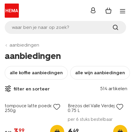
inloggen
waar ben je naar op zoek?
aanbiedingen
aanbiedingen
alle koffie aanbiedingen
alle wijn aanbiedingen
6=5
514 artikelen
filter en sorteer
korting
alleen online
tompouce latte poeder
Brezos del Valle Verdejo -
8
250g
0.75 L
per 6 stuks bestelbaar
3
.
6
.
99
49