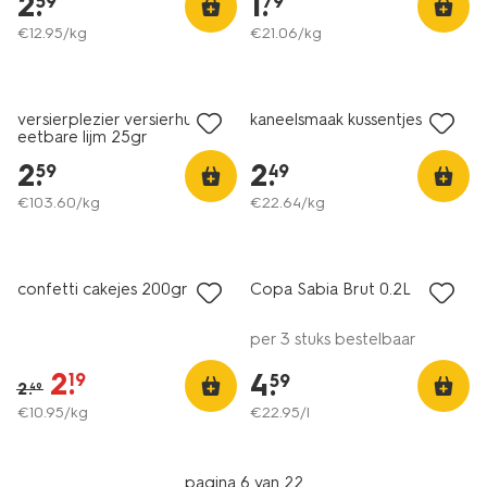
2
.
1
.
59
79
€
12
.
95
/kg
€
21
.
06
/kg
2 voor 3.99
met je HEMA pas
versierplezier versierhulpje
kaneelsmaak kussentjes 110g
eetbare lijm 25gr
2
.
2
.
59
49
€
103
.
60
/kg
€
22
.
64
/kg
6=5
korting
alleen online
confetti cakejes 200gr
Copa Sabia Brut 0.2L
per 3 stuks bestelbaar
2
.
4
.
19
59
2
.
49
€
10
.
95
/kg
€
22
.
95
/l
pagina 6 van 22