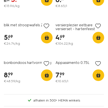
5
.
99
€
15
.
96
/kg
€
8
.
65
/l
blik met stroopwafels 230g
versierplezier eetbare
versierset - hartenfeest
5
.
4
.
69
69
€
24
.
74
/kg
€
104
.
22
/kg
6=5
alleen online
bonbondoos hartvorm 185g
Appassimento 0.75L
8+
8
.
7
.
99
99
€
48
.
59
/kg
€
10
.
65
/l
afhalen in 500+ HEMA winkels
6=5
6=5