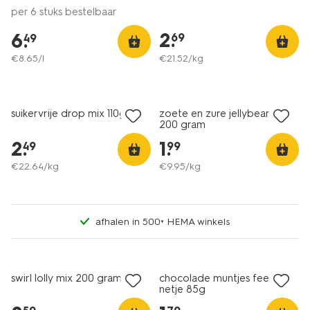
per 6 stuks bestelbaar
2
.
6
.
69
49
€
8
.
65
/l
€
21
.
52
/kg
2 voor 3.99
2 voor 3.49
met je HEMA pas
met je HEMA pas
suikervrije drop mix 110g
zoete en zure jellybeans -
200 gram
2
.
1
.
49
99
€
22
.
64
/kg
€
9
.
95
/kg
afhalen in 500+ HEMA winkels
swirl lolly mix 200 gram
chocolade muntjes feest in
netje 85g