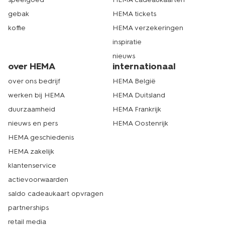
gebak
HEMA tickets
koffie
HEMA verzekeringen
inspiratie
nieuws
over HEMA
internationaal
over ons bedrijf
HEMA België
werken bij HEMA
HEMA Duitsland
duurzaamheid
HEMA Frankrijk
nieuws en pers
HEMA Oostenrijk
HEMA geschiedenis
HEMA zakelijk
klantenservice
actievoorwaarden
saldo cadeaukaart opvragen
partnerships
retail media