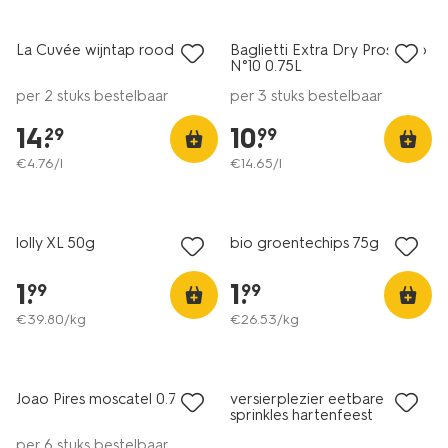
alleen online
alleen online
La Cuvée wijntap rood 3L
Baglietti Extra Dry Prosecco
8
N°10 0.75L
per 2 stuks bestelbaar
per 3 stuks bestelbaar
14
.
10
.
29
99
€
4
.
76
/l
€
14
.
65
/l
lolly XL 50g
bio groentechips 75g
1
.
1
.
99
99
€
39
.
80
/kg
€
26
.
53
/kg
6=5
alleen online
Joao Pires moscatel 0.75L
versierplezier eetbare
8.5
sprinkles hartenfeest
per 6 stuks bestelbaar