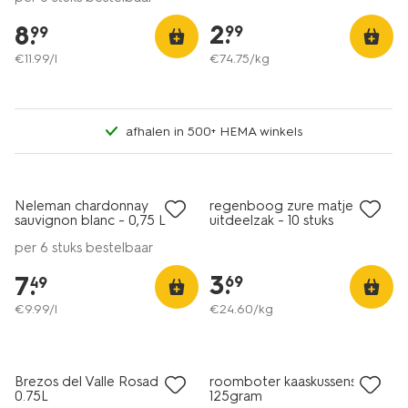
2
.
8
.
99
99
€
11
.
99
/l
€
74
.
75
/kg
afhalen in 500+ HEMA winkels
6=5
alleen online
Neleman chardonnay
regenboog zure matjes
8.5
sauvignon blanc - 0,75 L
uitdeelzak - 10 stuks
per 6 stuks bestelbaar
3
.
7
.
69
49
€
9
.
99
/l
€
24
.
60
/kg
6=5
2 voor 4.99
alleen online
met je HEMA pas
Brezos del Valle Rosado
roomboter kaaskussens
7.5
0.75L
125gram