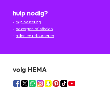
hulp nodig?
mijn bestelling
bezorgen of afhalen
ruilen en retourneren
volg HEMA