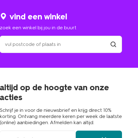
vind een winkel
zoek een winkel bij jou in de buurt
zoek
een
winkel
vind
winkel
bij
jou
in
de
buurt
altijd op de hoogte van onze
acties
Schrijf je in voor de nieuwsbrief en krijg direct 10%
korting. Ontvang meerdere keren per week de laatste
(online) aanbiedingen. Afmelden kan altijd.
e-