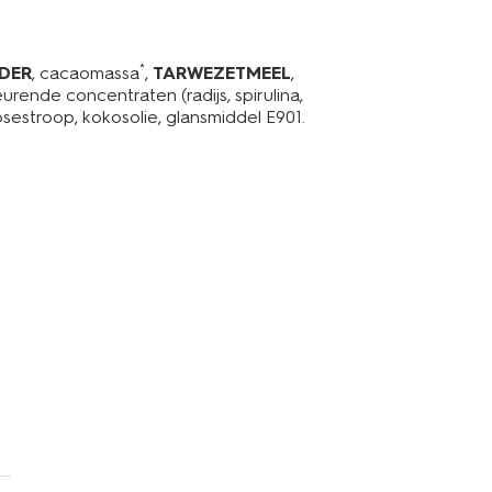
*
DER
, cacaomassa
,
TARWEZETMEEL
,
leurende concentraten (radijs, spirulina,
cosestroop, kokosolie, glansmiddel E901.