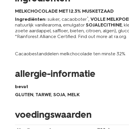
MELKCHOCOLADE MET 12.3% MUSKETZAAD
*
Ingrediënten:
suiker, cacaoboter
,
VOLLE MELKPOE
natuurlijk vanillearoma, emulgator
SOJALECITHINE
, k
zoete aardappel, saffloer, bieten, citroen, algen), glu
*Rainforest Alliance Certified. Find out more at ra.org.
Cacaobestanddelen melkchocolade ten minste 32%.
allergie-informatie
bevat
GLUTEN
,
TARWE
,
SOJA
,
MELK
voedingswaarden