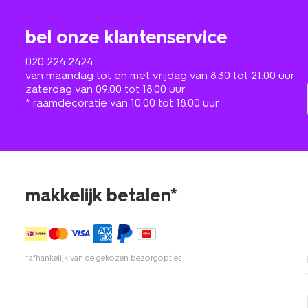
bel onze klantenservice
020 224 2424
van maandag tot en met vrijdag van 8.30 tot 21.00 uur
zaterdag van 09.00 tot 18.00 uur
* raamdecoratie van 10.00 tot 18.00 uur
makkelijk betalen*
*afhankelijk van de gekozen bezorgopties