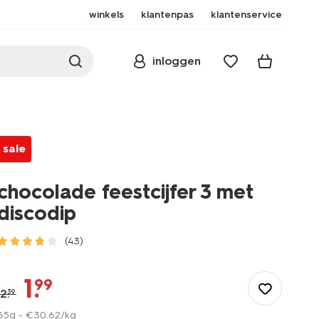
winkels
klantenpas
klantenservice
inloggen
sale
chocolade feestcijfer 3 met
discodip
(43)
/eten-
drinken/chocolade/chocolade-
1
.
99
feestcijfer-
2
.
39
3-
65g -
€
30
.
62
/kg