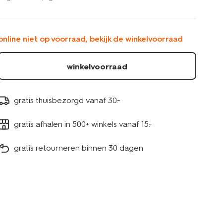
met-
discodip-
10360004.html
online niet op voorraad, bekijk de winkelvoorraad
winkelvoorraad
gratis thuisbezorgd vanaf 30.-
gratis afhalen in 500+ winkels vanaf 15.-
gratis retourneren binnen 30 dagen