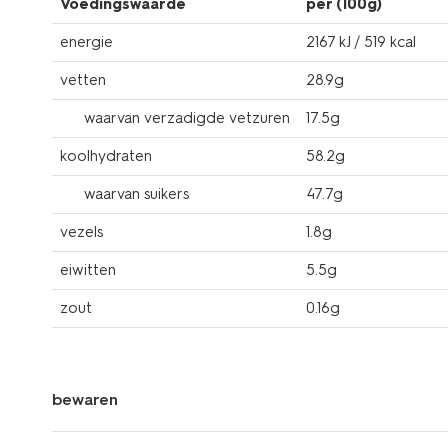
Voedingswaarde
per (100g)
energie
2167 kJ / 519 kcal
vetten
28.9g
waarvan verzadigde vetzuren
17.5g
koolhydraten
58.2g
waarvan suikers
47.7g
vezels
1.8g
eiwitten
5.5g
zout
0.16g
bewaren