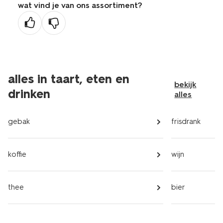
wat vind je van ons assortiment?
vorige
pagina
alles in taart, eten en
bekijk
drinken
alles
gebak
frisdrank
koffie
wijn
thee
bier