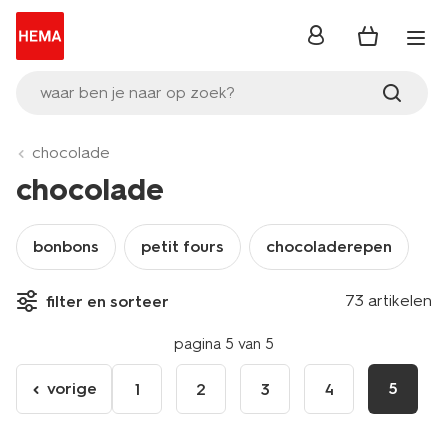
inloggen
waar ben je naar op zoek?
chocolade
chocolade
bonbons
petit fours
chocoladerepen
73 artikelen
filter en sorteer
pagina 5 van 5
vorige
5
1
2
3
4
ga
naar
de