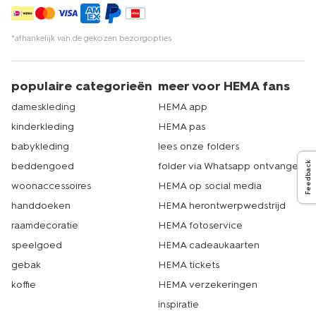
*afhankelijk van de gekozen bezorgopties
populaire categorieën
meer voor HEMA fans
dameskleding
HEMA app
kinderkleding
HEMA pas
babykleding
lees onze folders
beddengoed
folder via Whatsapp ontvangen
Feedback
woonaccessoires
HEMA op social media
handdoeken
HEMA herontwerpwedstrijd
raamdecoratie
HEMA fotoservice
speelgoed
HEMA cadeaukaarten
gebak
HEMA tickets
koffie
HEMA verzekeringen
inspiratie