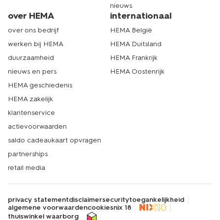
nieuws
over HEMA
internationaal
over ons bedrijf
HEMA België
werken bij HEMA
HEMA Duitsland
duurzaamheid
HEMA Frankrijk
nieuws en pers
HEMA Oostenrijk
HEMA geschiedenis
HEMA zakelijk
klantenservice
actievoorwaarden
saldo cadeaukaart opvragen
partnerships
retail media
privacy statement
disclaimer
security
toegankelijkheid
algemene voorwaarden
cookies
nix 18
thuiswinkel waarborg