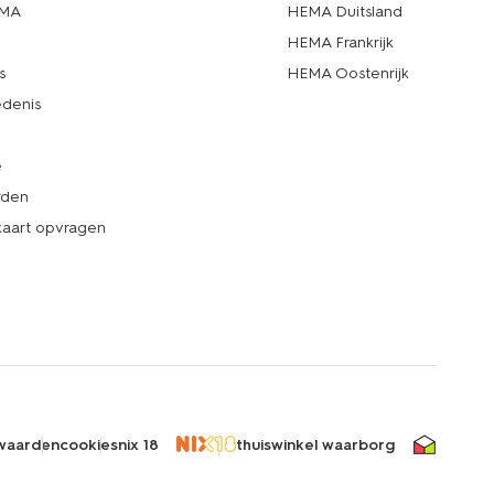
EMA
HEMA Duitsland
d
HEMA Frankrijk
s
HEMA Oostenrijk
denis
e
rden
kaart opvragen
waarden
cookies
nix 18
thuiswinkel waarborg