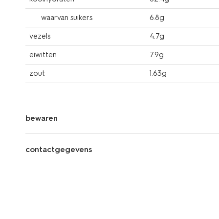
waarvan suikers
6.8g
vezels
4.7g
eiwitten
7.9g
zout
1.63g
bewaren
contactgegevens