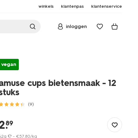
winkels
klantenpas
klantenservice
inloggen
vegan
amuse cups bietensmaak - 12
stuks
(9)
/eten-
drinken/snacks/borrelhapjes/amuse-
2
.
89
cups-
bietensmaak-
42g ℮ -
€
57
.
80
/kg