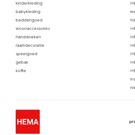
kinderkleding
H
babykleding
le
beddengoed
fo
woonaccessoires
HE
handdoeken
HE
raamdecoratie
HE
speelgoed
HE
gebak
HE
koffie
HE
in
ni
pr