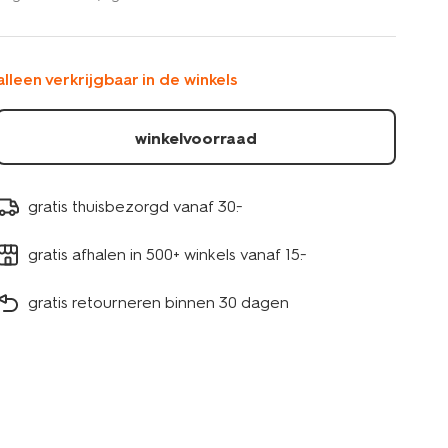
-
-12-
stuks-
10780051.html
alleen verkrijgbaar in de winkels
winkelvoorraad
gratis thuisbezorgd vanaf 30.-
gratis afhalen in 500+ winkels vanaf 15.-
gratis retourneren binnen 30 dagen