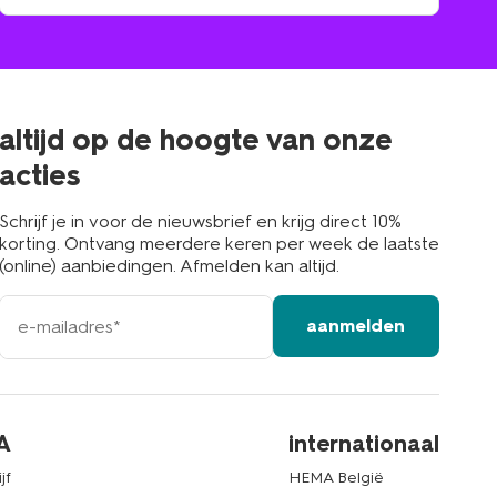
winkel
vind
winkel
bij
jou
in
de
buurt
altijd op de hoogte van onze
acties
Schrijf je in voor de nieuwsbrief en krijg direct 10%
korting. Ontvang meerdere keren per week de laatste
(online) aanbiedingen. Afmelden kan altijd.
e-
aanmelden
mailadres
A
internationaal
jf
HEMA België