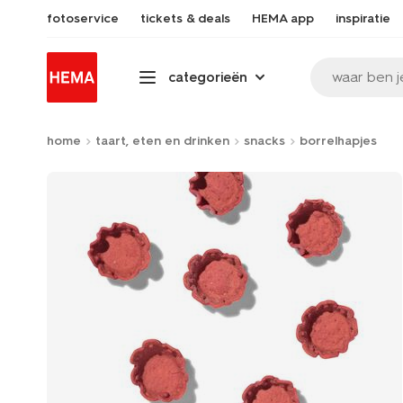
fotoservice
tickets & deals
HEMA app
inspiratie
waar ben j
categorieën
home
taart, eten en drinken
snacks
borrelhapjes