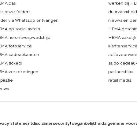
EMA pas
werken bij H
es onze folders
duurzaamhei
lder via Whatsapp ontvangen
nieuws en per
MA op social media
HEMA geschie
MA herontwerpwedstrijd
HEMA zakelijk
MA fotoservice
klantenservic
MA cadeaukaarten
actievoorwaa
MA tickets
saldo cadeau
MA verzekeringen
partnerships
spiratie
retail media
euws
ivacy statement
disclaimer
security
toegankelijkheid
algemene voor