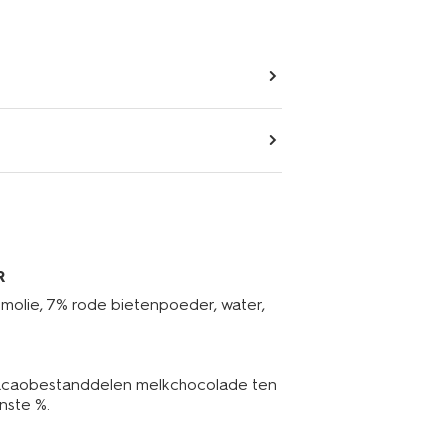
R
molie, 7% rode bietenpoeder, water,
acaobestanddelen melkchocolade ten
nste %.