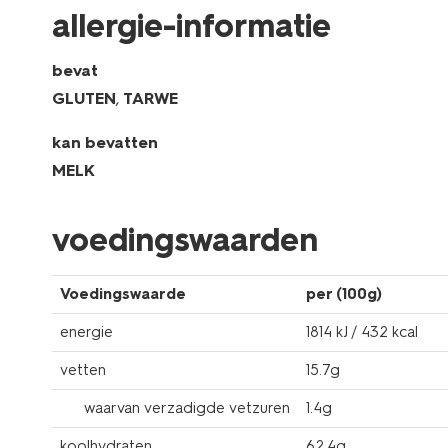
allergie-informatie
bevat
GLUTEN
,
TARWE
kan bevatten
MELK
voedingswaarden
Voedingswaarde
per (100g)
energie
1814 kJ / 432 kcal
vetten
15.7g
waarvan verzadigde vetzuren
1.4g
koolhydraten
62.4g