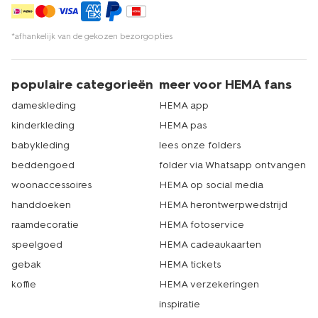
*afhankelijk van de gekozen bezorgopties
populaire categorieën
meer voor HEMA fans
dameskleding
HEMA app
kinderkleding
HEMA pas
babykleding
lees onze folders
beddengoed
folder via Whatsapp ontvangen
woonaccessoires
HEMA op social media
handdoeken
HEMA herontwerpwedstrijd
raamdecoratie
HEMA fotoservice
speelgoed
HEMA cadeaukaarten
gebak
HEMA tickets
koffie
HEMA verzekeringen
inspiratie