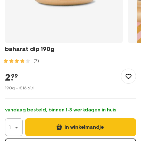
baharat dip 190g
(7)
/eten-
drinken/snacks/borrelhapjes/baharat-
2
.
99
dip-
190g-
190g -
€
16
.
61
/l
10740041.html
vandaag besteld, binnen 1-3 werkdagen in huis
in winkelmandje
1