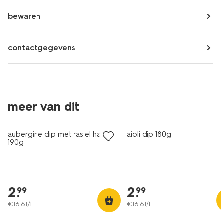
bewaren
contactgegevens
meer van dit
aubergine dip met ras el hanout
aioli dip 180g
190g
2
.
2
.
99
99
€
16
.
61
/l
€
16
.
61
/l