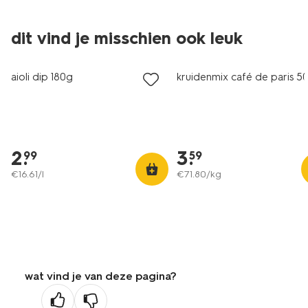
dit vind je misschien ook leuk
aioli dip 180g
kruidenmix café de paris 5
2
.
3
.
99
59
€
16
.
61
/l
€
71
.
80
/kg
wat vind je van deze pagina?