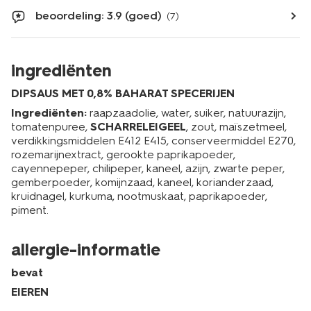
beoordeling: 3.9 (goed)
(7)
ingrediënten
DIPSAUS MET 0,8% BAHARAT SPECERIJEN
Ingrediënten:
raapzaadolie, water, suiker, natuurazijn,
tomatenpuree,
SCHARRELEIGEEL
, zout, maïszetmeel,
verdikkingsmiddelen E412 E415, conserveermiddel E270,
rozemarijnextract, gerookte paprikapoeder,
cayennepeper, chilipeper, kaneel, azijn, zwarte peper,
gemberpoeder, komijnzaad, kaneel, korianderzaad,
kruidnagel, kurkuma, nootmuskaat, paprikapoeder,
piment.
allergie-informatie
bevat
EIEREN