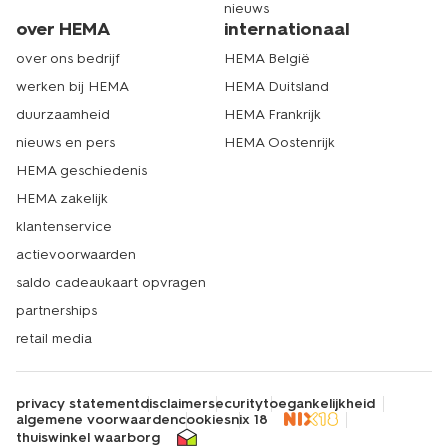
nieuws
over HEMA
internationaal
over ons bedrijf
HEMA België
werken bij HEMA
HEMA Duitsland
duurzaamheid
HEMA Frankrijk
nieuws en pers
HEMA Oostenrijk
HEMA geschiedenis
HEMA zakelijk
klantenservice
actievoorwaarden
saldo cadeaukaart opvragen
partnerships
retail media
privacy statement
disclaimer
security
toegankelijkheid
algemene voorwaarden
cookies
nix 18
thuiswinkel waarborg