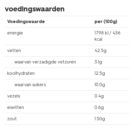
voedingswaarden
Voedingswaarde
per (100g)
energie
1798 kJ / 436
kcal
vetten
42.5g
waarvan verzadigde vetzuren
3.1g
koolhydraten
12.5g
waarvan suikers
10.0g
vezels
0.4g
eiwitten
0.6g
zout
1.50g