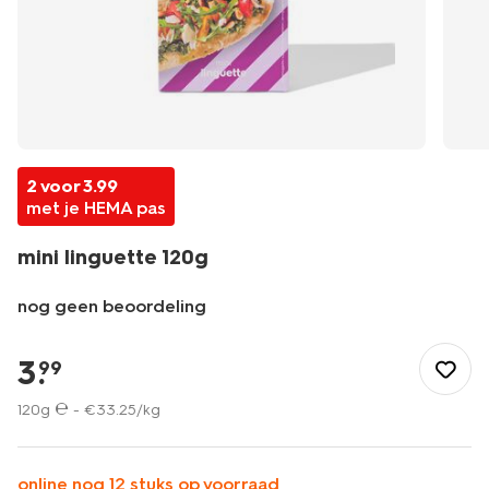
2 voor 3.99
met je HEMA pas
mini linguette 120g
nog geen beoordeling
/eten-
drinken/snacks/borrelhapjes/mini-
3
.
99
linguette-
120g-
120g ℮ -
€
33
.
25
/kg
10713300.html
online nog 12 stuks op voorraad