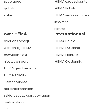
speelgoed
HEMA cadeaukaarten
gebak
HEMA tickets
koffie
HEMA verzekeringen
inspiratie
nieuws
over HEMA
internationaal
over ons bedrijf
HEMA België
werken bij HEMA
HEMA Duitsland
duurzaamheid
HEMA Frankrijk
nieuws en pers
HEMA Oostenrijk
HEMA geschiedenis
HEMA zakelijk
klantenservice
actievoorwaarden
saldo cadeaukaart opvragen
partnerships