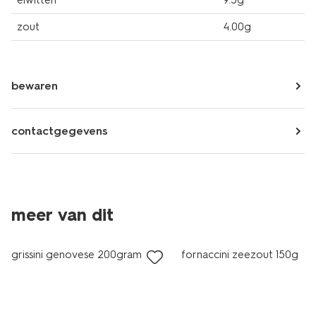
eiwitten
9.5g
zout
4.00g
bewaren
contactgegevens
2 voor 3.99
2 voor 3.99
meer van dit
met je HEMA pas
met je HEMA pas
grissini genovese 200gram
fornaccini zeezout 150g