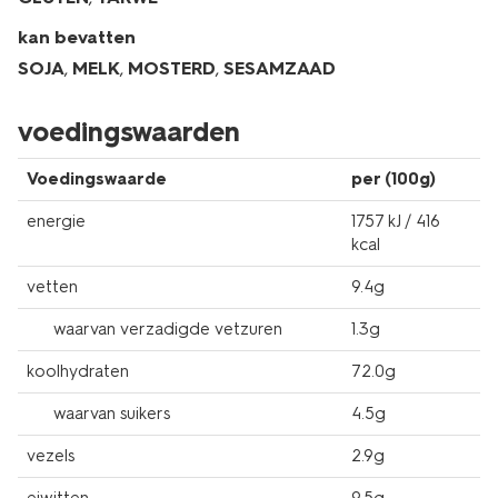
kan bevatten
SOJA
,
MELK
,
MOSTERD
,
SESAMZAAD
voedingswaarden
Voedingswaarde
per (100g)
energie
1757 kJ / 416
kcal
vetten
9.4g
waarvan verzadigde vetzuren
1.3g
koolhydraten
72.0g
waarvan suikers
4.5g
vezels
2.9g