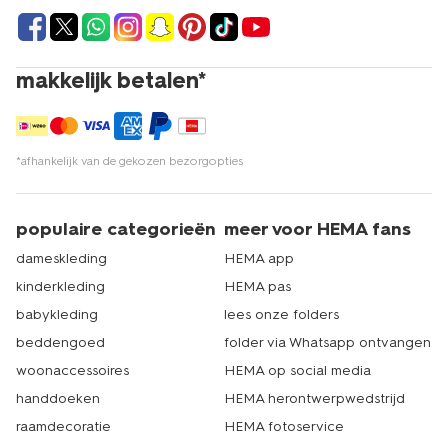
makkelijk betalen*
*afhankelijk van de gekozen bezorgopties
populaire categorieën
meer voor HEMA fans
dameskleding
HEMA app
kinderkleding
HEMA pas
babykleding
lees onze folders
beddengoed
folder via Whatsapp ontvangen
woonaccessoires
HEMA op social media
handdoeken
HEMA herontwerpwedstrijd
raamdecoratie
HEMA fotoservice