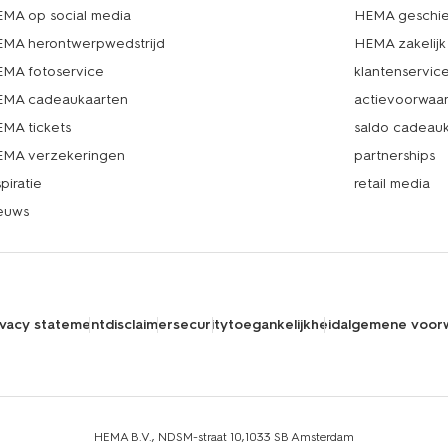
MA op social media
HEMA geschie
MA herontwerpwedstrijd
HEMA zakelijk
MA fotoservice
klantenservic
MA cadeaukaarten
actievoorwaa
MA tickets
saldo cadeau
MA verzekeringen
partnerships
spiratie
retail media
euws
ivacy statement
disclaimer
security
toegankelijkheid
algemene voor
HEMA B.V., NDSM-straat 10,1033 SB Amsterdam