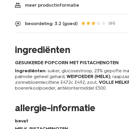
meer productinformatie
beoordeling: 3.2 (goed)
(61)
ingrediënten
GESUIKERDE POPCORN MET PISTACHENOTEN
Ingrediënten:
suiker, glucosestroop, 23% gepofte mai
palmolie geheel gehard,
WEIPOEDER (MELK)
, raapza
zonnebloemlecithine E472c E492, zout,
VOLLE MELK
boerenkoolpoeder, antiklontermiddel E500.
allergie-informatie
bevat
MELK
,
PISTACHENOTEN