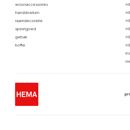
woonaccessoires
HE
handdoeken
HE
raamdecoratie
HE
speelgoed
HE
gebak
HE
koffie
HE
in
ni
pr