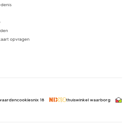
denis
e
rden
kaart opvragen
waarden
cookies
nix 18
thuiswinkel waarborg