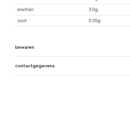
eiwitten
3.0g
zout
0.50g
bewaren
contactgegevens