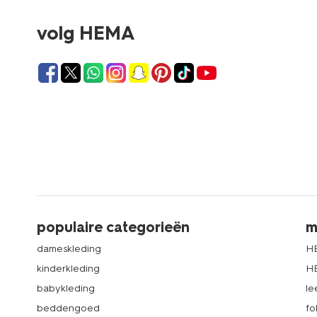
volg HEMA
populaire categorieën
m
dameskleding
H
kinderkleding
H
babykleding
le
beddengoed
fo