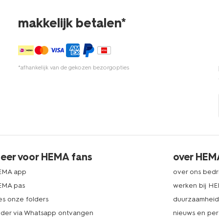
makkelijk betalen*
*afhankelijk van de gekozen bezorgopties
eer voor HEMA fans
over HEM
EMA app
over ons bedri
EMA pas
werken bij H
es onze folders
duurzaamhei
lder via Whatsapp ontvangen
nieuws en per