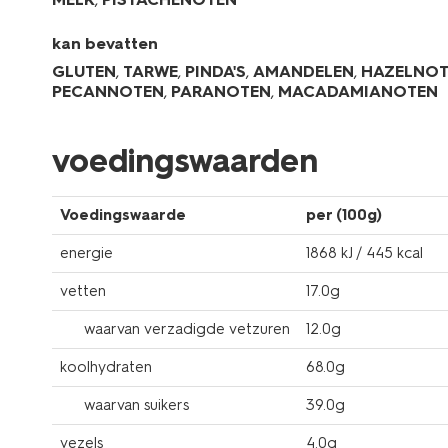
kan bevatten
GLUTEN
,
TARWE
,
PINDA'S
,
AMANDELEN
,
HAZELNO
PECANNOTEN
,
PARANOTEN
,
MACADAMIANOTEN
voedingswaarden
Voedingswaarde
per (100g)
energie
1868 kJ / 445 kcal
vetten
17.0g
waarvan verzadigde vetzuren
12.0g
koolhydraten
68.0g
waarvan suikers
39.0g
vezels
4.0g