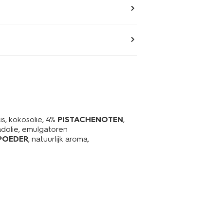
s, kokosolie, 4%
PISTACHENOTEN
,
adolie, emulgatoren
POEDER
, natuurlijk aroma,