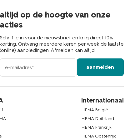
de
buurt
altijd op de hoogte van onze
acties
Schrijf je in voor de nieuwsbrief en krijg direct 10%
korting. Ontvang meerdere keren per week de laatste
(online) aanbiedingen. Afmelden kan altijd.
e-
aanmelden
mailadres
A
internationaal
jf
HEMA België
EMA
HEMA Duitsland
d
HEMA Frankrijk
s
HEMA Oostenrijk