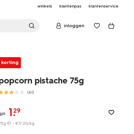
winkels
klantenpas
klantenservice
inloggen
korting
popcorn pistache 75g
(61)
/eten-
drinken/snacks/borrelhapjes/popcorn-
1
.
29
pistache-
1
.
99
75g-
75g ℮ -
€
17
.
20
/kg
24452405.html