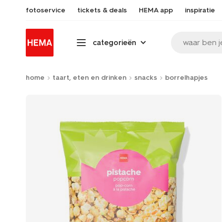
fotoservice
tickets & deals
HEMA app
inspiratie
waar ben j
categorieën
home
taart, eten en drinken
snacks
borrelhapjes