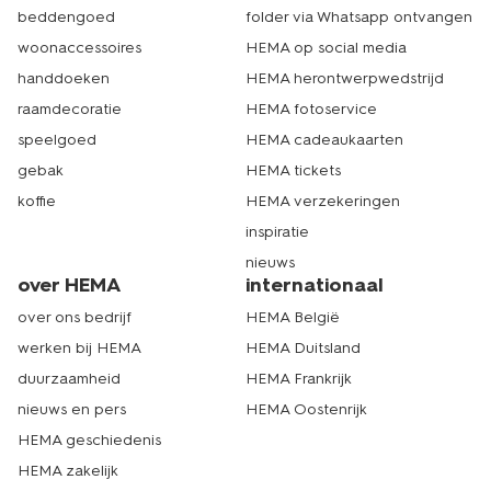
beddengoed
folder via Whatsapp ontvangen
woonaccessoires
HEMA op social media
handdoeken
HEMA herontwerpwedstrijd
raamdecoratie
HEMA fotoservice
speelgoed
HEMA cadeaukaarten
gebak
HEMA tickets
koffie
HEMA verzekeringen
inspiratie
nieuws
over HEMA
internationaal
over ons bedrijf
HEMA België
werken bij HEMA
HEMA Duitsland
duurzaamheid
HEMA Frankrijk
nieuws en pers
HEMA Oostenrijk
HEMA geschiedenis
HEMA zakelijk