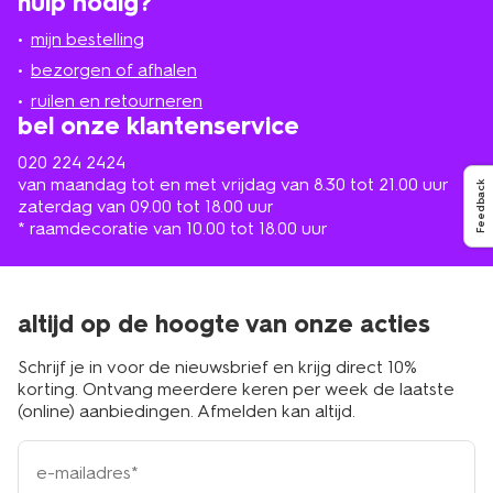
hulp nodig?
winkel
bij
jou
mijn bestelling
in
de
bezorgen of afhalen
buurt
ruilen en retourneren
bel onze klantenservice
020 224 2424
van maandag tot en met vrijdag van 8.30 tot 21.00 uur
Feedback
zaterdag van 09.00 tot 18.00 uur
* raamdecoratie van 10.00 tot 18.00 uur
altijd op de hoogte van onze acties
Schrijf je in voor de nieuwsbrief en krijg direct 10%
korting. Ontvang meerdere keren per week de laatste
(online) aanbiedingen. Afmelden kan altijd.
e-
mailadres