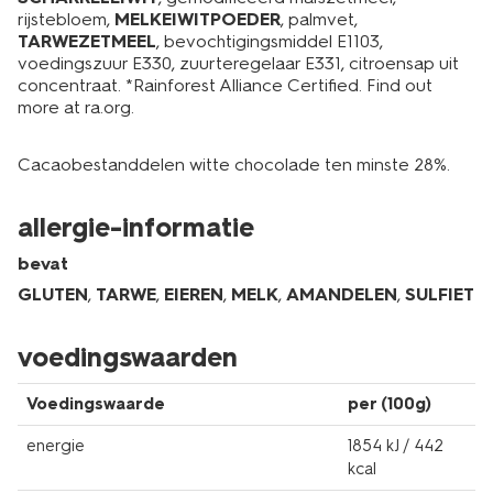
rijstebloem,
MELKEIWITPOEDER
, palmvet,
TARWEZETMEEL
, bevochtigingsmiddel E1103,
voedingszuur E330, zuurteregelaar E331, citroensap uit
concentraat. *Rainforest Alliance Certified. Find out
more at ra.org.
Cacaobestanddelen witte chocolade ten minste 28%.
allergie-informatie
bevat
GLUTEN
,
TARWE
,
EIEREN
,
MELK
,
AMANDELEN
,
SULFIET
voedingswaarden
Voedingswaarde
per (100g)
energie
1854 kJ / 442
kcal