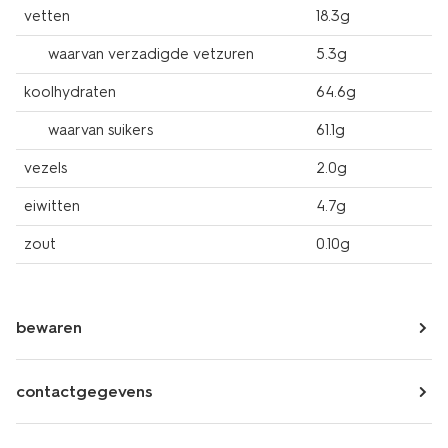
vetten
18.3g
waarvan verzadigde vetzuren
5.3g
koolhydraten
64.6g
waarvan suikers
61.1g
vezels
2.0g
eiwitten
4.7g
zout
0.10g
bewaren
contactgegevens