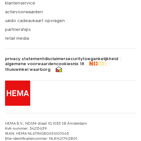
klantenservice
actievoorwaarden
saldo cadeaukaart opvragen
partnerships
retail media
privacy statement
disclaimer
security
toegankelijkheid
algemene voorwaarden
cookies
nix 18
thuiswinkel waarborg
HEMA B.V., NDSM-straat 10,1033 SB Amsterdam
KvK-nummer: 34215639
IBAN: HEMA NL67INGB0651607663
Btw-identificatienummer: NL814217412B01