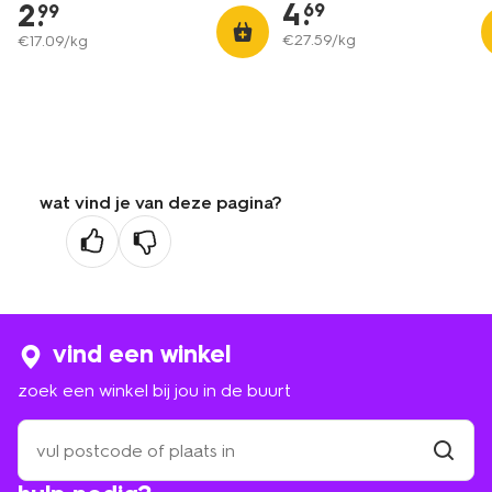
4
.
2
.
69
99
€
27
.
59
/kg
€
17
.
09
/kg
wat vind je van deze pagina?
vind een winkel
zoek een winkel bij jou in de buurt
zoek
een
winkel
vind