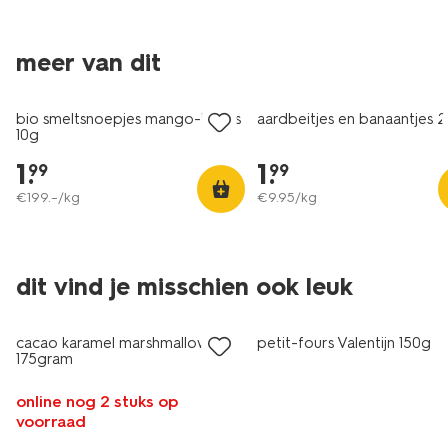
2 voor 3.49
meer van dit
vegan
met je HEMA pas
bio smeltsnoepjes mango-kokos
aardbeitjes en banaantjes 
10g
1
.
1
.
99
99
€
199
.
–
/kg
€
9
.
95
/kg
dit vind je misschien ook leuk
cacao karamel marshmallows
petit-fours Valentijn 150g
175gram
online nog 2 stuks op
voorraad