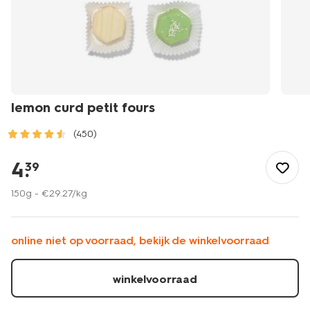
lemon curd petit fours
(450)
/eten-
drinken/snoep/lemon-
4
.
39
curd-
petit-
150g -
€
29
.
27
/kg
fours-
10330024.html
online niet op voorraad, bekijk de winkelvoorraad
winkelvoorraad