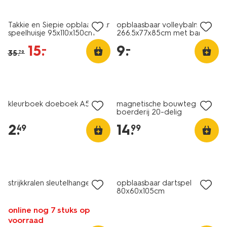
sale
laag geprijsd
Takkie en Siepie opblaasbaar
opblaasbaar volleybalnet
speelhuisje 95x110x150cm
266.5x77x85cm met bal
Ø34cm
15
.
9
.
–
–
35
.
79
kleurboek doeboek A5
magnetische bouwtegels
boerderij 20-delig
2
.
14
.
49
99
sale
strijkkralen sleutelhanger
opblaasbaar dartspel
80x60x105cm
online nog 7 stuks op
voorraad