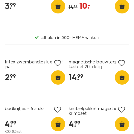
10
.
–
3
.
99
14
.
99
afhalen in 500+ HEMA winkels
Intex zwembandjes luxe 3-6
magnetische bouwtegels
jaar
kasteel 20-delig
2
.
14
.
99
99
2+1 gratis
badkrijtjes - 6 stuks
knutselpakket magische
krimpset
4
.
4
.
99
99
€
0
.
83
/st.