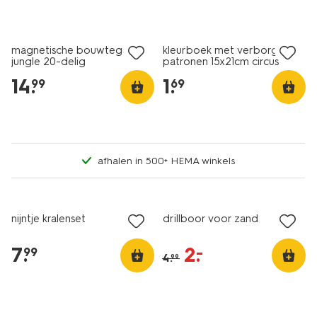
magnetische bouwtegels
kleurboek met verborgen
jungle 20-delig
patronen 15x21cm circus
14
.
1
.
99
69
afhalen in 500+ HEMA winkels
sale
nijntje kralenset
drillboor voor zand
7
.
2
.
–
99
4
.
99
vegan
2+1 gratis