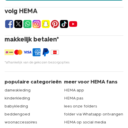
op hema.nl. Stop alle cadeaus die je hebt gekozen in je
volg HEMA
winkelmandje en kies of je het laat thuisbezorgen of
komt ophalen in de winkel. Liever in het echt
rondsnuffelen? Kom gezellig langs in de winkel. Daar vind
je ook al onze cadeaus voor kinderen vanaf 8 jaar. Echt
HEMA.
makkelijk betalen*
*afhankelijk van de gekozen bezorgopties
populaire categorieën
meer voor HEMA fans
dameskleding
HEMA app
kinderkleding
HEMA pas
babykleding
lees onze folders
beddengoed
folder via Whatsapp ontvangen
woonaccessoires
HEMA op social media