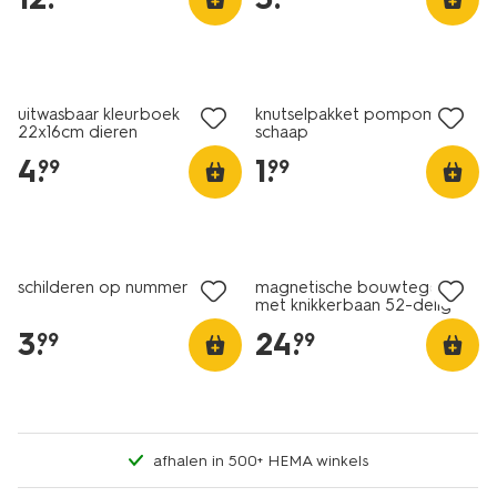
nieuw
nieuw
uitwasbaar kleurboek
knutselpakket pompomset
22x16cm dieren
schaap
4
.
1
.
99
99
nieuw
schilderen op nummer
magnetische bouwtegels
met knikkerbaan 52-delig
3
.
24
.
99
99
afhalen in 500+ HEMA winkels