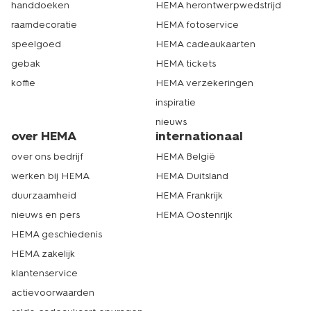
handdoeken
HEMA herontwerpwedstrijd
raamdecoratie
HEMA fotoservice
speelgoed
HEMA cadeaukaarten
gebak
HEMA tickets
koffie
HEMA verzekeringen
inspiratie
nieuws
over HEMA
internationaal
over ons bedrijf
HEMA België
werken bij HEMA
HEMA Duitsland
duurzaamheid
HEMA Frankrijk
nieuws en pers
HEMA Oostenrijk
HEMA geschiedenis
HEMA zakelijk
klantenservice
actievoorwaarden