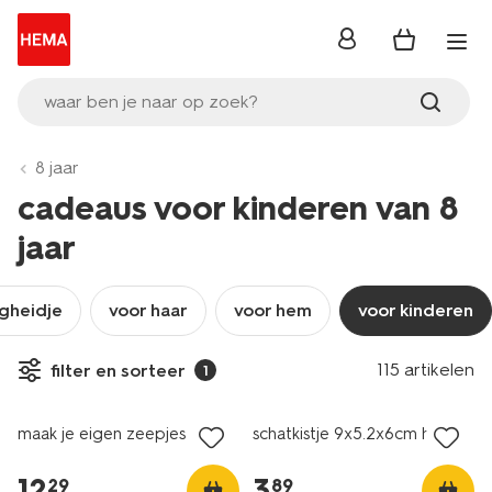
inloggen
waar ben je naar op zoek?
8 jaar
cadeaus voor kinderen van 8
jaar
igheidje
voor haar
voor hem
voor kinderen
115 artikelen
filter en sorteer
1
nieuw
nieuw
maak je eigen zeepjes
schatkistje 9x5.2x6cm hout
12
.
3
.
29
89