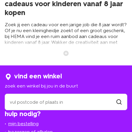
cadeaus voor kinderen vanaf 8 jaar
kopen
Zoek jij een cadeau voor een jarige job die 8 jaar wordt?
Of je nu een kleinigheidje zoekt of een groot geschenk,
bij HEMA vind je een ruim aanbod aan cadeaus voor
kinderen vanaf 8 jaar. Wakker de creativiteit aan met
hobbyspullen of creëer veel speelplezier samen met de
leukste spellen. Speur door het aanbod en ontdek welk
cadeau het beste past bij de jarige job.
vind een winkel
grote en kleine cadeaus voor
zoek een winkel bij jou in de buurt
kinderen vanaf 8 jaar
zoek
8-jarige kinderen zijn volop op ontdekkingstocht. Bij
een
HEMA hebben we daarom voor elk kind iets om de
winkel
vind
interesses te prikkelen. Of je nu een kleinigheidje of een
hulp nodig?
winkel
bij
groot cadeau zoekt. Creatievelingen maak je blij met
jou
mooie
mijn bestelling
tekenspullen
of andere knutselbenodigdheden.
in
Daarmee kunnen ze hun fantasie de vrije loop laten
de
bezorgen of afhalen