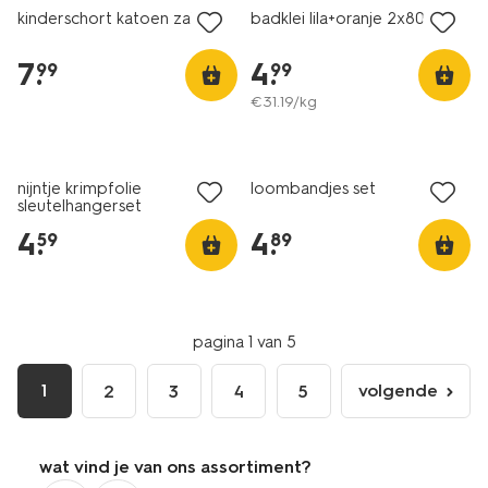
kinderschort katoen zakken
badklei lila+oranje 2x80g
7
.
4
.
99
99
€
31
.
19
/kg
nijntje krimpfolie
loombandjes set
sleutelhangerset
4
.
4
.
59
89
pagina 1 van 5
1
volgende
2
3
4
5
volgende
pagina
wat vind je van ons assortiment?